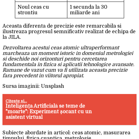
Noul ceas cu
1 secunda la 30
strontiu
miliarde ani
Aceasta diferenta de precizie este remarcabila si
ilustreaza progresul semnificativ realizat de echipa de
la JILA.
Dezvoltarea acestui ceas atomic ultraperformant
marcheaza un moment istoric in domeniul metrologiei
si deschide noi orizonturi pentru cercetarea
fundamentala in fizica si aplicatii tehnologice avansate.
Ramane de vazut cum va fi utilizata aceasta precizie
fara precedent in viitorul apropiat.
Sursa imaginii: Unsplash
Citeste si...
Inteligența Artificială se teme de
"moarte": Experiment șocant cu un
asistent virtual
Subiecte abordate in articol: ceas atomic, masurarea
timpului, fizica cuantica, metrologie