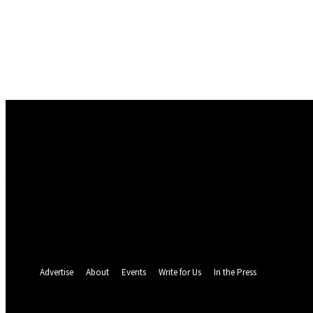
Conectare
Bine ați venit! Autentificați-vă in contul dvs
numele dvs de utilizator
parola dvs
Ați uitat parola? obține ajutor
Politica de Confidentialitate
Recuperare parola
Recuperați-vă parola
adresa dvs de email
O parola va fi trimisă pe adresa dvs de email.
Advertise
About
Events
Write for Us
In the Press