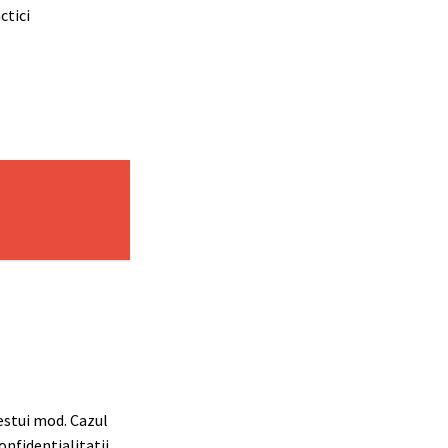
ctici
cestui mod. Cazul
onfidentialitatii