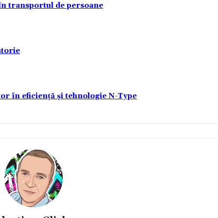
 în transportul de persoane
torie
lor în eficiență și tehnologie N-Type