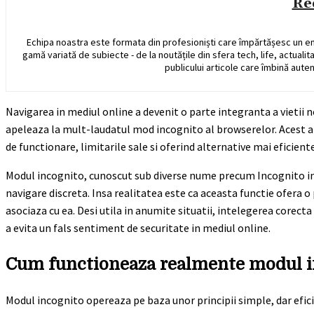
Re
Echipa noastra este formata din profesioniști care împărtășesc un e
gamă variată de subiecte - de la noutățile din sfera tech, life, actualit
publicului articole care îmbină auten
Navigarea in mediul online a devenit o parte integranta a vietii n
apeleaza la mult-laudatul mod incognito al browserelor. Acest art
de functionare, limitarile sale si oferind alternative mai eficient
Modul incognito, cunoscut sub diverse nume precum Incognito in 
navigare discreta. Insa realitatea este ca aceasta functie ofera o 
asociaza cu ea. Desi utila in anumite situatii, intelegerea corecta 
a evita un fals sentiment de securitate in mediul online.
Cum functioneaza realmente modul i
Modul incognito opereaza pe baza unor principii simple, dar efici