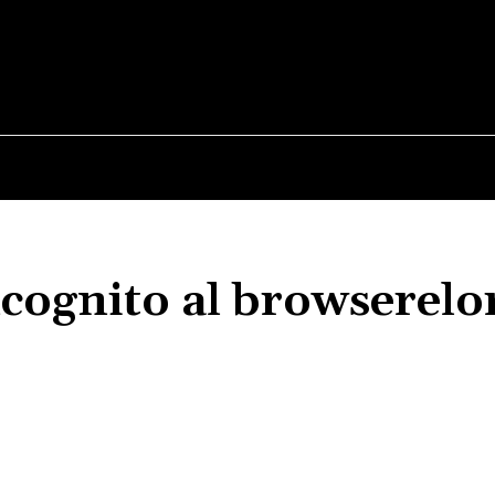
E
STIRI
TEHNOLOGIE-STIINTA
CURIOZITATI
cognito al browserelo
Acțiune