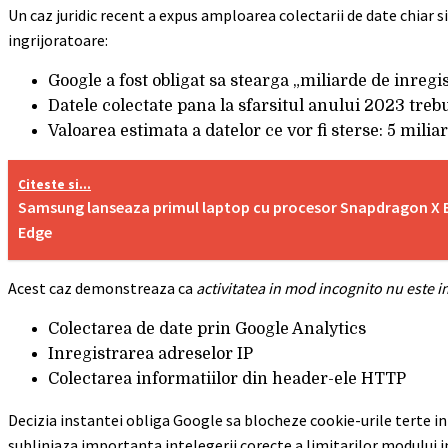
Un caz juridic recent a expus amploarea colectarii de date chiar 
ingrijoratoare:
Google a fost obligat sa stearga „miliarde de inregi
Datele colectate pana la sfarsitul anului 2023 tre
Valoarea estimata a datelor ce vor fi sterse: 5 milia
Citeste si...
Samsung lanseaza primul laptop cu procesor Snapdragon X Eli
Edge
Acest caz demonstreaza ca
activitatea in mod incognito nu este in
Colectarea de date prin Google Analytics
Inregistrarea adreselor IP
Colectarea informatiilor din header-ele HTTP
Decizia instantei obliga Google sa blocheze cookie-urile terte in
subliniaza importanta intelegerii corecte a limitarilor modului 