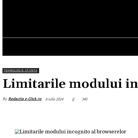
16.6
C
München
vineri, august 7, 2026
HOM
TEHNOLOGIE-STIINTA
Limitarile modului in
By
Redactia e-Click.ro
8 iulie 2024
0
340