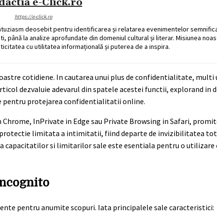
dactia e-Click.ro
https://e-click.ro
ntuziasm deosebit pentru identificarea și relatarea evenimentelor semnific
ati, până la analize aprofundate din domeniul cultural și literar. Misiunea noa
ticitatea cu utilitatea informațională și puterea de a inspira.
oastre cotidiene. In cautarea unui plus de confidentialitate, multi 
icol dezvaluie adevarul din spatele acestei functii, explorand in 
e pentru protejarea confidentialitatii online.
Chrome, InPrivate in Edge sau Private Browsing in Safari, promit
protectie limitata a intimitatii, fiind departe de invizibilitatea to
a capacitatilor si limitarilor sale este esentiala pentru o utilizare
ncognito
ente pentru anumite scopuri. Iata principalele sale caracteristici: