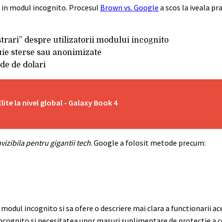
si in modul incognito. Procesul
Brown vs. Google
a scos la iveala pra
strari” despre utilizatorii modului incognito
buie sterse sau anonimizate
rde de dolari
te la nivel global - Galaxy Book 4
vizibila pentru gigantii tech
. Google a folosit metode precum:
 modul incognito si sa ofere o descriere mai clara a functionarii a
incognito si necesitatea unor masuri suplimentare de protectie a c