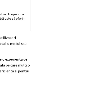
ative. Acoperim o
stră este să oferim
utilizatori
detaliu modul sau
e o experienta de
tala pe care multi o
 eficienta si pentru