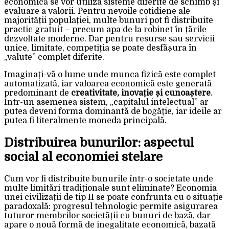
economică se vor utiliza sisteme diferite de schimb și
evaluare a valorii. Pentru nevoile cotidiene ale
majorității populației, multe bunuri pot fi distribuite
practic gratuit – precum apa de la robinet în țările
dezvoltate moderne. Dar pentru resurse sau servicii
unice, limitate, competiția se poate desfășura în
„valute” complet diferite.
Imaginați-vă o lume unde munca fizică este complet
automatizată, iar valoarea economică este generată
predominant de
creativitate, inovație și cunoaștere
.
Într-un asemenea sistem, „capitalul intelectual” ar
putea deveni forma dominantă de bogăție, iar ideile ar
putea fi literalmente moneda principală.
Distribuirea bunurilor: aspectul
social al economiei stelare
Cum vor fi distribuite bunurile într-o societate unde
multe limitări tradiționale sunt eliminate? Economia
unei civilizații de tip II se poate confrunta cu o situație
paradoxală: progresul tehnologic permite asigurarea
tuturor membrilor societății cu bunuri de bază, dar
apare o nouă formă de inegalitate economică, bazată