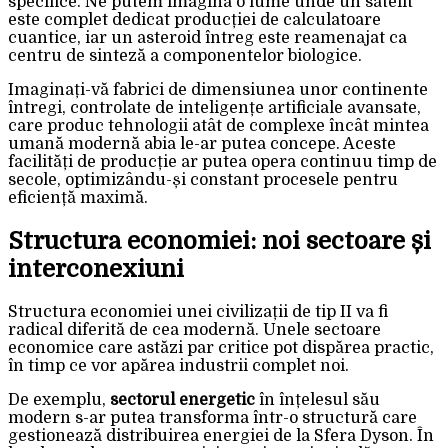
specifice. Ne putem imagina o lume unde un satelit
este complet dedicat producției de calculatoare
cuantice, iar un asteroid întreg este reamenajat ca
centru de sinteză a componentelor biologice.
Imaginați-vă fabrici de dimensiunea unor continente
întregi, controlate de inteligențe artificiale avansate,
care produc tehnologii atât de complexe încât mintea
umană modernă abia le-ar putea concepe. Aceste
facilități de producție ar putea opera continuu timp de
secole, optimizându-și constant procesele pentru
eficiență maximă.
Structura economiei: noi sectoare și
interconexiuni
Structura economiei unei civilizații de tip II va fi
radical diferită de cea modernă. Unele sectoare
economice care astăzi par critice pot dispărea practic,
în timp ce vor apărea industrii complet noi.
De exemplu,
sectorul energetic
în înțelesul său
modern s-ar putea transforma într-o structură care
gestionează distribuirea energiei de la Sfera Dyson. În