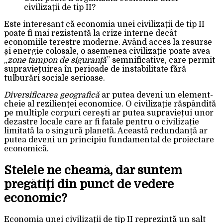
civilizații de tip II?
Este interesant că economia unei civilizații de tip II
poate fi mai rezistentă la crize interne decât
economiile terestre moderne. Având acces la resurse
și energie colosale, o asemenea civilizație poate avea
„
zone tampon de siguranță
” semnificative, care permit
supraviețuirea în perioade de instabilitate fără
tulburări sociale serioase.
Diversificarea geografică
ar putea deveni un element-
cheie al rezilienței economice. O civilizație răspândită
pe multiple corpuri cerești ar putea supraviețui unor
dezastre locale care ar fi fatale pentru o civilizație
limitată la o singură planetă. Această redundanță ar
putea deveni un principiu fundamental de proiectare
economică.
Stelele ne cheamă, dar suntem
pregătiți din punct de vedere
economic?
Economia unei civilizații de tip II reprezintă un salt