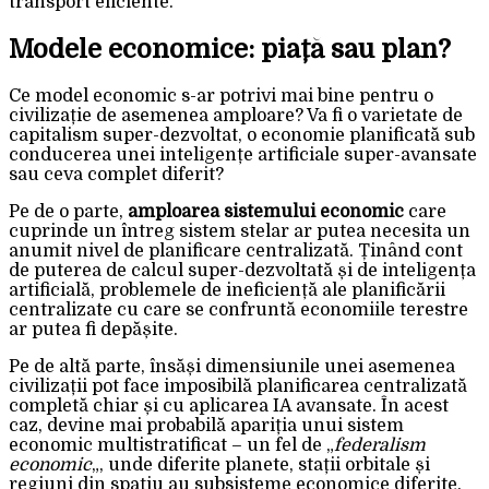
transport eficiente.
Modele economice: piață sau plan?
Ce model economic s-ar potrivi mai bine pentru o
civilizație de asemenea amploare? Va fi o varietate de
capitalism super-dezvoltat, o economie planificată sub
conducerea unei inteligențe artificiale super-avansate
sau ceva complet diferit?
Pe de o parte,
amploarea sistemului economic
care
cuprinde un întreg sistem stelar ar putea necesita un
anumit nivel de planificare centralizată. Ținând cont
de puterea de calcul super-dezvoltată și de inteligența
artificială, problemele de ineficiență ale planificării
centralizate cu care se confruntă economiile terestre
ar putea fi depășite.
Pe de altă parte, însăși dimensiunile unei asemenea
civilizații pot face imposibilă planificarea centralizată
completă chiar și cu aplicarea IA avansate. În acest
caz, devine mai probabilă apariția unui sistem
economic multistratificat – un fel de „
federalism
economic
„, unde diferite planete, stații orbitale și
regiuni din spațiu au subsisteme economice diferite.