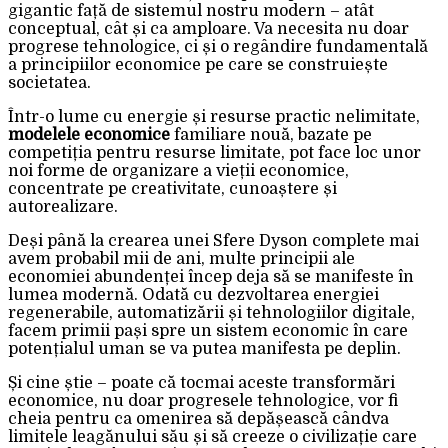
gigantic față de sistemul nostru modern – atât
conceptual, cât și ca amploare. Va necesita nu doar
progrese tehnologice, ci și o regândire fundamentală
a principiilor economice pe care se construiește
societatea.
Într-o lume cu energie și resurse practic nelimitate,
modelele economice
familiare nouă, bazate pe
competiția pentru resurse limitate, pot face loc unor
noi forme de organizare a vieții economice,
concentrate pe creativitate, cunoaștere și
autorealizare.
Deși până la crearea unei Sfere Dyson complete mai
avem probabil mii de ani, multe principii ale
economiei abundenței încep deja să se manifeste în
lumea modernă. Odată cu dezvoltarea energiei
regenerabile, automatizării și tehnologiilor digitale,
facem primii pași spre un sistem economic în care
potențialul uman se va putea manifesta pe deplin.
Și cine știe – poate că tocmai aceste transformări
economice, nu doar progresele tehnologice, vor fi
cheia pentru ca omenirea să depășească cândva
limitele leagănului său și să creeze o civilizație care