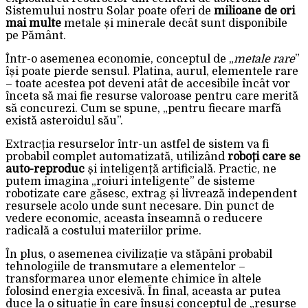
Sistemului nostru Solar poate oferi de
milioane de ori
mai multe
metale și minerale decât sunt disponibile
pe Pământ.
Într-o asemenea economie, conceptul de „
metale rare
”
își poate pierde sensul. Platina, aurul, elementele rare
– toate acestea pot deveni atât de accesibile încât vor
înceta să mai fie resurse valoroase pentru care merită
să concurezi. Cum se spune, „pentru fiecare marfă
există asteroidul său”.
Extracția resurselor într-un astfel de sistem va fi
probabil complet automatizată, utilizând
roboți care se
auto-reproduc
și inteligență artificială. Practic, ne
putem imagina „roiuri inteligente” de sisteme
robotizate care găsesc, extrag și livrează independent
resursele acolo unde sunt necesare. Din punct de
vedere economic, aceasta înseamnă o reducere
radicală a costului materiilor prime.
În plus, o asemenea civilizație va stăpâni probabil
tehnologiile de transmutare a elementelor –
transformarea unor elemente chimice în altele
folosind energia excesivă. În final, aceasta ar putea
duce la o situație în care însuși conceptul de „resurse