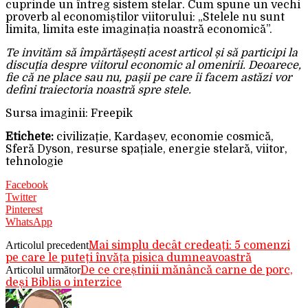
cuprinde un întreg sistem stelar. Cum spune un vechi
proverb al economiștilor viitorului: „Stelele nu sunt
limita, limita este imaginația noastră economică”.
Te invităm să împărtășești acest articol și să participi la
discuția despre viitorul economic al omenirii. Deoarece,
fie că ne place sau nu, pașii pe care îi facem astăzi vor
defini traiectoria noastră spre stele.
Sursa imaginii: Freepik
Etichete:
civilizație, Kardașev, economie cosmică,
Sferă Dyson, resurse spațiale, energie stelară, viitor,
tehnologie
Facebook
Twitter
Pinterest
WhatsApp
Articolul precedent
Mai simplu decât credeați: 5 comenzi
pe care le puteți învăța pisica dumneavoastră
Articolul următor
De ce creștinii mănâncă carne de porc,
deși Biblia o interzice