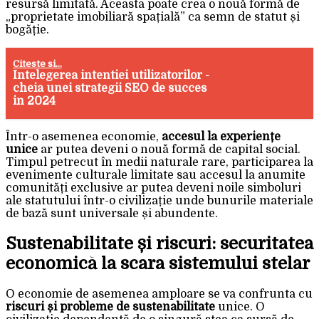
resursă limitată. Aceasta poate crea o nouă formă de
„proprietate imobiliară spațială” ca semn de statut și
bogăție.
Citeste si...
Intelegerea intentiei utilizatorilor -
cheia unei strategii SEO de succes
in 2024
Într-o asemenea economie,
accesul la experiențe
unice
ar putea deveni o nouă formă de capital social.
Timpul petrecut în medii naturale rare, participarea la
evenimente culturale limitate sau accesul la anumite
comunități exclusive ar putea deveni noile simboluri
ale statutului într-o civilizație unde bunurile materiale
de bază sunt universale și abundente.
Sustenabilitate și riscuri: securitatea
economică la scara sistemului stelar
O economie de asemenea amploare se va confrunta cu
riscuri și probleme de sustenabilitate
unice. O