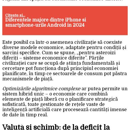
Citeste si...
Diferentele majore dintre iPhone si
smartphone-urile Android in 2024
Este posibil ca într-o asemenea civilizație să coexiste
diverse modele economice, adaptate pentru condiții și
sarcini specifice. Cum se spune, „pentru asteroizi
diferiți – sisteme economice diferite”. Părțile
civilizației care se ocupă de știința fundamentală și
cercetare pot funcționa după principiul economiei
planificate, în timp ce sectoarele de consum pot păstra
mecanismele de piață.
Optimizările algoritmice complexe
ar putea permite un
sistem hibrid unic – o economie care combină
elemente de piață liberă cu o planificare strategică
sofisticată, toate gestionate de rețele vaste de
inteligență artificială care procesează cantități imense
de date în timp real.
Valută și schimb: de la deficit la