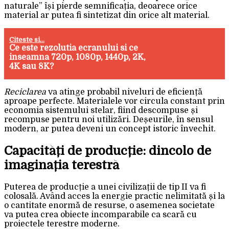
naturale” își pierde semnificația, deoarece orice
material ar putea fi sintetizat din orice alt material.
Citeste si...
Ce este rezolutia ecranului si ce
inseamna 720p, 1080p, 1440p, 2K,
4K sau 8K?
Reciclarea
va atinge probabil niveluri de eficiență
aproape perfecte. Materialele vor circula constant prin
economia sistemului stelar, fiind descompuse și
recompuse pentru noi utilizări. Deșeurile, în sensul
modern, ar putea deveni un concept istoric învechit.
Capacități de producție: dincolo de
imaginația terestră
Puterea de producție a unei civilizații de tip II va fi
colosală. Având acces la energie practic nelimitată și la
o cantitate enormă de resurse, o asemenea societate
va putea crea obiecte incomparabile ca scară cu
proiectele terestre moderne.