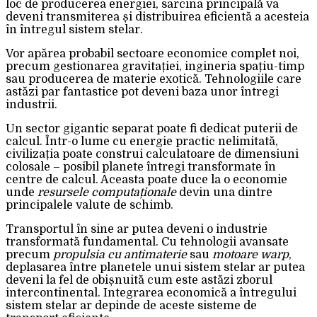
loc de producerea energiei, sarcina principală va
deveni transmiterea și distribuirea eficientă a acesteia
în întregul sistem stelar.
Vor apărea probabil sectoare economice complet noi,
precum gestionarea gravitației, ingineria spațiu-timp
sau producerea de materie exotică. Tehnologiile care
astăzi par fantastice pot deveni baza unor întregi
industrii.
Un sector gigantic separat poate fi dedicat puterii de
calcul. Într-o lume cu energie practic nelimitată,
civilizația poate construi calculatoare de dimensiuni
colosale – posibil planete întregi transformate în
centre de calcul. Aceasta poate duce la o economie
unde
resursele computaționale
devin una dintre
principalele valute de schimb.
Transportul în sine ar putea deveni o industrie
transformată fundamental. Cu tehnologii avansate
precum
propulsia cu antimaterie
sau
motoare warp
,
deplasarea între planetele unui sistem stelar ar putea
deveni la fel de obișnuită cum este astăzi zborul
intercontinental. Integrarea economică a întregului
sistem stelar ar depinde de aceste sisteme de