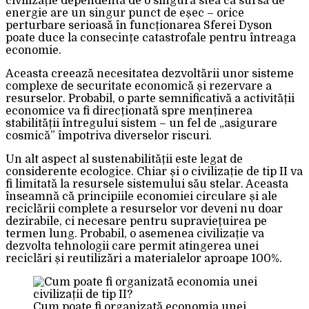
civilizație dependentă de o singură stea ca sursă de
energie are un singur punct de eșec – orice
perturbare serioasă în funcționarea Sferei Dyson
poate duce la consecințe catastrofale pentru întreaga
economie.
Aceasta creează necesitatea dezvoltării unor sisteme
complexe de securitate economică și rezervare a
resurselor. Probabil, o parte semnificativă a activității
economice va fi direcționată spre menținerea
stabilității întregului sistem – un fel de „asigurare
cosmică” împotriva diverselor riscuri.
Un alt aspect al sustenabilității este legat de
considerente ecologice. Chiar și o civilizație de tip II va
fi limitată la resursele sistemului său stelar. Aceasta
înseamnă că principiile economiei circulare și ale
reciclării complete a resurselor vor deveni nu doar
dezirabile, ci necesare pentru supraviețuirea pe
termen lung. Probabil, o asemenea civilizație va
dezvolta tehnologii care permit atingerea unei
reciclări și reutilizări a materialelor aproape 100%.
Cum poate fi organizată economia unei