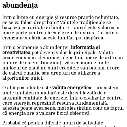
abundență
Într-o lume cu energie și resurse practic nelimitate,
ce se va folosi drept bani? Valutele tradiționale se
bazează pe raritate și limitare – aurul este valoros în
mare parte pentru că este greu de extras. Dar într-o
civilizație stelară, aceste limitări pot dispărea.
Într-o economie a abundenței,
informația și
creativitatea
pot deveni valorile principale. Valuta
poate consta în idei unice, algoritmi, opere de artă sau
putere de calcul. Imaginați-vă o economie unde
mijlocul de plată nu sunt creditele sau bitcoin, ci ore
de calcul cuantic sau drepturi de utilizare a
algoritmilor unici.
O altă posibilitate este
valuta energetică
– un sistem
unde unitatea monetară este direct legată de o
anumită cantitate de energie. Într-o civilizație pentru
care energia reprezintă resursa fundamentală,
aceasta poate avea sens, mai ales ținând cont de faptul
că energia are o valoare fizică obiectivă.
Probabil că pentru diferite tipuri de activitate