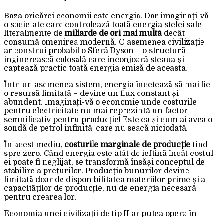
Baza oricărei economii este energia. Dar imaginați-vă
o societate care controlează toată energia stelei sale –
literalmente de
miliarde de ori mai multă
decât
consumă omenirea modernă. O asemenea civilizație
ar construi probabil o Sferă Dyson – o structură
inginerească colosală care înconjoară steaua și
captează practic toată energia emisă de aceasta.
Într-un asemenea sistem, energia încetează să mai fie
o resursă limitată – devine un flux constant și
abundent. Imaginați-vă o economie unde costurile
pentru electricitate nu mai reprezintă un factor
semnificativ pentru producție! Este ca și cum ai avea o
sondă de petrol infinită, care nu seacă niciodată.
În acest mediu,
costurile marginale de producție
tind
spre zero. Când energia este atât de ieftină încât costul
ei poate fi neglijat, se transformă însăși conceptul de
stabilire a prețurilor. Producția bunurilor devine
limitată doar de disponibilitatea materiilor prime și a
capacităților de producție, nu de energia necesară
pentru crearea lor.
Economia unei civilizații de tip II ar putea opera în