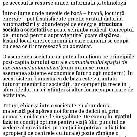
pe accesul la resurse unice, informații și tehnologii.
Într-o lume unde nevoile de bază – hrană, locuință,
energie – pot fi satisfăcute practic gratuit datorită
automatizării și abundenței de energie,
structura
socială a societății
se poate schimba radical. Conceptul
de „muncă pentru supraviețuire” poate dispărea,
lăsând locul unei economii în care oamenii se ocupă
cu ceea ce îi interesează cu adevărat.
O asemenea societate ar putea funcționa pe principiile
post-capitalismului sau ale
comunismului spațial de
lux complet automatizat
(cum numesc ironic
asemenea sisteme economice futurologii moderni). În
acest sistem, bunăstarea de bază este garantată
tuturor membrilor societății, iar competiția trece în
sfera ideilor, artei, științei și altor forme superioare de
activitate.
Totuși, chiar și într-o societate cu abundență
materială pot apărea noi forme de deficit și, prin
urmare, noi forme de inegalitate. De exemplu,
spațiul
fizic
în condiții optime pentru viață (din punctul de
vedere al gravitației, protecției împotriva radiațiilor,
apropierii de centrele culturale) poate rămâne o