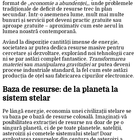
format de „
economie a abundenței
„, unde problemele
tradiționale de deficit de resurse trec în plan
secundar. Într-o asemenea lume, mult mai multe
bunuri și servicii pot deveni practic gratuite sau
aproape gratuite – aproximativ cum este aerul în
lumea noastră contemporană.
Având la dispoziție cantități imense de energie,
societatea ar putea dedica resurse masive pentru
cercetare și dezvoltare, explorând noi tehnologii care
ni se par astăzi complet fantastice.
Transformarea
materiei
sau
manipularea gravitației
ar putea deveni
procese industriale standard, la fel cum este astăzi
producția de oțel sau fabricarea cipurilor electronice.
Baza de resurse: de la planetă la
sistem stelar
Pe lângă energie, economia unei civilizații stelare se
va baza pe o bază de resurse colosală. Imaginați-vă
posibilitatea extracției de resurse nu doar de pe o
singură planetă, ci de pe toate planetele, sateliții,
asteroizii și cometele sistemului stelar! Doar
exploatarea resurselor din centura de asteroizi a