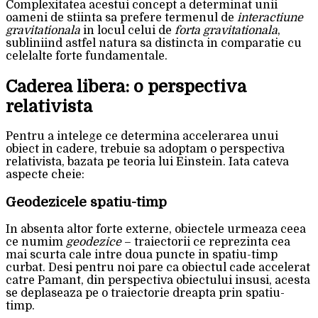
Complexitatea acestui concept a determinat unii
oameni de stiinta sa prefere termenul de
interactiune
gravitationala
in locul celui de
forta gravitationala
,
subliniind astfel natura sa distincta in comparatie cu
celelalte forte fundamentale.
Caderea libera: o perspectiva
relativista
Pentru a intelege ce determina accelerarea unui
obiect in cadere, trebuie sa adoptam o perspectiva
relativista, bazata pe teoria lui Einstein. Iata cateva
aspecte cheie:
Geodezicele spatiu-timp
In absenta altor forte externe, obiectele urmeaza ceea
ce numim
geodezice
– traiectorii ce reprezinta cea
mai scurta cale intre doua puncte in spatiu-timp
curbat. Desi pentru noi pare ca obiectul cade accelerat
catre Pamant, din perspectiva obiectului insusi, acesta
se deplaseaza pe o traiectorie dreapta prin spatiu-
timp.