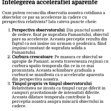
Intelegerea acceleratiei aparente
Cum putem reconcilia observatia noastra cotidiana a
obiectelor ce par sa accelereze in cadere cu
perspectiva relativista? Iata cateva puncte cheie:
Perspectiva observatorului
: Din punctul nostru
de vedere, fixat pe suprafata Pamantului, obiectul
pare sa accelereze. Aceasta perceptie rezulta din
faptul ca noi insine nu urmam o geodezica, fiind
impinsi
constant de suprafata solida a
Pamantului.
Curbura crescatoare
: Pe masura ce obiectul se
apropie de Pamant, acesta traverseaza regiuni cu
curbura spatio-temporala din ce in ce mai
pronuntata. Aceasta schimbare graduala a
curburii se manifesta ca o acceleratie aparenta
din perspectiva noastra.
Timpul propriu vs timpul observatorului
:
Relativitatea ne invata ca timpul curge diferit in
campuri gravitationale de intensitati diferite.
Aceasta dilatare temporala contribuie la
perceptia noastra asupra miscarii obiectului in
cadere.