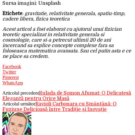
Sursa imagini: Unsplash
Etichete
:
gravitatie, relativitate generala, spatiu-timp,
cadere libera, fizica teoretica
Acest articol a fost elaborat cu ajutorul unui fizician
teoretic specializat in relativitate generala si
cosmologie, care si-a petrecut ultimii 20 de ani
incercand sa explice concepte complexe fara sa
foloseasca matematica avansata. Sau cel putin asta e ce
ne place sa credem.
Facebook
Twitter
Pinterest
WhatsApp
Articolul precedent
Rulada de Somon Afumat: O Delicatesă
Elegantă pentru Orice Masă
Articolul următor
Ravioli Carbonara cu Smântână: O
Fuziune Delicioasă între Tradiție și Inovație