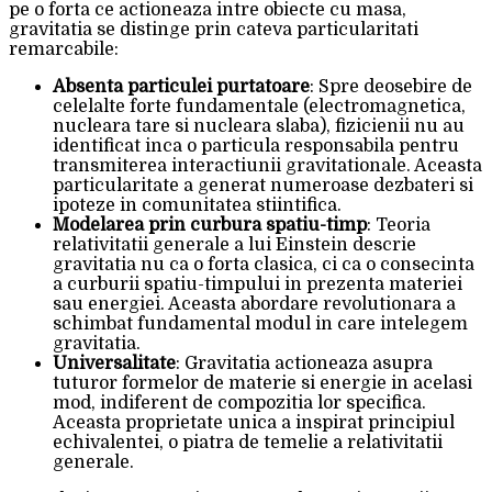
pe o forta ce actioneaza intre obiecte cu masa,
gravitatia se distinge prin cateva particularitati
remarcabile:
Absenta particulei purtatoare
: Spre deosebire de
celelalte forte fundamentale (electromagnetica,
nucleara tare si nucleara slaba), fizicienii nu au
identificat inca o particula responsabila pentru
transmiterea interactiunii gravitationale. Aceasta
particularitate a generat numeroase dezbateri si
ipoteze in comunitatea stiintifica.
Modelarea prin curbura spatiu-timp
: Teoria
relativitatii generale a lui Einstein descrie
gravitatia nu ca o forta clasica, ci ca o consecinta
a curburii spatiu-timpului in prezenta materiei
sau energiei. Aceasta abordare revolutionara a
schimbat fundamental modul in care intelegem
gravitatia.
Universalitate
: Gravitatia actioneaza asupra
tuturor formelor de materie si energie in acelasi
mod, indiferent de compozitia lor specifica.
Aceasta proprietate unica a inspirat principiul
echivalentei, o piatra de temelie a relativitatii
generale.