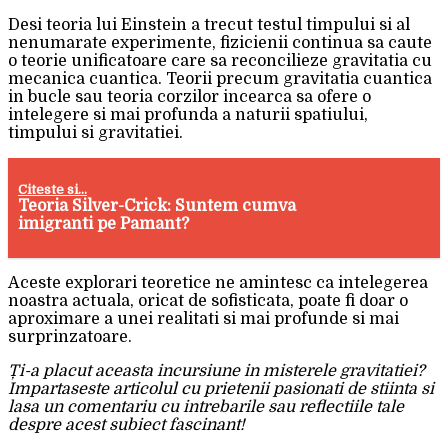
Desi teoria lui Einstein a trecut testul timpului si al
nenumarate experimente, fizicienii continua sa caute
o teorie unificatoare care sa reconcilieze gravitatia cu
mecanica cuantica. Teorii precum gravitatia cuantica
in bucle sau teoria corzilor incearca sa ofere o
intelegere si mai profunda a naturii spatiului,
timpului si gravitatiei.
Citeste si...
Teoria Silver-Crick: Suntem cumva
imigranti pe Pamant?
Aceste explorari teoretice ne amintesc ca intelegerea
noastra actuala, oricat de sofisticata, poate fi doar o
aproximare a unei realitati si mai profunde si mai
surprinzatoare.
Ți-a placut aceasta incursiune in misterele gravitatiei?
Impartaseste articolul cu prietenii pasionati de stiinta si
lasa un comentariu cu intrebarile sau reflectiile tale
despre acest subiect fascinant!