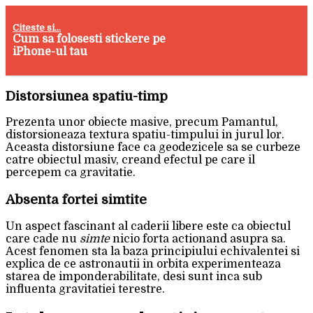
Citeste si...
Cum sa folosesti stickere pe
iPhone-ul tau
Distorsiunea spatiu-timp
Prezenta unor obiecte masive, precum Pamantul,
distorsioneaza textura spatiu-timpului in jurul lor.
Aceasta distorsiune face ca geodezicele sa se curbeze
catre obiectul masiv, creand efectul pe care il
percepem ca gravitatie.
Absenta fortei simtite
Un aspect fascinant al caderii libere este ca obiectul
care cade nu
simte
nicio forta actionand asupra sa.
Acest fenomen sta la baza principiului echivalentei si
explica de ce astronautii in orbita experimenteaza
starea de imponderabilitate, desi sunt inca sub
influenta gravitatiei terestre.