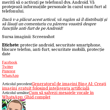
merită să o activați pe telefonul dvs. Android. Vă
protejează informațiile personale în cazul unui furt al
telefonului.
Dacă v-a plăcut acest articol, vă rugăm să îl distribuiți și
să lăsați un comentariu cu părerea voastră despre
funcțiile anti-furt de pe Android!
Sursa imaginii: Screenshot
Etichete:
protecție android, securitate smartphone,
blocare telefon, anti-furt, securitate mobilă, protecție
date
Facebook
Twitter
Pinterest
WhatsApp
Articolul precedent
Generatorul de imagini Bing AI: Creați
imagini gratuit folosind inteligența artificială
Articolul următor
Cum să salvezi mesajele vocale în
WhatsApp: Ghid complet