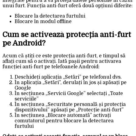
integrate pentru a vă proteja datele personale în cazul
unui furt. Funcția anti-furt oferă două opțiuni diferite:
Blocare la detectarea furtului
Blocare în modul offline
Cum se activează protecția anti-furt
pe Android?
Acum că știți ce este protecția anti-furt, e timpul să
aflați cum să o activați. Iată pașii pentru activarea
funcției anti-furt pe telefoanele Android:
Deschideți aplicația „Setări” pe telefonul dvs.
În aplicația „Setări”, derulați în jos și apăsați pe
Google
În secțiunea „Servicii Google” selectați „Toate
serviciile”
În secțiunea „Securitate personală și protecția
dispozitivului” apăsați pe „Protecție anti-furt”
În secțiunea „Blocare automată” activați
comutatorul pentru blocare la detectarea
furtului