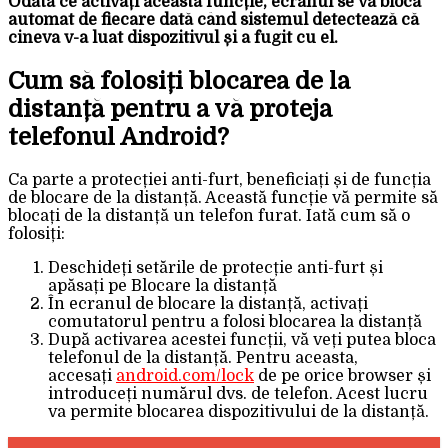
Odată ce activați această funcție, ecranul se va bloca
automat de fiecare dată când sistemul detectează că
cineva v-a luat dispozitivul și a fugit cu el.
Cum să folosiți blocarea de la
distanță pentru a vă proteja
telefonul Android?
Ca parte a protecției anti-furt, beneficiați și de funcția
de blocare de la distanță. Această funcție vă permite să
blocați de la distanță un telefon furat. Iată cum să o
folosiți:
Deschideți setările de protecție anti-furt și
apăsați pe Blocare la distanță
În ecranul de blocare la distanță, activați
comutatorul pentru a folosi blocarea la distanță
După activarea acestei funcții, vă veți putea bloca
telefonul de la distanță. Pentru aceasta,
accesați
android.com/lock
de pe orice browser și
introduceți numărul dvs. de telefon. Acest lucru
va permite blocarea dispozitivului de la distanță.