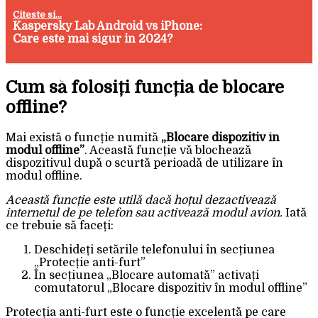
Citeste si...
Kaspersky Lab Android vs iPhone:
Care este mai sigur in 2024?
Cum să folosiți funcția de blocare
offline?
Mai există o funcție numită
„Blocare dispozitiv în
modul offline”
. Această funcție vă blochează
dispozitivul după o scurtă perioadă de utilizare în
modul offline.
Această funcție este utilă dacă hoțul dezactivează
internetul de pe telefon sau activează modul avion.
Iată
ce trebuie să faceți:
Deschideți setările telefonului în secțiunea
„Protecție anti-furt”
În secțiunea „Blocare automată” activați
comutatorul „Blocare dispozitiv în modul offline”
Protecția anti-furt este o funcție excelentă pe care