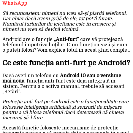
WhatsApp
Să recunoaștem: nimeni nu vrea să-și piardă telefonul.
Dar chiar dacă avem grijă de ele, tot pot fi furate.
Numărul furturilor de telefoane este în creștere și
nimeni nu vrea să devină victimă.
Android are o funcție
„Anti-furt”
care vă protejează
telefonul împotriva hoților. Cum funcționează și cum
o puteți folosi? Vom explica totul în acest ghid complet.
Ce este funcția anti-furt pe Android?
Dacă aveți un telefon cu
Android 10 sau o versiune
mai nouă
, funcția anti-furt este deja integrată în
sistem. Pentru a o activa manual, trebuie să accesați
„Setări”.
Protecția anti-furt pe Android este o funcționalitate care
folosește inteligența artificială și senzorii de mișcare
pentru a vă bloca telefonul dacă detectează că cineva
încearcă să-l fure.
Această funcție folosește mecanisme de protecție