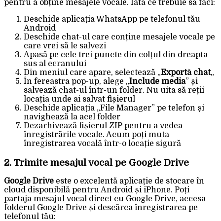
pentru a obține mesajele vocale. Iată ce trebuie să faci:
Deschide aplicația WhatsApp pe telefonul tău
Android
Deschide chat-ul care conține mesajele vocale pe
care vrei să le salvezi
Apasă pe cele trei puncte din colțul din dreapta
sus al ecranului
Din meniul care apare, selectează „
Exportă chat
„
În fereastra pop-up, alege „
Include media
” și
salvează chat-ul într-un folder. Nu uita să reții
locația unde ai salvat fișierul
Deschide aplicația „File Manager” pe telefon și
navighează la acel folder
Dezarhivează fișierul ZIP pentru a vedea
înregistrările vocale. Acum poți muta
înregistrarea vocală într-o locație sigură
2. Trimite mesajul vocal pe Google Drive
Google Drive
este o excelentă aplicație de stocare în
cloud disponibilă pentru Android și iPhone. Poți
partaja mesajul vocal direct cu Google Drive, accesa
folderul Google Drive și descărca înregistrarea pe
telefonul tău: