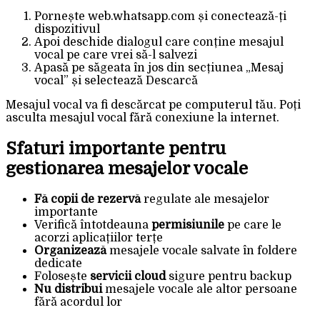
Pornește web.whatsapp.com și conectează-ți
dispozitivul
Apoi deschide dialogul care conține mesajul
vocal pe care vrei să-l salvezi
Apasă pe săgeata în jos din secțiunea „Mesaj
vocal” și selectează Descarcă
Mesajul vocal va fi descărcat pe computerul tău. Poți
asculta mesajul vocal fără conexiune la internet.
Sfaturi importante pentru
gestionarea mesajelor vocale
Fă copii de rezervă
regulate ale mesajelor
importante
Verifică întotdeauna
permisiunile
pe care le
acorzi aplicațiilor terțe
Organizează
mesajele vocale salvate în foldere
dedicate
Folosește
servicii cloud
sigure pentru backup
Nu distribui
mesajele vocale ale altor persoane
fără acordul lor