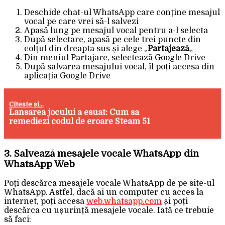
Deschide chat-ul WhatsApp care conține mesajul
vocal pe care vrei să-l salvezi
Apasă lung pe mesajul vocal pentru a-l selecta
După selectare, apasă pe cele trei puncte din
colțul din dreapta sus și alege „
Partajează
„
Din meniul Partajare, selectează Google Drive
După salvarea mesajului vocal, îl poți accesa din
aplicația Google Drive
Citeste si...
Lansarea jocului a esuat: Cum sa
remediezi codul de eroare Steam 51
3. Salvează mesajele vocale WhatsApp din
WhatsApp Web
Poți descărca mesajele vocale WhatsApp de pe site-ul
WhatsApp. Astfel, dacă ai un computer cu acces la
internet, poți accesa
web.whatsapp.com
și poți
descărca cu ușurință mesajele vocale. Iată ce trebuie
să faci: