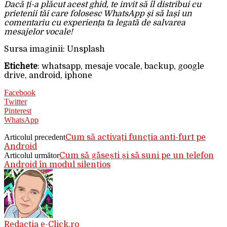
Dacă ți-a plăcut acest ghid, te invit să îl distribui cu
prietenii tăi care folosesc WhatsApp și să lași un
comentariu cu experiența ta legată de salvarea
mesajelor vocale!
Sursa imaginii: Unsplash
Etichete
: whatsapp, mesaje vocale, backup, google
drive, android, iphone
Facebook
Twitter
Pinterest
WhatsApp
Articolul precedent
Cum să activați funcția anti-furt pe
Android
Articolul următor
Cum să găsești și să suni pe un telefon
Android în modul silențios
Redactia e-Click.ro