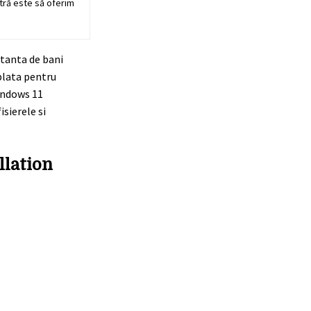
stră este să oferim
rtanta de bani
 plata pentru
Windows 11
sierele si
llation