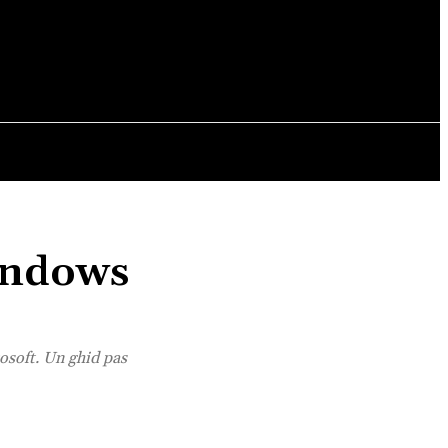
OPINII
indows
osoft. Un ghid pas