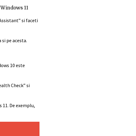
u Windows 11
ssistant” si faceti
 si pe acesta.
dows 10 este
ealth Check” si
s 11. De exemplu,