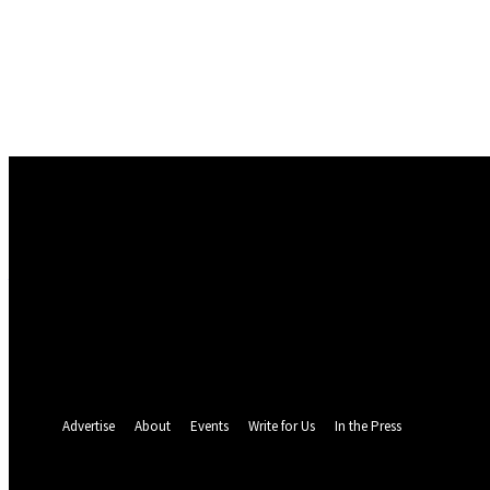
Conectare
Bine ați venit! Autentificați-vă in contul dvs
numele dvs de utilizator
parola dvs
Ați uitat parola? obține ajutor
Politica de Confidentialitate
Recuperare parola
Recuperați-vă parola
adresa dvs de email
O parola va fi trimisă pe adresa dvs de email.
Advertise
About
Events
Write for Us
In the Press