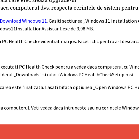
ipala care efectueaza upgrade-ul
a daca computerul dvs. respecta cerintele de sistem pentr
Download Windows 11
. Gasiti sectiunea „Windows 11 Installation A
ndows11InstallationAssistant.exe de 3,98 MB.
PC Health Check evidentiat mai jos. Faceti clic pentru a-l descarca
sa executati PC Health Check pentru a vedea daca computerul cu Win
 folderul „Downloads” si rulati WindowsPCHealthCheckSetup.msi.
ficarea este finalizata. Lasati bifata optiunea „Open Windows PC H
ua computerul. Veti vedea daca intruneste sau nu cerintele Window