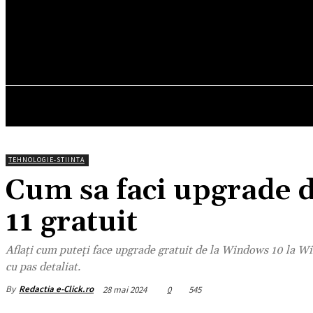
17.2
C
München
vineri, august 7, 2026
HOM
TEHNOLOGIE-STIINTA
Cum sa faci upgrade 
11 gratuit
Aflați cum puteți face upgrade gratuit de la Windows 10 la Wi
cu pas detaliat.
By
Redactia e-Click.ro
28 mai 2024
0
545