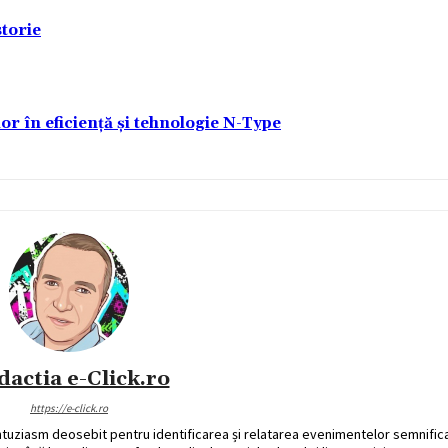
torie
lor în eficiență și tehnologie N-Type
dactia e-Click.ro
https://e-click.ro
ntuziasm deosebit pentru identificarea și relatarea evenimentelor semnific