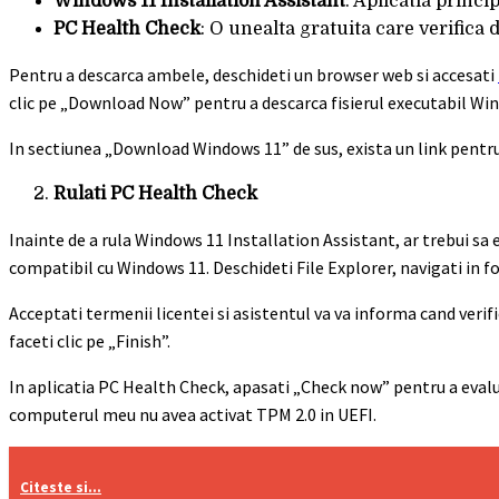
Windows 11 Installation Assistant
: Aplicatia princ
PC Health Check
: O unealta gratuita care verific
Pentru a descarca ambele, deschideti un browser web si accesati
clic pe „Download Now” pentru a descarca fisierul executabil Wi
In sectiunea „Download Windows 11” de sus, exista un link pentru 
Rulati PC Health Check
Inainte de a rula Windows 11 Installation Assistant, ar trebui 
compatibil cu Windows 11. Deschideti File Explorer, navigati in
Acceptati termenii licentei si asistentul va va informa cand veri
faceti clic pe „Finish”.
In aplicatia PC Health Check, apasati „Check now” pentru a eval
computerul meu nu avea activat TPM 2.0 in UEFI.
Citeste si...