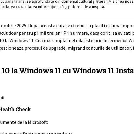
ati, până la analize aprofundate din domeniul cultural și literar. Misiunea noa
ticitatea cu utilitatea informațională și puterea de a inspira.
tombrie 2025. Dupa aceasta data, va trebui sa platiti o suma impo
acut doar pentru primii trei ani. Prin urmare, daca doriti sa evitati
ws 10 la Windows 11. Cea mai simpla metoda este prin intermediul 
gestioneaza procesul de upgrade, migrand conturile de utilizator, fi
10 la Windows 11 cu Windows 11 Insta
 Health Check
rumente de la Microsoft: