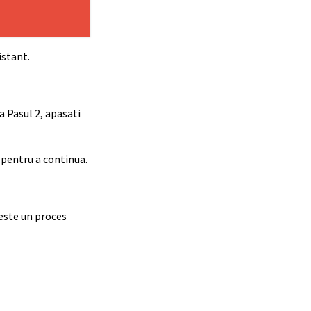
istant.
a Pasul 2, apasati
” pentru a continua.
 este un proces