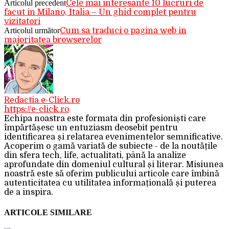
Articolul precedent
Cele mai interesante 10 lucruri de
facut in Milano, Italia – Un ghid complet pentru
vizitatori
Articolul următor
Cum sa traduci o pagina web in
majoritatea browserelor
Redactia e-Click.ro
https://e-click.ro
Echipa noastra este formata din profesioniști care
împărtășesc un entuziasm deosebit pentru
identificarea și relatarea evenimentelor semnificative.
Acoperim o gamă variată de subiecte - de la noutățile
din sfera tech, life, actualitati, până la analize
aprofundate din domeniul cultural și literar. Misiunea
noastră este să oferim publicului articole care îmbină
autenticitatea cu utilitatea informațională și puterea
de a inspira.
ARTICOLE SIMILARE