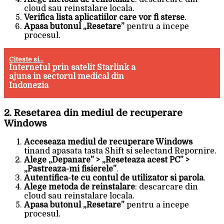
cloud sau reinstalare locala.
Verifica lista aplicatiilor care vor fi sterse
.
Apasa butonul „Resetare”
pentru a incepe
procesul.
Citeste si...
Internetul prin satelit Starlink a
ajuns in sectorul medical din
Indonezia
2. Resetarea din mediul de recuperare
Windows
Acceseaza mediul de recuperare Windows
tinand apasata tasta Shift si selectand Repornire.
Alege „Depanare” > „Reseteaza acest PC” >
„Pastreaza-mi fisierele”
.
Autentifica-te cu contul de utilizator si parola
.
Alege metoda de reinstalare
: descarcare din
cloud sau reinstalare locala.
Apasa butonul „Resetare”
pentru a incepe
procesul.