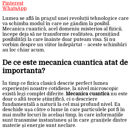
Pinterest
WhatsApp
Lumea se află în pragul unei revoluții tehnologice care
va schimba modul în care ne gândim la posibil.
Mecanica cuantică, acel domeniu misterios al fizicii,
începe deja să ne transforme realitatea, promițând
posibilități la care înainte doar puteam visa. Și nu
vorbim despre un viitor îndepărtat – aceste schimbări
au loc chiar acum.
De ce este mecanica cuantică atât de
importantă?
În timp ce fizica clasică descrie perfect lumea
experienței noastre cotidiene, la nivel microscopic
există legi complet diferite.
Mecanica cuantică
nu este
doar o altă teorie științifică, ci o descriere
fundamentală a naturii la cel mai profund nivel. Ea
deschide ușa către o lume în care particulele pot fi în
mai multe locuri în același timp, în care informațiile
sunt transmise instantaneu și în care granițele dintre
materie și energie sunt neclare.