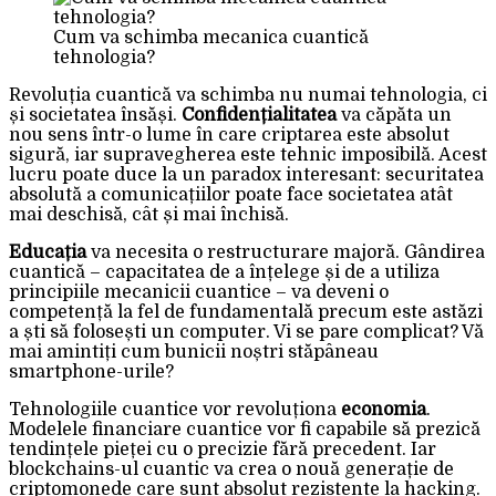
Cum va schimba mecanica cuantică
tehnologia?
Revoluția cuantică va schimba nu numai tehnologia, ci
și societatea însăși.
Confidențialitatea
va căpăta un
nou sens într-o lume în care criptarea este absolut
sigură, iar supravegherea este tehnic imposibilă. Acest
lucru poate duce la un paradox interesant: securitatea
absolută a comunicațiilor poate face societatea atât
mai deschisă, cât și mai închisă.
Educația
va necesita o restructurare majoră. Gândirea
cuantică – capacitatea de a înțelege și de a utiliza
principiile mecanicii cuantice – va deveni o
competență la fel de fundamentală precum este astăzi
a ști să folosești un computer. Vi se pare complicat? Vă
mai amintiți cum bunicii noștri stăpâneau
smartphone-urile?
Tehnologiile cuantice vor revoluționa
economia
.
Modelele financiare cuantice vor fi capabile să prezică
tendințele pieței cu o precizie fără precedent. Iar
blockchains-ul cuantic va crea o nouă generație de
criptomonede care sunt absolut rezistente la hacking.