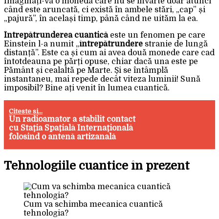
Imaginați-vă o monedă care nu se învârte doar atunci
când este aruncată, ci există în ambele stări, „cap” și
„pajură”, în același timp, până când ne uităm la ea.
Întrepătrunderea cuantică
este un fenomen pe care
Einstein l-a numit „
întrepătrundere
stranie de lungă
distanță”. Este ca și cum ai avea două monede care cad
întotdeauna pe părți opuse, chiar dacă una este pe
Pământ și cealaltă pe Marte. Și se întâmplă
instantaneu, mai repede decât viteza luminii! Sună
imposibil? Bine ați venit în lumea cuantică.
Citeste si...
Un radioamator a stabilit contact
cu Stația Spațială Internațională
folosind o antenă artizanală
Tehnologiile cuantice în prezent
Cum va schimba mecanica cuantică
tehnologia?