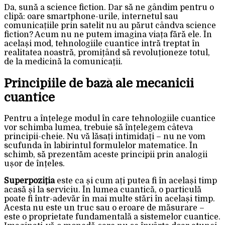
Da, sună a science fiction. Dar să ne gândim pentru o
clipă: oare smartphone-urile, internetul sau
comunicațiile prin satelit nu au părut cândva science
fiction? Acum nu ne putem imagina viața fără ele. În
același mod, tehnologiile cuantice intră treptat în
realitatea noastră, promițând să revoluționeze totul,
de la medicină la comunicații.
Principiile de bază ale mecanicii
cuantice
Pentru a înțelege modul în care tehnologiile cuantice
vor schimba lumea, trebuie să înțelegem câteva
principii-cheie. Nu vă lăsați intimidați – nu ne vom
scufunda în labirintul formulelor matematice. În
schimb, să prezentăm aceste principii prin analogii
ușor de înțeles.
Superpoziția
este ca și cum ați putea fi în același timp
acasă și la serviciu. În lumea cuantică, o particulă
poate fi într-adevăr în mai multe stări în același timp.
Acesta nu este un truc sau o eroare de măsurare –
este o proprietate fundamentală a sistemelor cuantice.