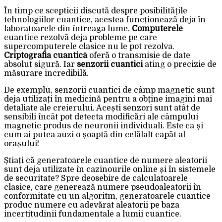
În timp ce scepticii discută despre posibilitățile
tehnologiilor cuantice, acestea funcționează deja în
laboratoarele din întreaga lume.
Computerele
cuantice rezolvă deja probleme pe care
supercomputerele clasice nu le pot rezolva.
Criptografia cuantică
oferă o transmisie de date
absolut sigură. Iar
senzorii cuantici
ating o precizie de
măsurare incredibilă.
De exemplu, senzorii cuantici de câmp magnetic sunt
deja utilizați în medicină pentru a obține imagini mai
detaliate ale creierului. Acești senzori sunt atât de
sensibili încât pot detecta modificări ale câmpului
magnetic produs de neuronii individuali. Este ca și
cum ai putea auzi o șoaptă din celălalt capăt al
orașului!
Știați că generatoarele cuantice de numere aleatorii
sunt deja utilizate în cazinourile online și în sistemele
de securitate? Spre deosebire de calculatoarele
clasice, care generează numere pseudoaleatorii în
conformitate cu un algoritm, generatoarele cuantice
produc numere cu adevărat aleatorii pe baza
incertitudinii fundamentale a lumii cuantice.