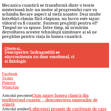
Mecanica cuantică se transformă dintr-o teorie
misterioasă într-un motor al progresului care va
schimba fiecare aspect al vieții noastre. Deși multe
întrebări rămân fără răspuns, un lucru este sigur:
viitorul va fi cuantic. Suntem pregătiți pentru el?
Timpul ne va spune. Între timp, să urmărim
dezvoltarea acestor tehnologii uimitoare și să ne
pregătim pentru viața în lumea cuantică.
Citeste si...
Descoperire: Indragostitii se
sincronizeaza nu doar emotional, ci
si fiziologic
Facebook
Twitter
Pinterest
WhatsApp
Articolul precedent
Cum apare lumea clasică din
multiversul cuantic – descoperirea oamenilor de
știință
Articolul următor
8 obiceiuri proaste de curățenie de care