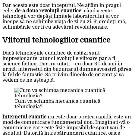
Dar acesta este doar începutul. Ne aflăm în pragul
celei
de-a doua revoluții cuantice
, când aceste
tehnologii vor depăși limitele laboratorului și vor
începe să ne schimbe viața de zi cu zi. Și credeți-mă,
schimbările vor fi cu adevărat revoluționare.
Viitorul tehnologiilor cuantice
Dacă tehnologiile cuantice de astăzi sunt
impresionante, atunci evoluțiile viitoare par a fi
science fiction. Dar nu uitați – cu doar 30 de ani în
urmă, internetul din buzunarul dumneavoastră părea
la fel de fantastic. Să privim dincolo de orizont și să
vedem ce ne așteaptă.
Cum va schimba mecanica cuantică
tehnologia?
Internetul cuantic
nu este doar o rețea rapidă, este un
mod de comunicare fundamental nou. Imaginați-vă o
comunicare care este fizic imposibil de spart sau de
ascultat. Datorită întrepătrunderii cuantice, orice