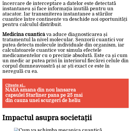
încercare de interceptare a datelor este detectată
instantaneu și face informația inutilă pentru un
atacator. Iar transmiterea instantanee a stărilor
cuantice între continente va deschide noi oportunități
pentru calculul distribuit.
Medicina cuantică
va aduce diagnosticarea și
tratamentul la nivel molecular. Senzorii cuantici vor
putea detecta molecule individuale din organism, iar
calculatoarele cuantice vor simula efectele
medicamentelor cu o precizie absolută. Este ca și cum
un medic ar putea privi în interiorul fiecărei celule din
corpul dumneavoastră și ar ști exact ce este în
neregulă cu ea.
Citeste si...
NASA amana din nou lansarea
capsulei Starliner pana pe 25 mai
din cauza unei scurgeri de heliu
Impactul asupra societății