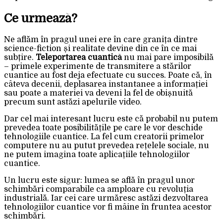
Ce urmează?
Ne aflăm în pragul unei ere în care granița dintre
science-fiction și realitate devine din ce în ce mai
subțire.
Teleportarea cuantică
nu mai pare imposibilă
– primele experimente de transmitere a stărilor
cuantice au fost deja efectuate cu succes. Poate că, în
câteva decenii, deplasarea instantanee a informației
sau poate a materiei va deveni la fel de obișnuită
precum sunt astăzi apelurile video.
Dar cel mai interesant lucru este că probabil nu putem
prevedea toate posibilitățile pe care le vor deschide
tehnologiile cuantice. La fel cum creatorii primelor
computere nu au putut prevedea rețelele sociale, nu
ne putem imagina toate aplicațiile tehnologiilor
cuantice.
Un lucru este sigur: lumea se află în pragul unor
schimbări comparabile ca amploare cu revoluția
industrială. Iar cei care urmăresc astăzi dezvoltarea
tehnologiilor cuantice vor fi mâine în fruntea acestor
schimbări.