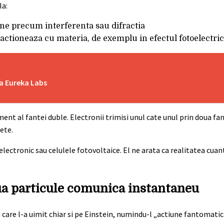
la:
e precum interferenta sau difractia
ractioneaza cu materia, de exemplu in efectul fotoelectric
za Eureka Labs
nt al fantei duble. Electronii trimisi unul cate unul prin doua fa
ete.
ctronic sau celulele fotovoltaice. El ne arata ca realitatea cuan
ua particule comunica instantaneu
re l-a uimit chiar si pe Einstein, numindu-l „actiune fantomatica