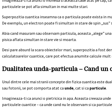
Imagineaza-ti ca arunci o moneda si aceasta cade atat pe cap, cat s
particulele se pot afla simultan in mai multe stari.
Superpozitia cuantica inseamna ca o particula poate exista in ma
De exemplu, un electron poate fi simultan in stare de spin „sus” si
Abia cand masuram sau observam particula, aceasta „alege” una d
pisica aflata simultan in stare vie si moarta.
Desi pare absurd la scara obiectelor mari, superpozitia a fost d
calculatoarelor cuantice, care pot efectua anumite calcule mult 
Dualitatea unda-particula – Cand un ob
Unul dintre cele mai stranii concepte din fizica cuantica este du
sau fotonii, se pot comporta atat ca
unde
, cat si ca
particule
.
Imagineaza-ti ca arunci o pietricica in apa. Aceasta creeaza unde
particulele cuantice – ca unde cand nu le observam si ca particu