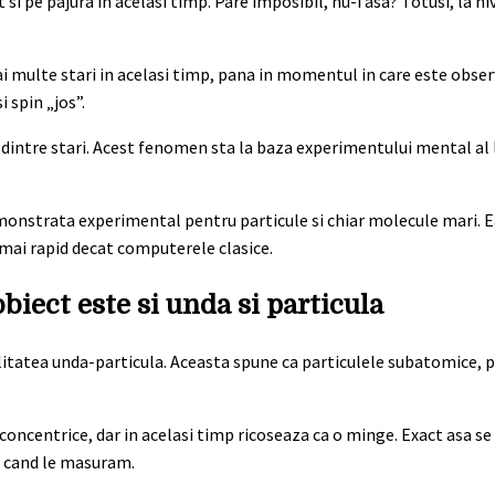
i pe pajura in acelasi timp. Pare imposibil, nu-i asa? Totusi, la ni
i multe stari in acelasi timp, pana in momentul in care este obse
 spin „jos”.
intre stari. Acest fenomen sta la baza experimentului mental al 
emonstrata experimental pentru particule si chiar molecule mari. E
mai rapid decat computerele clasice.
iect este si unda si particula
alitatea unda-particula. Aceasta spune ca particulele subatomice, 
 concentrice, dar in acelasi timp ricoseaza ca o minge. Exact asa s
le cand le masuram.