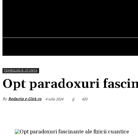
22.9
C
München
joi, august 6, 2026
HOM
TEHNOLOGIE-STIINTA
Opt paradoxuri fascina
By
Redactia e-Click.ro
4 iulie 2024
0
420