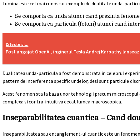
Lumina este cel mai cunoscut exemplu de dualitate unda-particu
Se comporta ca unda atunci cand prezinta fenomen
Se comporta ca particula (fotoni) atunci cand inte
Citeste si...
Fost angajat OpenAI, inginerul Tesla Andrej Karpathy lansea
Dualitatea unda-particula a fost demonstrata in celebrul experime
pattern de interferenta specific undelor, desi sunt particule discr
Acest fenomen sta la baza unor tehnologii precum microscopul ele
complexa si contra-intuitiva decat lumea macroscopica.
Inseparabilitatea cuantica – Cand do
Inseparabilitatea sau entanglement-ul cuantic este un fenomen ca