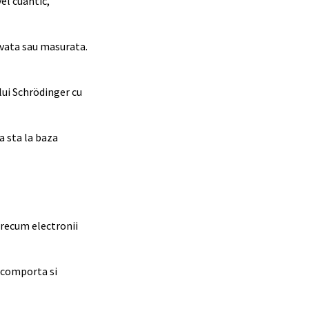
vel cuantic,
rvata sau masurata.
lui Schrödinger cu
a sta la baza
precum electronii
e comporta si