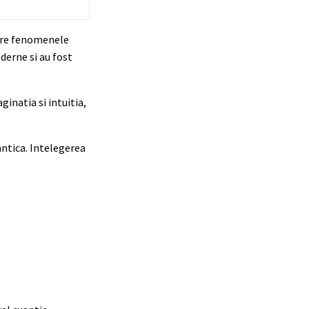
spre fenomenele
derne si au fost
ginatia si intuitia,
antica. Intelegerea