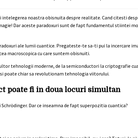
 si intelegerea noastra obisnuita despre realitate. Cand citesti de
 de magie! Dar aceste paradoxuri sunt de fapt fundamentul stiintei mo
adoxuri ale lumii cuantice. Pregateste-te sa-ti pui la incercare ima
 cea macroscopica cu care suntem obisnuiti.
ultor tehnologii moderne, de la semiconductori la criptografie cu
si poate chiar sa revolutionam tehnologia viitorului.
t poate fi in doua locuri simultan
ui Schrödinger. Dar ce inseamna de fapt superpozitia cuantica?