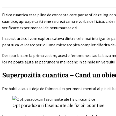
Fizica cuantica este plina de concepte care par sa sfideze logica
cuantice, aproape ca iti vine sa crezi ca nu e vorba de fizica, ci
verificate experimental de nenumarate ori.
In acest articol vom explora cateva dintre cele mai intrigante par
pentru ca vei descoperi o lume microscopica complet diferita de
Desi par bizare la prima vedere, aceste fenomene stau la baza m
lor ne poate ajuta sa patrundem mai adanc in tainele universului 
Superpozitia cuantica – Cand un obiec
Probabil ai auzit deja de faimosul experiment mental al pisicii l
Opt paradoxuri fascinante ale fizicii cuantice