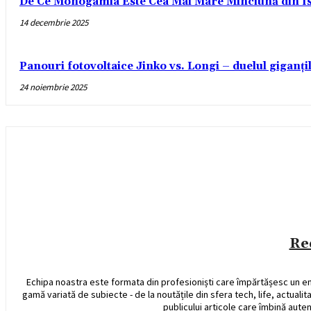
De Ce Monogamia Este Cea Mai Mare Minciună din Is
14 decembrie 2025
Panouri fotovoltaice Jinko vs. Longi – duelul giganți
24 noiembrie 2025
Re
Echipa noastra este formata din profesioniști care împărtășesc un e
gamă variată de subiecte - de la noutățile din sfera tech, life, actualit
publicului articole care îmbină auten