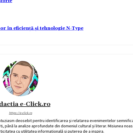
torie
lor în eficiență și tehnologie N-Type
dactia e-Click.ro
https://e-click.ro
ntuziasm deosebit pentru identificarea și relatarea evenimentelor semnific
ati, până la analize aprofundate din domeniul cultural și literar. Misiunea noa
ticitatea cu utilitatea informațională și puterea de a inspira.