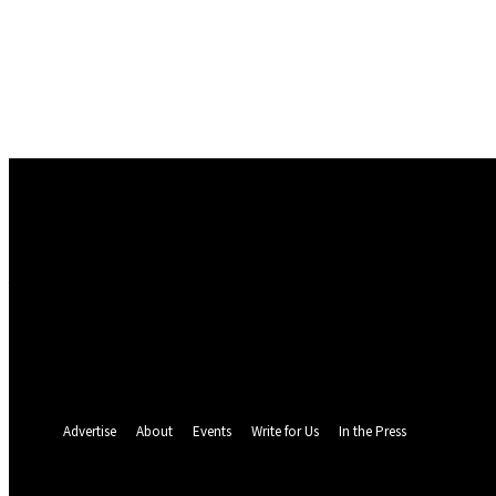
Conectare
Bine ați venit! Autentificați-vă in contul dvs
numele dvs de utilizator
parola dvs
Ați uitat parola? obține ajutor
Politica de Confidentialitate
Recuperare parola
Recuperați-vă parola
adresa dvs de email
O parola va fi trimisă pe adresa dvs de email.
Advertise
About
Events
Write for Us
In the Press