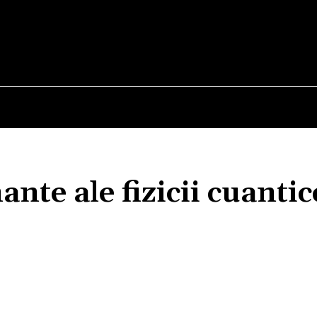
E
STIRI
TEHNOLOGIE-STIINTA
CURIOZITATI
nte ale fizicii cuantic
Acțiune