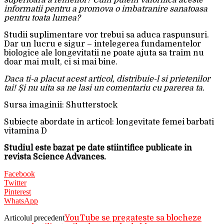
superioara a femeilor? Cum putem valorifica aceste
informatii pentru a promova o imbatranire sanatoasa
pentru toata lumea?
Studii suplimentare vor trebui sa aduca raspunsuri.
Dar un lucru e sigur – intelegerea fundamentelor
biologice ale longevitatii ne poate ajuta sa traim nu
doar mai mult, ci si mai bine.
Daca ti-a placut acest articol, distribuie-l si prietenilor
tai! Și nu uita sa ne lasi un comentariu cu parerea ta.
Sursa imaginii: Shutterstock
Subiecte abordate in articol: longevitate femei barbati
vitamina D
Studiul este bazat pe date stiintifice publicate in
revista Science Advances.
Facebook
Twitter
Pinterest
WhatsApp
Articolul precedent
YouTube se pregateste sa blocheze