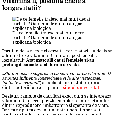
Vitamina D, posibila cheie a
longevitatii?
De ce femeile traiesc mai mult decat
barbatii? Oamenii de stiinta au gasit
explicatia biologica
Pornind de la aceste observatii, cercetatorii au decis sa
administreze vitamina D in hrana pestilor killi.
Rezultatul?
Atat masculii cat si femelele si-au
prelungit considerabil durata de viata.
„Studiul nostru sugereaza ca semnalizarea vitaminei D
ar putea influenta longevitatea si la alte vertebrate,
inclusiv la oameni”
, a explicat Toru Ishitani, unul
dintre autorii lucrarii, pentru
site-ul universitatii
.
Desigur, ramane de clarificat exact cum se integreaza
vitamina D in acest puzzle complex al interactiunilor
dintre reproducere, imbatranire si speranta de viata.
Dar ea ar putea deveni un instrument important
pentru extinderea unei vieti sanatoase, cu conditia