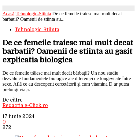
Acasă
Tehnologie-Stiinta
De ce femeile traiesc mai mult decat
barbatii? Oamenii de stiinta au...
Tehnologie-Stiinta
De ce femeile traiesc mai mult decat
barbatii? Oamenii de stiinta au gasit
explicatia biologica
De ce femeile trăiesc mai mult decât bărbații? Un nou studiu
dezvăluie fundamentele biologice ale diferenței de longevitate între
sexe. Află ce au descoperit cercetătorii și cum vitamina D ar putea
prelungi viața.
De către
Redactia e-Click.ro
-
17 iunie 2024
0
272