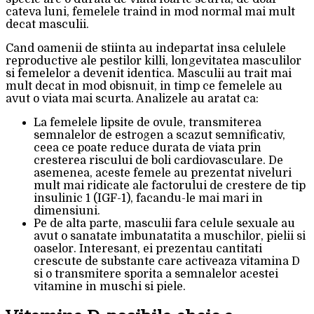
cateva luni, femelele traind in mod normal mai mult
decat masculii.
Cand oamenii de stiinta au indepartat insa celulele
reproductive ale pestilor killi, longevitatea masculilor
si femelelor a devenit identica. Masculii au trait mai
mult decat in mod obisnuit, in timp ce femelele au
avut o viata mai scurta. Analizele au aratat ca:
La femelele lipsite de ovule, transmiterea
semnalelor de estrogen a scazut semnificativ,
ceea ce poate reduce durata de viata prin
cresterea riscului de boli cardiovasculare. De
asemenea, aceste femele au prezentat niveluri
mult mai ridicate ale factorului de crestere de tip
insulinic 1 (IGF-1), facandu-le mai mari in
dimensiuni.
Pe de alta parte, masculii fara celule sexuale au
avut o sanatate imbunatatita a muschilor, pielii si
oaselor. Interesant, ei prezentau cantitati
crescute de substante care activeaza vitamina D
si o transmitere sporita a semnalelor acestei
vitamine in muschi si piele.