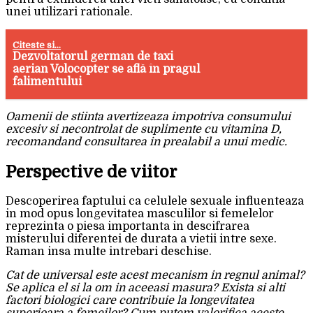
unei utilizari rationale.
Citeste si...
Dezvoltatorul german de taxi
aerian Volocopter se află în pragul
falimentului
Oamenii de stiinta avertizeaza impotriva consumului
excesiv si necontrolat de suplimente cu vitamina D,
recomandand consultarea in prealabil a unui medic.
Perspective de viitor
Descoperirea faptului ca celulele sexuale influenteaza
in mod opus longevitatea masculilor si femelelor
reprezinta o piesa importanta in descifrarea
misterului diferentei de durata a vietii intre sexe.
Raman insa multe intrebari deschise.
Cat de universal este acest mecanism in regnul animal?
Se aplica el si la om in aceeasi masura? Exista si alti
factori biologici care contribuie la longevitatea