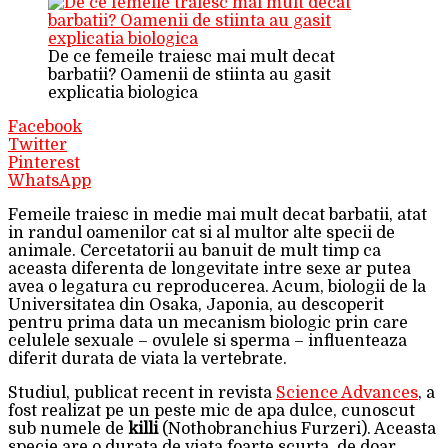
De ce femeile traiesc mai mult decat
barbatii? Oamenii de stiinta au gasit
explicatia biologica
Facebook
Twitter
Pinterest
WhatsApp
Femeile traiesc in medie mai mult decat barbatii, atat
in randul oamenilor cat si al multor alte specii de
animale. Cercetatorii au banuit de mult timp ca
aceasta diferenta de longevitate intre sexe ar putea
avea o legatura cu reproducerea. Acum, biologii de la
Universitatea din Osaka, Japonia, au descoperit
pentru prima data un mecanism biologic prin care
celulele sexuale – ovulele si sperma – influenteaza
diferit durata de viata la vertebrate.
Studiul, publicat recent in revista
Science Advances
, a
fost realizat pe un peste mic de apa dulce, cunoscut
sub numele de
killi
(Nothobranchius Furzeri). Aceasta
specie are o durata de viata foarte scurta, de doar