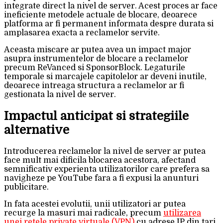
integrate direct la nivel de server. Acest proces ar face
ineficiente metodele actuale de blocare, deoarece
platforma ar fi permanent informata despre durata si
amplasarea exacta a reclamelor servite.
Aceasta miscare ar putea avea un impact major
asupra instrumentelor de blocare a reclamelor
precum ReVanced si SponsorBlock. Legaturile
temporale si marcajele capitolelor ar deveni inutile,
deoarece intreaga structura a reclamelor ar fi
gestionata la nivel de server.
Impactul anticipat si strategiile
alternative
Introducerea reclamelor la nivel de server ar putea
face mult mai dificila blocarea acestora, afectand
semnificativ experienta utilizatorilor care prefera sa
navigheze pe YouTube fara a fi expusi la anunturi
publicitare.
In fata acestei evolutii, unii utilizatori ar putea
recurge la masuri mai radicale, precum
utilizarea
unei retele private virtuale (VPN)
cu adrese IP din tari