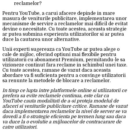
reclamelor?
Pentru YouTube, a carui afacere depinde in mare
masura de veniturile publicitare, implementarea unor
mecanisme de servire a reclamelor mai dificil de evitat
devine o necesitate. Cu toate acestea, aceasta strategie
ar putea submina experienta utilizatorilor si ar putea
duce la cautarea unor alternative.
Unii experti sugereaza ca YouTube ar putea alege o
cale de mijloc, oferind optiuni mai flexibile pentru
utilizatorii cu abonament Premium, permitandu-le sa
vizioneze continut fara reclame in schimbul unei taxe.
Cu toate acestea, ramane de vazut daca aceasta
abordare va fi suficienta pentru a convinge utilizatorii
sa renunte la metodele de blocare a reclamelor.
In timp ce lupta intre platformele online si utilizatorii ce
prefera sa evite reclamele continua, este clar ca
YouTube cauta modalitati de a-si proteja modelul de
afaceri si veniturile publicitare critice. Ramane de vazut
daca implementarea reclamelor la nivel de server se va
dovedi a fi o strategie eficienta pe termen lung sau daca
va duce la o evolutie a mijloacelor de contracarare de
catre utilizatori.