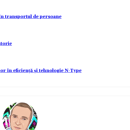
 în transportul de persoane
torie
lor în eficiență și tehnologie N-Type