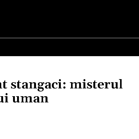
E
STIRI
TEHNOLOGIE-STIINTA
CURIOZITATI
t stangaci: misterul
lui uman
Acțiune