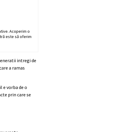
ative. Acoperim o
stră este să oferim
neratii intregi de
 care a ramas
l e vorba de o
cte prin care se