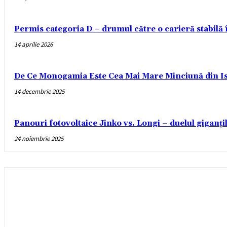
Permis categoria D – drumul către o carieră stabilă
14 aprilie 2026
De Ce Monogamia Este Cea Mai Mare Minciună din Is
14 decembrie 2025
Panouri fotovoltaice Jinko vs. Longi – duelul giganți
24 noiembrie 2025