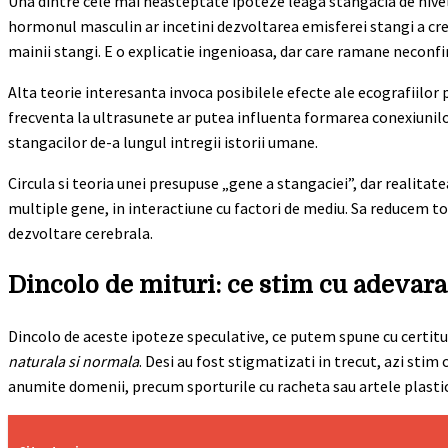
Una dintre cele mai neasteptate ipoteze leaga stangacia de nivelu
hormonul masculin ar incetini dezvoltarea emisferei stangi a crei
mainii stangi. E o explicatie ingenioasa, dar care ramane neconfir
Alta teorie interesanta invoca posibilele efecte ale ecografiilor 
frecventa la ultrasunete ar putea influenta formarea conexiunilor
stangacilor de-a lungul intregii istorii umane.
Circula si teoria unei presupuse „gene a stangaciei”, dar realitate
multiple gene, in interactiune cu factori de mediu. Sa reducem to
dezvoltare cerebrala.
Dincolo de mituri: ce stim cu adevara
Dincolo de aceste ipoteze speculative, ce putem spune cu certitu
naturala si normala
. Desi au fost stigmatizati in trecut, azi stim
anumite domenii, precum sporturile cu racheta sau artele plasti