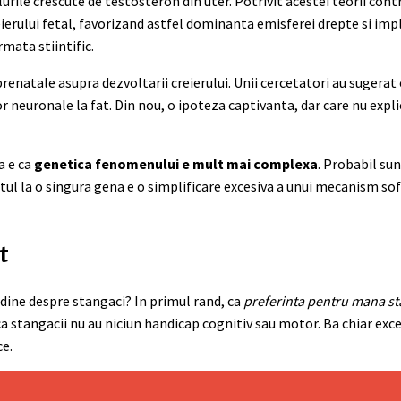
rile crescute de testosteron din uter. Potrivit acestei teorii cont
erului fetal, favorizand astfel dominanta emisferei drepte si impl
mata stiintific.
prenatale asupra dezvoltarii creierului. Unii cercetatori au sugera
 neuronale la fat. Din nou, o ipoteza captivanta, dar care nu expl
a e ca
genetica fenomenului e mult mai complexa
. Probabil su
tul la o singura gena e o simplificare excesiva a unui mecanism sof
t
dine despre stangaci? In primul rand, ca
preferinta pentru mana st
 ca stangacii nu au niciun handicap cognitiv sau motor. Ba chiar exc
ce.