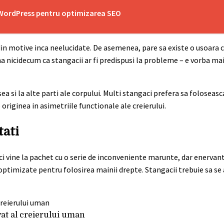
n WordPress pentru optimizarea SEO
din motive inca neelucidate. De asemenea, pare sa existe o usoara c
a nicidecum ca stangacii ar fi predispusi la probleme – e vorba ma
 si la alte parti ale corpului. Multi stangaci prefera sa foloseasc
originea in asimetriile functionale ale creierului.
tati
 vine la pachet cu o serie de inconveniente marunte, dar enervante
 optimizate pentru folosirea mainii drepte. Stangacii trebuie sa s
vat al creierului uman