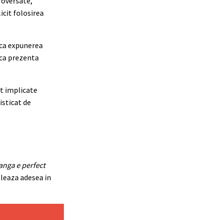
roversate,
icit folosirea
t ca expunerea
ica prezenta
nt implicate
isticat de
anga e perfect
eleaza adesea in