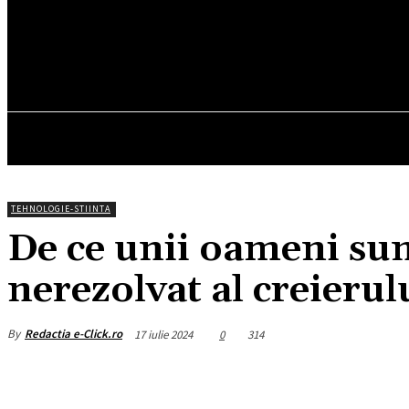
21.4
C
München
vineri, august 7, 2026
HOM
TEHNOLOGIE-STIINTA
De ce unii oameni sun
nerezolvat al creieru
By
Redactia e-Click.ro
17 iulie 2024
0
314