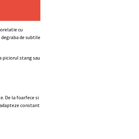
orelatie cu
i degraba de subtile
a piciorul stang sau
. De la foarfece si
e adapteze constant