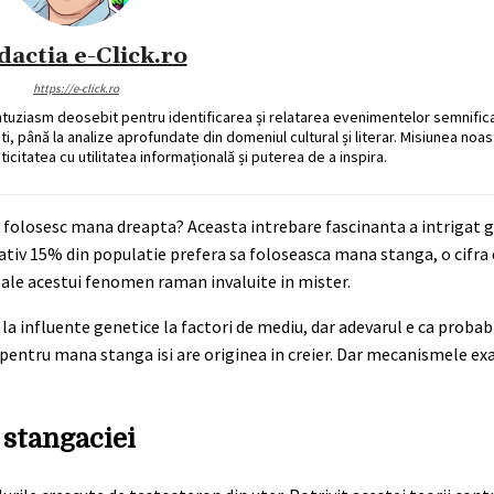
dactia e-Click.ro
https://e-click.ro
ntuziasm deosebit pentru identificarea și relatarea evenimentelor semnific
ati, până la analize aprofundate din domeniul cultural și literar. Misiunea noa
ticitatea cu utilitatea informațională și puterea de a inspira.
folosesc mana dreapta? Aceasta intrebare fascinanta a intrigat ge
ativ 15% din populatie prefera sa foloseasca mana stanga, o cifra
 ale acestui fenomen raman invaluite in mister.
a influente genetice la factori de mediu, dar adevarul e ca probabi
entru mana stanga isi are originea in creier. Dar mecanismele exa
 stangaciei