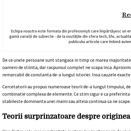
Re
Echipa noastra este formata din profesioniști care împărtășesc un e
gamă variată de subiecte - de la noutățile din sfera tech, life, actualit
publicului articole care îmbină auten
De ce unele persoane sunt stangace in timp ce marea majoritate 
oameni de stiinta, dar raspunsul complet ne scapa inca. Aproxim
remarcabil de constanta de-a lungul istoriei. Insa cauzele exacte
Cercetatorii au propus numeroase teorii de-a lungul timpului, de l
combinatie complexa de elemente. Ce stim sigur e ca preferinta p
stabileste dominanta unei maini sau alteia continua sa ne scape.
Teorii surprinzatoare despre originea