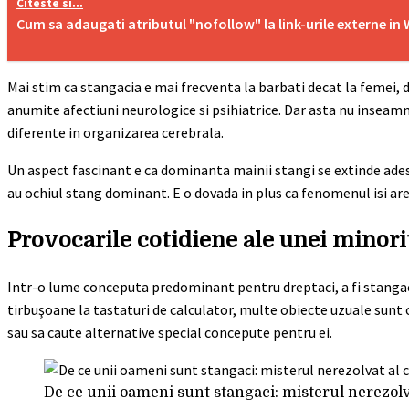
Citeste si...
Cum sa adaugati atributul "nofollow" la link-urile externe i
Mai stim ca stangacia e mai frecventa la barbati decat la femei, 
anumite afectiuni neurologice si psihiatrice. Dar asta nu inseamn
diferente in organizarea cerebrala.
Un aspect fascinant e ca dominanta mainii stangi se extinde adesea
au ochiul stang dominant. E o dovada in plus ca fenomenul isi are 
Provocarile cotidiene ale unei minori
Intr-o lume conceputa predominant pentru dreptaci, a fi stangaci
tirbuşoane la tastaturi de calculator, multe obiecte uzuale sunt
sau sa caute alternative special concepute pentru ei.
De ce unii oameni sunt stangaci: misterul nerezol