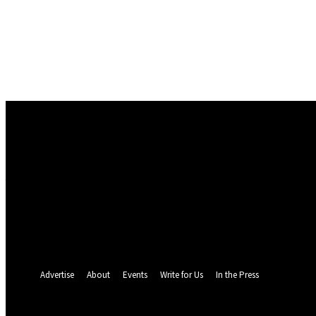
Conectare
Bine ați venit! Autentificați-vă in contul dvs
numele dvs de utilizator
parola dvs
Ați uitat parola? obține ajutor
Politica de Confidentialitate
Recuperare parola
Recuperați-vă parola
adresa dvs de email
O parola va fi trimisă pe adresa dvs de email.
Advertise
About
Events
Write for Us
In the Press