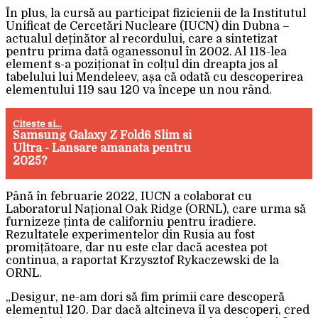
În plus, la cursă au participat fizicienii de la Institutul
Unificat de Cercetări Nucleare (IUCN) din Dubna –
actualul deținător al recordului, care a sintetizat
pentru prima dată oganessonul în 2002. Al 118-lea
element s-a poziționat în colțul din dreapta jos al
tabelului lui Mendeleev, așa că odată cu descoperirea
elementului 119 sau 120 va începe un nou rând.
Citeste si...
Samsung Galaxy Z Fold6 Slim si
Ultra - Lansare amanata pentru
2025?
Până în februarie 2022, IUCN a colaborat cu
Laboratorul Național Oak Ridge (ORNL), care urma să
furnizeze ținta de californiu pentru iradiere.
Rezultatele experimentelor din Rusia au fost
promițătoare, dar nu este clar dacă acestea pot
continua, a raportat Krzysztof Rykaczewski de la
ORNL.
„Desigur, ne-am dori să fim primii care descoperă
elementul 120. Dar dacă altcineva îl va descoperi, cred