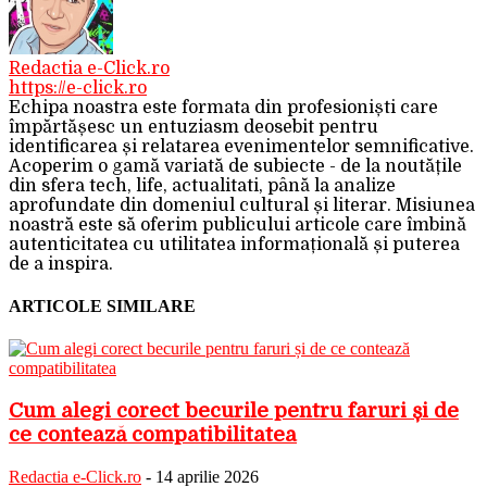
Redactia e-Click.ro
https://e-click.ro
Echipa noastra este formata din profesioniști care
împărtășesc un entuziasm deosebit pentru
identificarea și relatarea evenimentelor semnificative.
Acoperim o gamă variată de subiecte - de la noutățile
din sfera tech, life, actualitati, până la analize
aprofundate din domeniul cultural și literar. Misiunea
noastră este să oferim publicului articole care îmbină
autenticitatea cu utilitatea informațională și puterea
de a inspira.
ARTICOLE SIMILARE
Cum alegi corect becurile pentru faruri și de
ce contează compatibilitatea
Redactia e-Click.ro
-
14 aprilie 2026