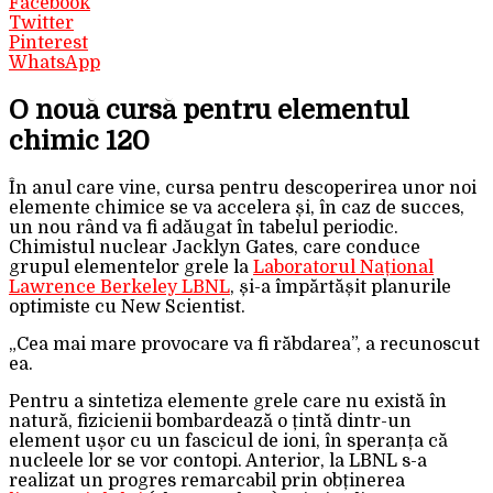
Facebook
Twitter
Pinterest
WhatsApp
O nouă cursă pentru elementul
chimic 120
În anul care vine, cursa pentru descoperirea unor noi
elemente chimice se va accelera și, în caz de succes,
un nou rând va fi adăugat în tabelul periodic.
Chimistul nuclear Jacklyn Gates, care conduce
grupul elementelor grele la
Laboratorul Național
Lawrence Berkeley LBNL
, și-a împărtășit planurile
optimiste cu New Scientist.
„Cea mai mare provocare va fi răbdarea”, a recunoscut
ea.
Pentru a sintetiza elemente grele care nu există în
natură, fizicienii bombardează o țintă dintr-un
element ușor cu un fascicul de ioni, în speranța că
nucleele lor se vor contopi. Anterior, la LBNL s-a
realizat un progres remarcabil prin obținerea