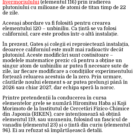
livermoriulului
(elementul 116) prin iradierea
plutoniului cu milioane de atomi de titan timp de 22
de zile.
Aceeași abordare va fi folosită pentru crearea
elementului 120 – unbiniliu. Ca țintă se va folosi
californiul, care este produs într-o altă instalație.
În prezent, Gates și colegii ei reproiectează instalația,
deoarece californiul este mult mai radioactiv decât
plutoniul. Aceste modificări sunt costisitoare –
modelele matematice prezic că pentru a obține un
singur atom de unbiniliu ar putea fi necesare sute de
zile, iar fiecare modificare a condițiilor experimentului
forțează reluarea acestuia de la zero. Prin urmare,
căutările noului element s-ar putea prelungi până în
2026 sau chiar 2027, dar echipa speră la noroc.
Printre pretendenții la conducerea în cursa
elementelor grele se numără Hiromitsu Haba și Koji
Morimoto de la Institutul de Cercetări Fizico-Chimice
din Japonia (RIKEN), care intenționează să obțină
elementul 119, sau ununeniu, folosind un fascicul de
vanadiu (elementul 23) și o țintă din curiu (elementul
96). Ei au refuzat să împărtășească detalii.