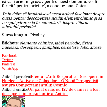
că va fi oricum grozav pentru acest domeniu, voi fi
fericită pentru oricine”, a concluzionat Gates.
Te invităm să împărtășești acest articol fascinant despre
cursa pentru descoperirea noului element chimic și să
ne spui părerea ta în comentarii despre viitorul
tabelului periodic!
Sursa imagini: Pixabay
Etichete:
elemente chimice, tabel periodic, fizică
nucleară, descoperiri științifice, cercetare, laboratoare
Facebook
Twitter
Pinterest
WhatsApp
Articolul precedent
Efectul „Anti-Respirație” Descoperit în
Nucleele Active ale Galaxiilor – O Nouă Perspectivă
asupra Comportamentului Cosmic
Articolul următor
Un palat uriaș cu 127 de camere a fost
descoperit în orașul antic al Asiriei