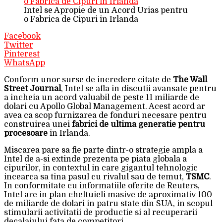
Intel se Apropie de un Acord Urias pentru
o Fabrica de Cipuri in Irlanda
Facebook
Twitter
Pinterest
WhatsApp
Conform unor surse de incredere citate de
The Wall
Street Journal
, Intel se afla in discutii avansate pentru
a incheia un acord valuabil de peste 11 miliarde de
dolari cu Apollo Global Management. Acest acord ar
avea ca scop furnizarea de fonduri necesare pentru
construirea unei
fabrici de ultima generatie pentru
procesoare
in Irlanda.
Miscarea pare sa fie parte dintr-o strategie ampla a
Intel de a-si extinde prezenta pe piata globala a
cipurilor, in contextul in care gigantul tehnologic
incearca sa tina pasul cu rivalul sau de temut,
TSMC
.
In conformitate cu informatiile oferite de Reuters,
Intel are in plan cheltuieli masive de aproximativ 100
de miliarde de dolari in patru state din SUA, in scopul
stimularii activitatii de productie si al recuperarii
decalajului fata de competitori.