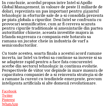
In concluzie, acordul propus intre Intel si Apollo
Global Management, in valoare de peste 11 miliarde de
dolari, reprezinta un pas important pentru gigantul
tehnologic in eforturile sale de a-si consolida prezenta
pe piata globala a cipurilor. Desi Intel se confrunta cu
provocari semnificative, cum ar fi cererea scazuta
pentru cipurile traditionale si amenintarile din partea
autoritatilor chineze, aceasta investitie majora in
Irlanda sugereaza ca compania este hotarata sa
ramana un jucator cheie in industria de varf a
semiconductorilor.
Cu toate acestea, soarta finala a acestui acord ramane
incerta, iar Intel va trebui sa continue sa inoveze si sa
se adapteze rapid pentru a face fata concurentei
acerbe din sectorul tehnologic in continua evolutie.
Perspectivele de viitor vor depinde in mare masura de
capacitatea companiei de a-si reinventa strategia si de
a ramane la curent cu tendintele emergente, precum
inteligenta artificiala si alte domenii revolutionare.
Facebook
Twitter
Pinterest
WhatsApp