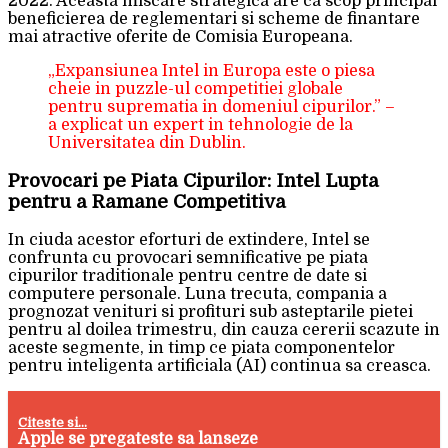
2022. Aceasta miscare strategica are ca scop principal
beneficierea de reglementari si scheme de finantare
mai atractive oferite de Comisia Europeana.
„Expansiunea Intel in Europa este o piesa
cheie in puzzle-ul competitiei globale
pentru suprematia in domeniul cipurilor.” –
a explicat un expert in tehnologie de la
Universitatea din Dublin.
Provocari pe Piata Cipurilor: Intel Lupta
pentru a Ramane Competitiva
In ciuda acestor eforturi de extindere, Intel se
confrunta cu provocari semnificative pe piata
cipurilor traditionale pentru centre de date si
computere personale. Luna trecuta, compania a
prognozat venituri si profituri sub asteptarile pietei
pentru al doilea trimestru, din cauza cererii scazute in
aceste segmente, in timp ce piata componentelor
pentru inteligenta artificiala (AI) continua sa creasca.
Citeste si...
Apple se pregateste sa lanseze