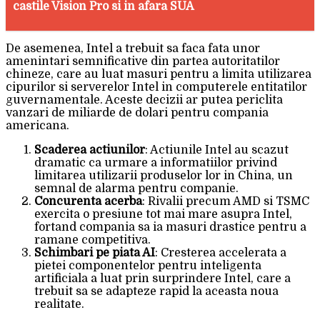
castile Vision Pro si in afara SUA
De asemenea, Intel a trebuit sa faca fata unor
amenintari semnificative din partea autoritatilor
chineze, care au luat masuri pentru a limita utilizarea
cipurilor si serverelor Intel in computerele entitatilor
guvernamentale. Aceste decizii ar putea periclita
vanzari de miliarde de dolari pentru compania
americana.
Scaderea actiunilor
: Actiunile Intel au scazut
dramatic ca urmare a informatiilor privind
limitarea utilizarii produselor lor in China, un
semnal de alarma pentru companie.
Concurenta acerba
: Rivalii precum AMD si TSMC
exercita o presiune tot mai mare asupra Intel,
fortand compania sa ia masuri drastice pentru a
ramane competitiva.
Schimbari pe piata AI
: Cresterea accelerata a
pietei componentelor pentru inteligenta
artificiala a luat prin surprindere Intel, care a
trebuit sa se adapteze rapid la aceasta noua
realitate.