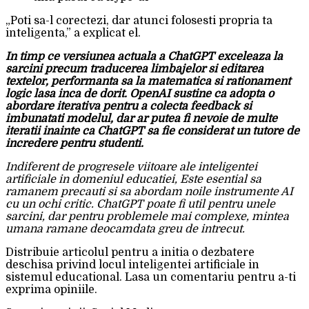
„Poti sa-l corectezi, dar atunci folosesti propria ta
inteligenta,” a explicat el.
In timp ce versiunea actuala a ChatGPT exceleaza la
sarcini precum traducerea limbajelor si editarea
textelor, performanta sa la matematica si rationament
logic lasa inca de dorit. OpenAI sustine ca adopta o
abordare iterativa pentru a colecta feedback si
imbunatati modelul, dar ar putea fi nevoie de multe
iteratii inainte ca ChatGPT sa fie considerat un tutore de
incredere pentru studenti.
Indiferent de progresele viitoare ale inteligentei
artificiale in domeniul educatiei, Este esential sa
ramanem precauti si sa abordam noile instrumente AI
cu un ochi critic. ChatGPT poate fi util pentru unele
sarcini, dar pentru problemele mai complexe, mintea
umana ramane deocamdata greu de intrecut.
Distribuie articolul pentru a initia o dezbatere
deschisa privind locul inteligentei artificiale in
sistemul educational. Lasa un comentariu pentru a-ti
exprima opiniile.