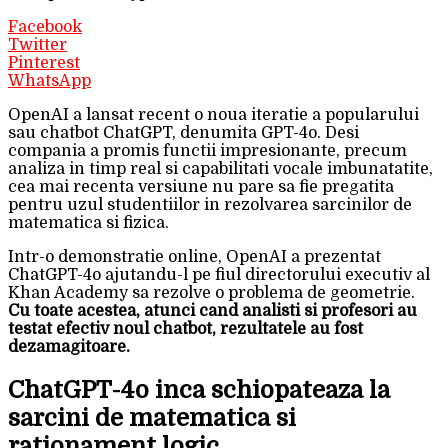
Facebook
Twitter
Pinterest
WhatsApp
OpenAI a lansat recent o noua iteratie a popularului
sau chatbot ChatGPT, denumita GPT-4o. Desi
compania a promis functii impresionante, precum
analiza in timp real si capabilitati vocale imbunatatite,
cea mai recenta versiune nu pare sa fie pregatita
pentru uzul studentiilor in rezolvarea sarcinilor de
matematica si fizica.
Intr-o demonstratie online, OpenAI a prezentat
ChatGPT-4o ajutandu-l pe fiul directorului executiv al
Khan Academy sa rezolve o problema de geometrie.
Cu toate acestea, atunci cand analisti si profesori au
testat efectiv noul chatbot, rezultatele au fost
dezamagitoare.
ChatGPT-4o inca schiopateaza la
sarcini de matematica si
rationament logic