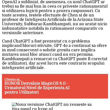
OpenAI a subliniat, de asemenea, ca noul ChatGPT ar
trebui sa fie mai bun in ceea ce priveste rationamentul
si utilizarea logicii pentru a genera raspunsuri. Cu
toate acestea, testele efectuate de Chen si de un
profesor de Inteligenta Artificiala de la Arizona State
University, Subbarao Kambhampati, nu au aratat nicio
imbunatatire notabila in rationament comparativ cu
versiunile anterioare.
Cand ChatGPT a fost prezentat cu o problema
implicand blocuri stivuite, GPT-4o a continuat sa ofere
in mod consecvent o solutie gresita care implica
mutarea unui bloc atunci cand nu era permisa.
Kambhampati a remarcat ca ChatGPT poate fi corectat
de utilizatori, dar acest lucru este contrariu scopului
inteligentei artificiale.
Citeste si...
HONOR Dezvaluie MagicOS 8.0 -
Urmatorul Nivel de Experienta AI
pentru Utilizatori