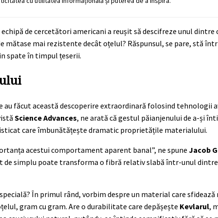
ticitatea cu utilitatea informațională și puterea de a inspira.
echipă de cercetători americani a reușit să descifreze unul dintre
 de mătase mai rezistente decât oțelul? Răspunsul, se pare, stă înt
in spate în timpul țeserii.
ului
e au făcut această descoperire extraordinară folosind tehnologii 
vistă
Science Advances
, ne arată că gestul păianjenului de a-și în
fisticat care îmbunătățește dramatic proprietățile materialului.
importanța acestui comportament aparent banal”, ne spune
Jacob 
ât de simplu poate transforma o fibră relativ slabă într-unul dintre
 specială? În primul rând, vorbim despre un material care sfidează
oțelul, gram cu gram. Are o durabilitate care depășește
Kevlarul
, 