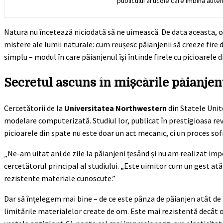
publicului articole care îmbină auten
Natura nu încetează niciodată să ne uimească. De data aceasta, o 
mistere ale lumii naturale: cum reușesc păianjenii să creeze fire
simplu – modul în care păianjenul își întinde firele cu picioarele d
Secretul ascuns în mișcările păianjen
Cercetătorii de la
Universitatea Northwestern
din Statele Unit
modelare computerizată. Studiul lor, publicat în prestigioasa re
picioarele din spate nu este doar un act mecanic, ci un proces so
„Ne-am uitat ani de zile la păianjeni țesând și nu am realizat 
cercetătorul principal al studiului. „Este uimitor cum un gest at
rezistente materiale cunoscute.”
Dar să înțelegem mai bine – de ce este pânza de păianjen atât de
limitările materialelor create de om. Este mai rezistentă decât 