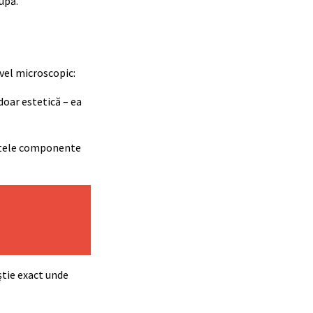
upă.
vel microscopic:
doar estetică – ea
ritele componente
știe exact unde