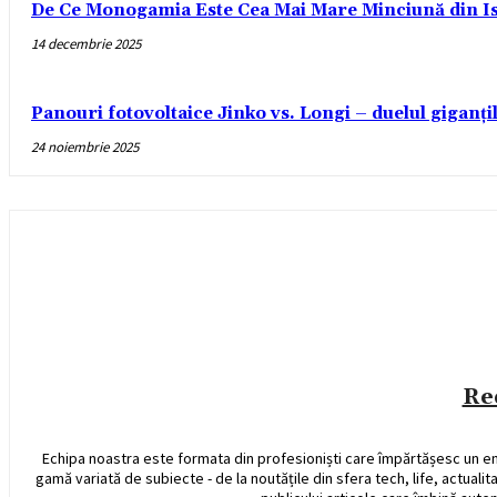
De Ce Monogamia Este Cea Mai Mare Minciună din Is
14 decembrie 2025
Panouri fotovoltaice Jinko vs. Longi – duelul giganți
24 noiembrie 2025
Re
Echipa noastra este formata din profesioniști care împărtășesc un e
gamă variată de subiecte - de la noutățile din sfera tech, life, actualit