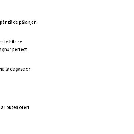
e pânză de păianjen.
este bile se
n șnur perfect
ă la de șase ori
 ar putea oferi