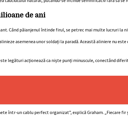
ea cauciucului natural, putându-se întinde semnificativ fără să se r
ilioane de ani
t. Când păianjenul întinde firul, se petrec mai multe lucruri la ni
e alinieze asemenea unor soldați la paradă. Această aliniere nu este 
ceste legături acționează ca niște punți minuscule, conectând dife
e într-un cablu perfect organizat”, explică Graham. „Fiecare fir 