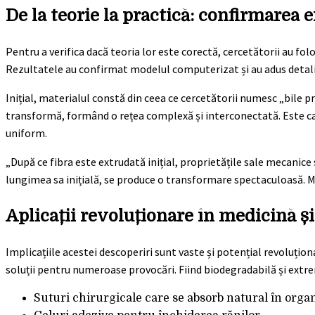
De la teorie la practică: confirmarea
Pentru a verifica dacă teoria lor este corectă, cercetătorii au fo
Rezultatele au confirmat modelul computerizat și au adus detali
Inițial, materialul constă din ceea ce cercetătorii numesc „bile pr
transformă, formând o rețea complexă și interconectată. Este ca și
uniform.
„După ce fibra este extrudată inițial, proprietățile sale mecanic
lungimea sa inițială, se produce o transformare spectaculoasă. Ma
Aplicații revoluționare în medicină ș
Implicațiile acestei descoperiri sunt vaste și potențial revoluțio
soluții pentru numeroase provocări. Fiind biodegradabilă și extre
Suturi chirurgicale care se absorb natural în org