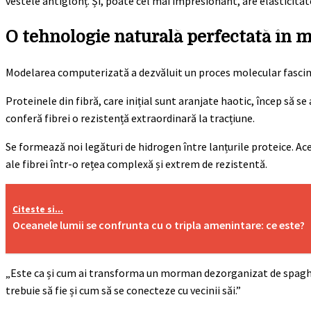
vestele antiglonț. Și, poate cel mai impresionant, are elasticitat
O tehnologie naturală perfectată în m
Modelarea computerizată a dezvăluit un proces molecular fascinan
Proteinele din fibră, care inițial sunt aranjate haotic, încep să s
conferă fibrei o rezistență extraordinară la tracțiune.
Se formează noi legături de hidrogen între lanțurile proteice. A
ale fibrei într-o rețea complexă și extrem de rezistentă.
Citeste si...
Oceanele lumii se confrunta cu o tripla amenintare: ce este?
„Este ca și cum ai transforma un morman dezorganizat de spaghet
trebuie să fie și cum să se conecteze cu vecinii săi.”