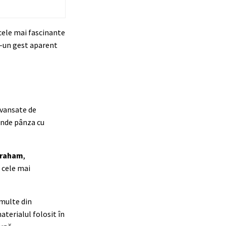
 cele mai fascinante
r-un gest aparent
avansate de
tinde pânza cu
Graham
,
 cele mai
 multe din
materialul folosit în