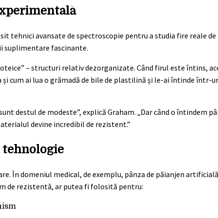
 experimentală
losit tehnici avansate de spectroscopie pentru a studia fire reale d
i suplimentare fascinante.
oteice” – structuri relativ dezorganizate. Când firul este întins, ac
 cum ai lua o grămadă de bile de plastilină și le-ai întinde într-u
e sunt destul de modeste”, explică Graham. „Dar când o întindem pân
terialul devine incredibil de rezistent.”
i tehnologie
nare. În domeniul medical, de exemplu, pânza de păianjen artificială
m de rezistentă, ar putea fi folosită pentru:
anism