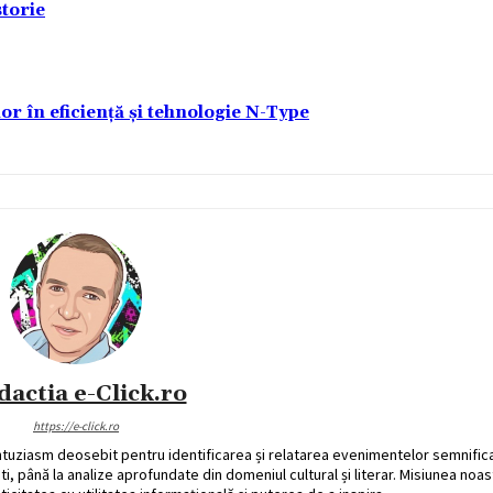
torie
lor în eficiență și tehnologie N-Type
dactia e-Click.ro
https://e-click.ro
ntuziasm deosebit pentru identificarea și relatarea evenimentelor semnific
ati, până la analize aprofundate din domeniul cultural și literar. Misiunea noa