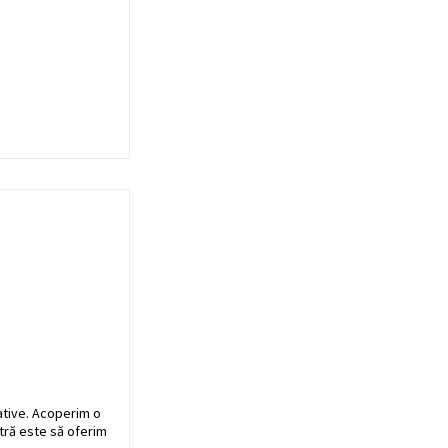
ative. Acoperim o
stră este să oferim