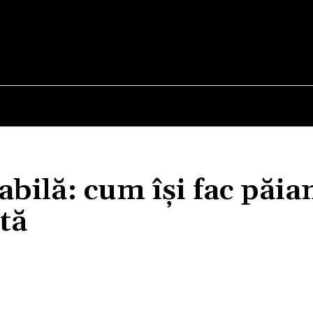
E
STIRI
TEHNOLOGIE-STIINTA
CURIOZITATI
bilă: cum își fac păia
tă
Acțiune