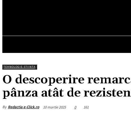
26
C
München
vineri, august 7, 2026
HOM
TEHNOLOGIE-STIINTA
O descoperire remarca
pânza atât de rezisten
By
Redactia e-Click.ro
10 martie 2025
0
161