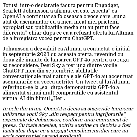
Totusi, intr-o declaratie facuta pentru Engadget,
Scarlett Johansson a afirmat ca este „socata” ca
OpenAI a continuat sa foloseasca o voce care „suna
atat de asemanator cu a mea, incat nici prietenii
apropiati sau publicatiile media nu au putut face
diferenta”, chiar dupa ce ea a refuzat oferta lui Altman
de a inregistra vocea pentru ChatGPT.
Johansson a dezvaluit ca Altman a contactat-o initial
in septembrie 2023 cu aceasta oferta, revenind cu
doua zile inainte de lansarea GPT-4o pentru a o ruga
sa reconsidere. Desi Sky a fost una dintre vocile
ChatGPT inca din septembrie, abilitatile
conversationale mai naturale ale GPT-4o au accentuat
asemanarile cu vocea actritei. Un tweet al lui Altman
referindu-se la „ea” dupa demonstratia GPT-4o a
alimentat si mai mult comparatiile cu asistentul
virtual AI din filmul „Her”.
In cele din urma, OpenAI a decis sa suspende temporar
utilizarea vocii Sky „din respect pentru ingrijorarile”
exprimate de Johansson, conform unui comunicat de
presa. Cu toate acestea, actrita sustine ca decizia a fost
luata abia dupa ce a angajat consilieri juridici care au
scris companiei cerand explicatii.