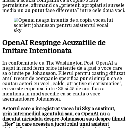
insasi a acuzat compania ca a copiat-o fara
permisiune, afirmand ca „prietenii apropiati si sursele
media nu au putut face diferenta” intre cele doua voci.
OpenAI Respinge Acuzatiile de
Imitare Intentionata
In conformitate cu The Washington Post, OpenAI a
negat in mod ferm orice intentie de a gasi o voce care
sa o imite pe Johansson. Flierul pentru casting difuzat
anul trecut de companie specifica pur si simplu ca se
cautau actori cu voci „calde, atractive si carismatice”,
cu varste cuprinse intre 25 si 45 de ani, fara a
mentiona in mod specific ca se cauta o voce
asemanatoare Johansson.
Actorul care a inregistrat vocea lui Sky a sustinut,
prin intermediul agentului sau, ca OpenAI nu a
discutat niciodata despre Johansson sau despre filmul
„Her” in care aceasta a jucat rolul unui asistent