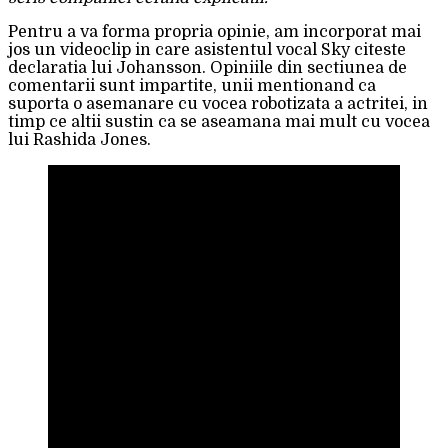
Pentru a va forma propria opinie, am incorporat mai
jos un videoclip in care asistentul vocal Sky citeste
declaratia lui Johansson. Opiniile din sectiunea de
comentarii sunt impartite, unii mentionand ca
suporta o asemanare cu vocea robotizata a actritei, in
timp ce altii sustin ca se aseamana mai mult cu vocea
lui Rashida Jones.