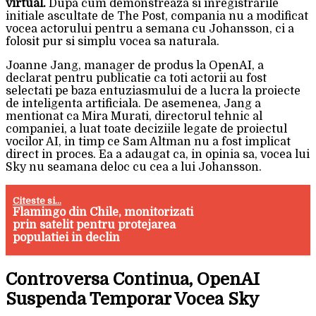
virtual.
Dupa cum demonstreaza si inregistrarile
initiale ascultate de The Post, compania nu a modificat
vocea actorului pentru a semana cu Johansson, ci a
folosit pur si simplu vocea sa naturala.
Joanne Jang, manager de produs la OpenAI, a
declarat pentru publicatie ca toti actorii au fost
selectati pe baza entuziasmului de a lucra la proiecte
de inteligenta artificiala. De asemenea, Jang a
mentionat ca Mira Murati, directorul tehnic al
companiei, a luat toate deciziile legate de proiectul
vocilor AI, in timp ce Sam Altman nu a fost implicat
direct in proces. Ea a adaugat ca, in opinia sa, vocea lui
Sky nu seamana deloc cu cea a lui Johansson.
Citeste si...
Flamingo din Chile, monitorizati
prin satelit pentru protejarea
populatiei in declin
Controversa Continua, OpenAI
Suspenda Temporar Vocea Sky