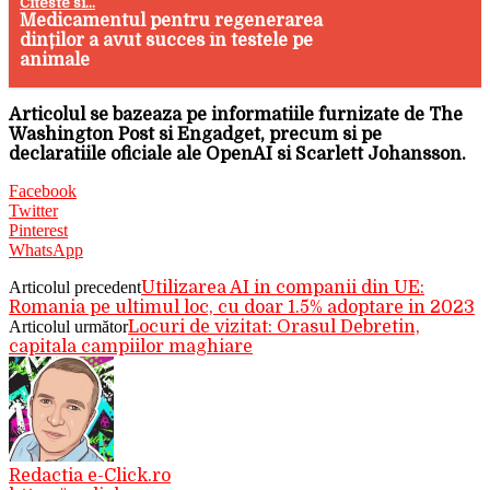
Citeste si...
Medicamentul pentru regenerarea
dinților a avut succes în testele pe
animale
Articolul se bazeaza pe informatiile furnizate de The
Washington Post si Engadget, precum si pe
declaratiile oficiale ale OpenAI si Scarlett Johansson.
Facebook
Twitter
Pinterest
WhatsApp
Articolul precedent
Utilizarea AI in companii din UE:
Romania pe ultimul loc, cu doar 1.5% adoptare in 2023
Articolul următor
Locuri de vizitat: Orasul Debretin,
capitala campiilor maghiare
Redactia e-Click.ro