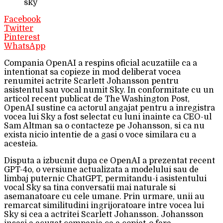
sky
Facebook
Twitter
Pinterest
WhatsApp
Compania OpenAI a respins oficial acuzatiile ca a
intentionat sa copieze in mod deliberat vocea
renumitei actrite Scarlett Johansson pentru
asistentul sau vocal numit Sky. In conformitate cu un
articol recent publicat de The Washington Post,
OpenAI sustine ca actorul angajat pentru a inregistra
vocea lui Sky a fost selectat cu luni inainte ca CEO-ul
Sam Altman sa o contacteze pe Johansson, si ca nu
exista nicio intentie de a gasi o voce similara cu a
acesteia.
Disputa a izbucnit dupa ce OpenAI a prezentat recent
GPT-4o, o versiune actualizata a modelului sau de
limbaj puternic ChatGPT, permitandu-i asistentului
vocal Sky sa tina conversatii mai naturale si
asemanatoare cu cele umane. Prin urmare, unii au
remarcat similitudini ingrijoratoare intre vocea lui
Sky si cea a actritei Scarlett Johansson. Johansson