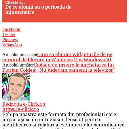
Citeste si...
De ce atomii au o perioada de
injumatatire
Facebook
Twitter
Pinterest
WhatsApp
Articolul precedent
Cum sa elimini widgeturile de pe
ecranul de blocare in Windows 11 si Windows 10
Articolul următor
Ciolacu cu privire la anchetarea lui
Florian Coldea: „Nu judecam oamenii la televizor”
Redactia e-Click.ro
https://e-click.ro
Echipa noastra este formata din profesioniști care
împărtășesc un entuziasm deosebit pentru
identificarea și relatarea evenimentelor semnificative.