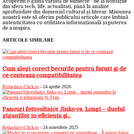
Acoperim o gamă variată de subiecte - de la noutățile
din sfera tech, life, actualitati, până la analize
aprofundate din domeniul cultural și literar. Misiunea
noastră este să oferim publicului articole care îmbină
autenticitatea cu utilitatea informațională și puterea
de a inspira.
ARTICOLE SIMILARE
Cum alegi corect becurile pentru faruri și de
ce contează compatibilitatea
Redactia e-Click.ro
-
14 aprilie 2026
Panouri fotovoltaice Jinko vs. Longi – duelul
giganților în eficiență și...
Redactia e-Click.ro
-
24 noiembrie 2025