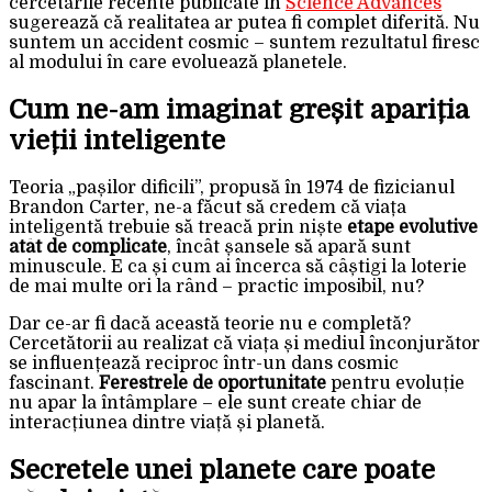
cercetările recente publicate în
Science Advances
sugerează că realitatea ar putea fi complet diferită. Nu
suntem un accident cosmic – suntem rezultatul firesc
al modului în care evoluează planetele.
Cum ne-am imaginat greșit apariția
vieții inteligente
Teoria „pașilor dificili”, propusă în 1974 de fizicianul
Brandon Carter, ne-a făcut să credem că viața
inteligentă trebuie să treacă prin niște
etape evolutive
atât de complicate
, încât șansele să apară sunt
minuscule. E ca și cum ai încerca să câștigi la loterie
de mai multe ori la rând – practic imposibil, nu?
Dar ce-ar fi dacă această teorie nu e completă?
Cercetătorii au realizat că viața și mediul înconjurător
se influențează reciproc într-un dans cosmic
fascinant.
Ferestrele de oportunitate
pentru evoluție
nu apar la întâmplare – ele sunt create chiar de
interacțiunea dintre viață și planetă.
Secretele unei planete care poate