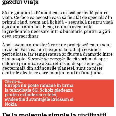
găzdui viață
Să ne gândim la Pământ ca la o casă perfectă pentru
viață. Ce face ca această casă să fie atât de specială? În
primul rând, avem apă lichidă – esențială pentru viață
așa cum o știm noi. E ca și cum ai avea toate
ingredientele necesare într-o bucătărie pentru a găti
ceva extraordinar.
Apoi, avem o atmosferă care ne protejează ca un scut
invizibil. Fără ea, am fi expuși la radiații cosmice
periculoase, iar temperatura ar fluctua dramatic între
zi și noapte.
Sursele de energie
, fie că vorbim despre
căldura primitoare a Soarelui sau despre energia
geotermală din adâncurile planetei, sunt ca niște
centrale electrice care mențin totul în funcțiune.
Citeste si...
Europa nu poate ramane in urma
la tehnologia 5G: Scholz pledeaza
pentru extinderea retelei,
evidentiind avantajele Ericsson si
Nokia
De la molecule simple la civilizații