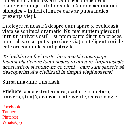
Telescopul James Webb scanează atmosferele
planetelor din jurul altor stele, căutând
semnături
biologice
– indicii chimice care ar putea indica
prezența vieții.
Înțelegerea noastră despre cum apare și evoluează
viața se schimbă dramatic. Nu mai suntem pierduți
într-un univers ostil – suntem parte dintr-un proces
natural care ar putea produce viață inteligentă ori de
câte ori condițiile sunt potrivite.
Te invităm să faci parte din această conversație
fascinantă despre locul nostru în univers. Împărtășește
acest articol și spune-ne ce crezi – care sunt șansele să
descoperim alte civilizații în timpul vieții noastre?
Sursa imaginii: Unsplash
Etichete
: viață extraterestră, evoluție planetară,
univers, știință, civilizații inteligente, astrobiologie
Facebook
Twitter
Pinterest
WhatsApp