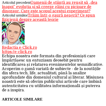
Articolul precedent
Oamenii de știință au reușit să „dea
înapoi” evoluția și să creeze găini cu picioare de
dinozaur. Care este scopul acestui experiment?
Articolul următor
Trăim într-o gaură neagră? Ce spun
fizicienii despre această teorie
Redactia e-Click.ro
https://e-click.ro
Echipa noastra este formata din profesioniști care
împărtășesc un entuziasm deosebit pentru
identificarea și relatarea evenimentelor semnificative.
Acoperim o gamă variată de subiecte - de la noutățile
din sfera tech, life, actualitati, până la analize
aprofundate din domeniul cultural și literar. Misiunea
noastră este să oferim publicului articole care îmbină
autenticitatea cu utilitatea informațională și puterea
de a inspira.
ARTICOLE SIMILARE