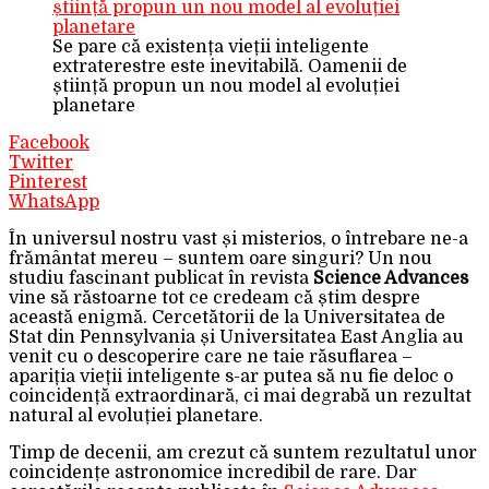
Se pare că existența vieții inteligente
extraterestre este inevitabilă. Oamenii de
știință propun un nou model al evoluției
planetare
Facebook
Twitter
Pinterest
WhatsApp
În universul nostru vast și misterios, o întrebare ne-a
frământat mereu – suntem oare singuri? Un nou
studiu fascinant publicat în revista
Science Advances
vine să răstoarne tot ce credeam că știm despre
această enigmă. Cercetătorii de la Universitatea de
Stat din Pennsylvania și Universitatea East Anglia au
venit cu o descoperire care ne taie răsuflarea –
apariția vieții inteligente s-ar putea să nu fie deloc o
coincidență extraordinară, ci mai degrabă un rezultat
natural al evoluției planetare.
Timp de decenii, am crezut că suntem rezultatul unor
coincidențe astronomice incredibil de rare. Dar