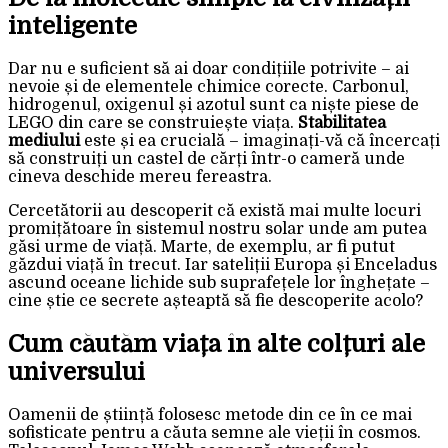
inteligente
Dar nu e suficient să ai doar condițiile potrivite – ai
nevoie și de elementele chimice corecte. Carbonul,
hidrogenul, oxigenul și azotul sunt ca niște piese de
LEGO din care se construiește viața.
Stabilitatea
mediului
este și ea crucială – imaginați-vă că încercați
să construiți un castel de cărți într-o cameră unde
cineva deschide mereu fereastra.
Cercetătorii au descoperit că există mai multe locuri
promițătoare în sistemul nostru solar unde am putea
găsi urme de viață. Marte, de exemplu, ar fi putut
găzdui viață în trecut. Iar sateliții Europa și Enceladus
ascund oceane lichide sub suprafețele lor înghețate –
cine știe ce secrete așteaptă să fie descoperite acolo?
Cum căutăm viața în alte colțuri ale
universului
Oamenii de știință folosesc metode din ce în ce mai
sofisticate pentru a căuta semne ale vieții în cosmos.