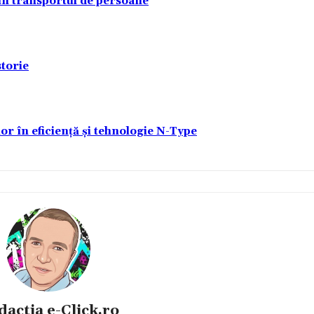
 în transportul de persoane
torie
lor în eficiență și tehnologie N-Type
dactia e-Click.ro