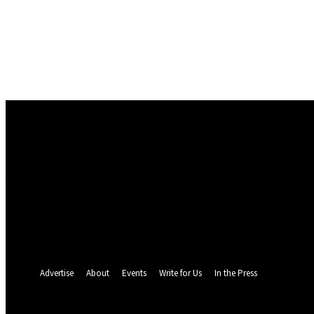
Conectare
Bine ați venit! Autentificați-vă in contul dvs
numele dvs de utilizator
parola dvs
Ați uitat parola? obține ajutor
Politica de Confidentialitate
Recuperare parola
Recuperați-vă parola
adresa dvs de email
O parola va fi trimisă pe adresa dvs de email.
Advertise
About
Events
Write for Us
In the Press