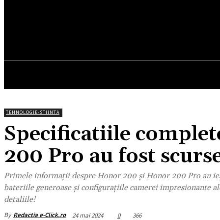
18.4
C
München
duminică, august 9, 2026
HOM
TEHNOLOGIE-STIINTA
Specificatiile comple
200 Pro au fost scurse
Primele informații despre Honor 200 și Honor 200 Pro au ieșit
bateriile generoase și configurațiile camerei impresionante al
detaliile!
By
Redactia e-Click.ro
24 mai 2024
0
366