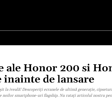
E
STIRI
TEHNOLOGIE-STIINTA
CURIOZITATI
te ale Honor 200 si Ho
 inainte de lansare
 la iveală! Descoperiți ecranele de ultimă generație, cipseturi
e noilor smartphone-uri flagship. Nu ratați articolul nostru pe