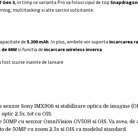
7 Gen 3
, in timp ce varianta Pro va folosi cipul de top
Snapdragon 
ing, multitasking si alte sarcini solicitante.
 capacitate de
5.200 mAh
. In plus, ambele vor suporta
incarcarea ra
s de 66W
si functia de
incarcare wireless inversa
.
senzor Sony IMX906 si stabilizare optica de imagine (OIS
ptic 2.5x, tot cu OIS.
de 50MP cu senzor OmniVision OV50H si OIS. Va avea, de
foto de 50MP cu zoom 2.5x si OIS ca modelul standard.