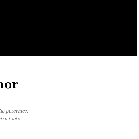
OPINII
nor
le puternice,
ntru toate