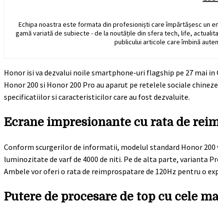
Echipa noastra este formata din profesioniști care împărtășesc un e
gamă variată de subiecte - de la noutățile din sfera tech, life, actualit
publicului articole care îmbină auten
Honor isi va dezvalui noile smartphone-uri flagship pe 27 mai in C
Honor 200 si Honor 200 Pro au aparut pe retelele sociale chineze
specificatiilor si caracteristicilor care au fost dezvaluite.
Ecrane impresionante cu rata de rei
Conform scurgerilor de informatii, modelul standard Honor 200 va f
luminozitate de varf de 4000 de niti. Pe de alta parte, varianta Pro
Ambele vor oferi o rata de reimprospatare de 120Hz pentru o expe
Putere de procesare de top cu cele m