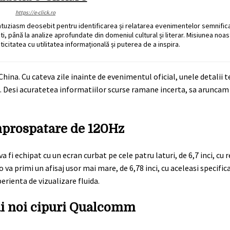
https://e-click.ro
ntuziasm deosebit pentru identificarea și relatarea evenimentelor semnific
ati, până la analize aprofundate din domeniul cultural și literar. Misiunea noa
ticitatea cu utilitatea informațională și puterea de a inspira.
hina. Cu cateva zile inainte de evenimentul oficial, unele detalii 
. Desi acuratetea informatiilor scurse ramane incerta, sa aruncam 
mprospatare de 120Hz
i echipat cu un ecran curbat pe cele patru laturi, de 6,7 inci, cu r
 va primi un afisaj usor mai mare, de 6,78 inci, cu aceleasi specifica
rienta de vizualizare fluida.
ai noi cipuri Qualcomm