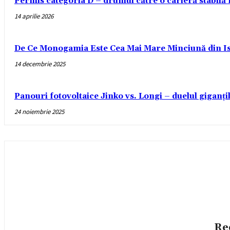
Permis categoria D – drumul către o carieră stabilă
14 aprilie 2026
De Ce Monogamia Este Cea Mai Mare Minciună din Is
14 decembrie 2025
Panouri fotovoltaice Jinko vs. Longi – duelul giganți
24 noiembrie 2025
Re