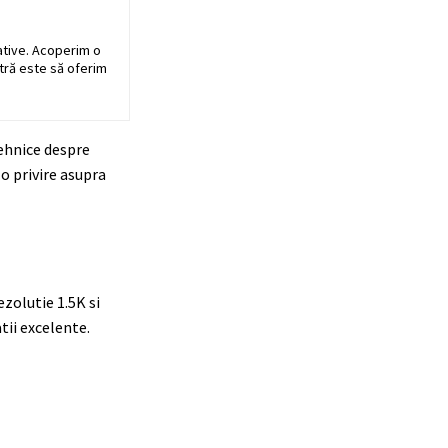
ative. Acoperim o
stră este să oferim
tehnice despre
o privire asupra
ezolutie 1.5K si
tii excelente.