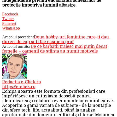
independente privind eficacitatea ochelarilor de
protectie impotriva luminii albastre.
Facebook
Twitter
Pinterest
WhatsApp
Articolul precedent
Doua hobby-uri feminine care-ti dau
dureri de cap si-ti fac casnicia praf
Articolul următor
De ce barbatii traiesc mai putin decat
femeile – oamenii de stiinta au numit motivele
Redactia e-Click.ro
https://e-click.ro
Echipa noastra este formata din profesioniști care
împărtășesc un entuziasm deosebit pentru
identificarea și relatarea evenimentelor semnificative.
Acoperim o gamă variată de subiecte - de la noutățile
din sfera tech, life, actualitati, până la analize
aprofundate din domeniul cultural și literar. Misiunea