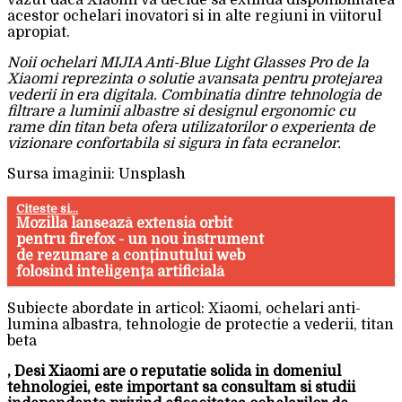
vazut daca Xiaomi va decide sa extinda disponibilitatea
acestor ochelari inovatori si in alte regiuni in viitorul
apropiat.
Noii ochelari MIJIA Anti-Blue Light Glasses Pro de la
Xiaomi reprezinta o solutie avansata pentru protejarea
vederii in era digitala. Combinatia dintre tehnologia de
filtrare a luminii albastre si designul ergonomic cu
rame din titan beta ofera utilizatorilor o experienta de
vizionare confortabila si sigura in fata ecranelor.
Sursa imaginii: Unsplash
Citeste si...
Mozilla lansează extensia orbit
pentru firefox - un nou instrument
de rezumare a conținutului web
folosind inteligența artificială
Subiecte abordate in articol: Xiaomi, ochelari anti-
lumina albastra, tehnologie de protectie a vederii, titan
beta
, Desi Xiaomi are o reputatie solida in domeniul
tehnologiei, este important sa consultam si studii