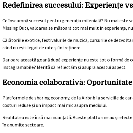
Redefinirea succesului: Experiențe vs
Ce înseamnă succesul pentru generația milenială? Nu mai este vor
Missing Out), valoarea se măsoară tot mai mult în experiențe, nu
Călătoriile exotice, festivalurile de muzică, cursurile de dezvolta
când nu ești legat de rate și întreținere.
Dar oare această goană după experiențe nu este tot o formă de
instagramabile? Merită să reflectăm și asupra acestui aspect.
Economia colaborativă: Oportunitate
Platformele de sharing economy, de la Airbnb la serviciile de car-s
costuri reduse și un impact mai mic asupra mediului.
Realitatea este însă mai nuanțată. Aceste platforme au și efecte n
în anumite sectoare.