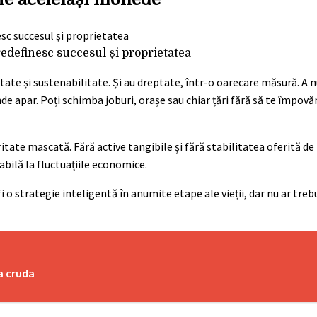
redefinesc succesul și proprietatea
litate și sustenabilitate. Și au dreptate, într-o oarecare măsură. A n
e apar. Poți schimba joburi, orașe sau chiar țări fără să te împovăr
ritate mascată. Fără active tangibile și fără stabilitatea oferită de
rabilă la fluctuațiile economice.
fi o strategie inteligentă în anumite etape ale vieții, dar nu ar treb
ea cruda