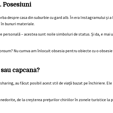
. Posesiuni
ba despre casa din suburbie cu gard alb. În era Instagramului și 
 în bunuri materiale.
re personală – acestea sunt noile simboluri de status. Și da, e mai u
 consum? Nu cumva am înlocuit obsesia pentru obiecte cu o obses
 sau capcană?
haring, au făcut posibil acest stil de viață bazat pe închiriere. Ele
edorite, de la creșterea prețurilor chiriilor în zonele turistice la