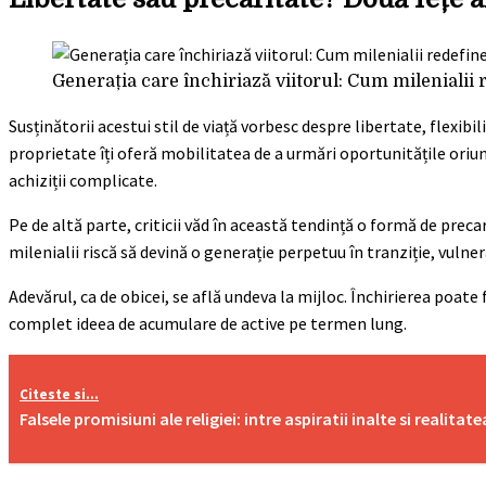
Generația care închiriază viitorul: Cum milenialii 
Susținătorii acestui stil de viață vorbesc despre libertate, flexibi
proprietate îți oferă mobilitatea de a urmări oportunitățile oriund
achiziții complicate.
Pe de altă parte, criticii văd în această tendință o formă de preca
milenialii riscă să devină o generație perpetuu în tranziție, vulne
Adevărul, ca de obicei, se află undeva la mijloc. Închirierea poate 
complet ideea de acumulare de active pe termen lung.
Citeste si...
Falsele promisiuni ale religiei: intre aspiratii inalte si realitat