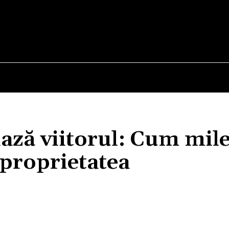
E
STIRI
TEHNOLOGIE-STIINTA
CURIOZITATI
ază viitorul: Cum mile
 proprietatea
Acțiune