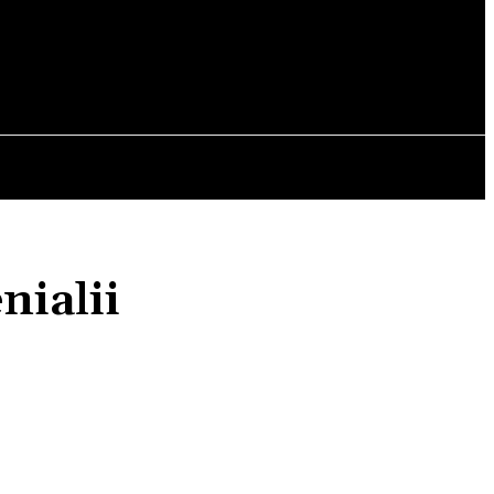
OPINII
nialii