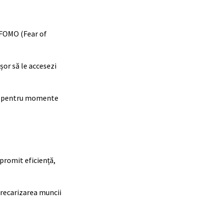
a FOMO (Fear of
șor să le accesezi
ie pentru momente
 promit eficiență,
 precarizarea muncii