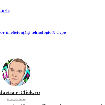
torie
lor în eficiență și tehnologie N-Type
dactia e-Click.ro
https://e-click.ro