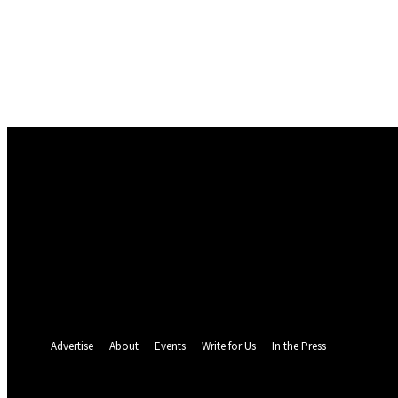
Conectare
Bine ați venit! Autentificați-vă in contul dvs
numele dvs de utilizator
parola dvs
Ați uitat parola? obține ajutor
Politica de Confidentialitate
Recuperare parola
Recuperați-vă parola
adresa dvs de email
O parola va fi trimisă pe adresa dvs de email.
Advertise
About
Events
Write for Us
In the Press