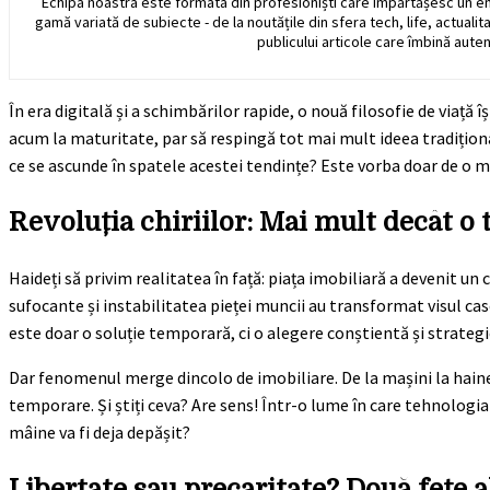
Echipa noastra este formata din profesioniști care împărtășesc un e
gamă variată de subiecte - de la noutățile din sfera tech, life, actualit
publicului articole care îmbină auten
În era digitală și a schimbărilor rapide, o nouă filosofie de viață își 
acum la maturitate, par să respingă tot mai mult ideea tradițional
ce se ascunde în spatele acestei tendințe? Este vorba doar de o m
Revoluția chiriilor: Mai mult decât o
Haideți să privim realitatea în față: piața imobiliară a devenit un
sufocante și instabilitatea pieței muncii au transformat visul cas
este doar o soluție temporară, ci o alegere conștientă și strategi
Dar fenomenul merge dincolo de imobiliare. De la mașini la haine 
temporare. Și știți ceva? Are sens! Într-o lume în care tehnologia
mâine va fi deja depășit?
Libertate sau precaritate? Două fețe 