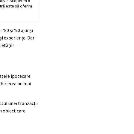
ative. Acoperim o
stră este să oferim
r ’80 și ’90 ajunși
și experiențe. Dar
ietății?
ratele ipotecare
chirierea nu mai
tul unei tranzacții
n obiect care