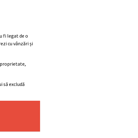
u fi legat de o
ezi cu vânzări și
 proprietate,
ui să excludă