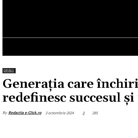
29.3
C
München
sâmbătă, august 8, 2026
HOM
OPINII
Generația care închiri
redefinesc succesul și
By
Redactia e-Click.ro
3 octombrie 2024
0
285