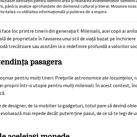
ntuziasm deosebit pentru identificarea și relatarea evenimentelor semnific
ati, până la analize aprofundate din domeniul cultural și literar. Misiunea noa
ticitatea cu utilitatea informațională și puterea de a inspira.
face loc printre tinerii din generația Y. Milenialii, acei copii ai anilo
ă de proprietate în favoarea unui stil de viață bazat pe închiriere 
odă trecătoare sau asistăm la o redefinire profundă a valorilor soc
 tendință pasageră
 coșmar pentru mulți tineri. Prețurile astronomice ale locuințelor, 
ei proprii într-o utopie pentru mulți mileniali. În acest context, în
că.
de designer, de la mobilier la gadgeturi, totul pare să devină obiec
 evoluează mai repede decât putem ține pasul, de ce să te legi de u
ale aceleiași monede