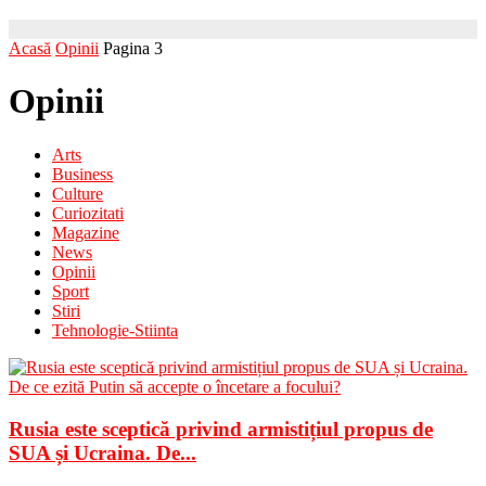
Acasă
Opinii
Pagina 3
Opinii
Arts
Business
Culture
Curiozitati
Magazine
News
Opinii
Sport
Stiri
Tehnologie-Stiinta
Rusia este sceptică privind armistițiul propus de
SUA și Ucraina. De...