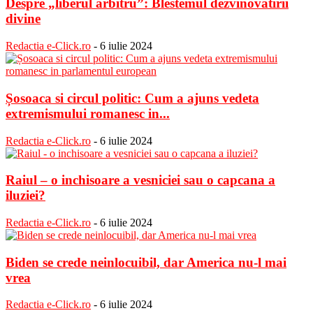
Despre „liberul arbitru”: Blestemul dezvinovatirii
divine
Redactia e-Click.ro
-
6 iulie 2024
Șosoaca si circul politic: Cum a ajuns vedeta
extremismului romanesc in...
Redactia e-Click.ro
-
6 iulie 2024
Raiul – o inchisoare a vesniciei sau o capcana a
iluziei?
Redactia e-Click.ro
-
6 iulie 2024
Biden se crede neinlocuibil, dar America nu-l mai
vrea
Redactia e-Click.ro
-
6 iulie 2024