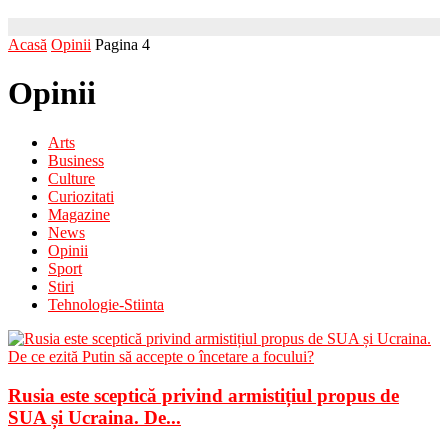
Acasă
Opinii
Pagina 4
Opinii
Arts
Business
Culture
Curiozitati
Magazine
News
Opinii
Sport
Stiri
Tehnologie-Stiinta
Rusia este sceptică privind armistițiul propus de
SUA și Ucraina. De...