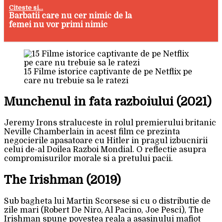
Citeste si...
Barbatii care nu cer nimic de la
femei nu vor primi nimic
15 Filme istorice captivante de pe Netflix pe
care nu trebuie sa le ratezi
Munchenul in fata razboiului (2021)
Jeremy Irons straluceste in rolul premierului britanic
Neville Chamberlain in acest film ce prezinta
negocierile apasatoare cu Hitler in pragul izbucnirii
celui de-al Doilea Razboi Mondial. O reflectie asupra
compromisurilor morale si a pretului pacii.
The Irishman (2019)
Sub bagheta lui Martin Scorsese si cu o distributie de
zile mari (Robert De Niro, Al Pacino, Joe Pesci), The
Irishman spune povestea reala a asasinului mafiot