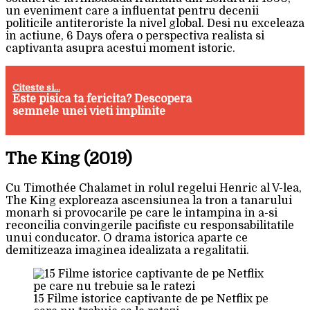
un eveniment care a influentat pentru decenii
politicile antiteroriste la nivel global. Desi nu exceleaza
in actiune, 6 Days ofera o perspectiva realista si
captivanta asupra acestui moment istoric.
Citeste si...
Este pisica ta fericita? Descopera
semnele unei vieti implinite
The King (2019)
Cu Timothée Chalamet in rolul regelui Henric al V-lea,
The King exploreaza ascensiunea la tron a tanarului
monarh si provocarile pe care le intampina in a-si
reconcilia convingerile pacifiste cu responsabilitatile
unui conducator. O drama istorica aparte ce
demitizeaza imaginea idealizata a regalitatii.
15 Filme istorice captivante de pe Netflix pe