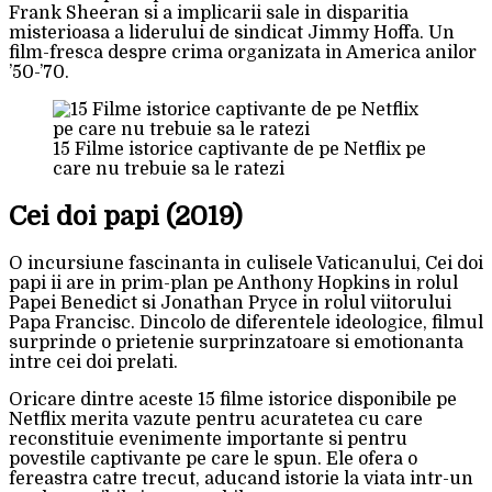
Frank Sheeran si a implicarii sale in disparitia
misterioasa a liderului de sindicat Jimmy Hoffa. Un
film-fresca despre crima organizata in America anilor
’50-’70.
15 Filme istorice captivante de pe Netflix pe
care nu trebuie sa le ratezi
Cei doi papi (2019)
O incursiune fascinanta in culisele Vaticanului, Cei doi
papi ii are in prim-plan pe Anthony Hopkins in rolul
Papei Benedict si Jonathan Pryce in rolul viitorului
Papa Francisc. Dincolo de diferentele ideologice, filmul
surprinde o prietenie surprinzatoare si emotionanta
intre cei doi prelati.
Oricare dintre aceste 15 filme istorice disponibile pe
Netflix merita vazute pentru acuratetea cu care
reconstituie evenimente importante si pentru
povestile captivante pe care le spun. Ele ofera o
fereastra catre trecut, aducand istorie la viata intr-un