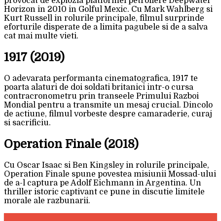
provocat de explozia platformei petroliere Deepwater
Horizon in 2010 in Golful Mexic. Cu Mark Wahlberg si
Kurt Russell in rolurile principale, filmul surprinde
eforturile disperate de a limita pagubele si de a salva
cat mai multe vieti.
1917 (2019)
O adevarata performanta cinematografica, 1917 te
poarta alaturi de doi soldati britanici intr-o cursa
contracronometru prin transeele Primului Razboi
Mondial pentru a transmite un mesaj crucial. Dincolo
de actiune, filmul vorbeste despre camaraderie, curaj
si sacrificiu.
Operation Finale (2018)
Cu Oscar Isaac si Ben Kingsley in rolurile principale,
Operation Finale spune povestea misiunii Mossad-ului
de a-l captura pe Adolf Eichmann in Argentina. Un
thriller istoric captivant ce pune in discutie limitele
morale ale razbunarii.