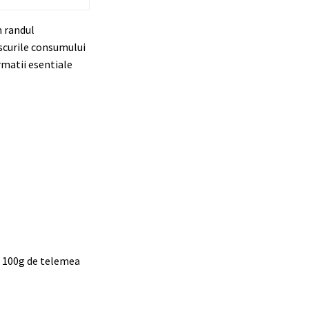
n randul
iscurile consumului
rmatii esentiale
a 100g de telemea