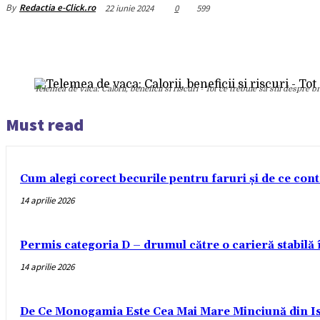
By
Redactia e-Click.ro
22 iunie 2024
0
599
Telemea de vaca: Calorii, beneficii si riscuri - Tot ce trebuie sa stii despre
Must read
Cum alegi corect becurile pentru faruri și de ce con
14 aprilie 2026
Permis categoria D – drumul către o carieră stabilă
14 aprilie 2026
De Ce Monogamia Este Cea Mai Mare Minciună din Is