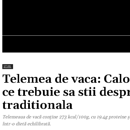
19.3
C
München
vineri, august 7, 2026
HOM
STIRI
Telemea de vaca: Calori
ce trebuie sa stii de
traditionala
Telemeaua de vacă conține 273 kcal/100g, cu 19.4g proteine și
într-o dietă echilibrată.