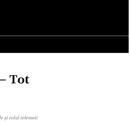
OPINII
 – Tot
e și rolul telemeii