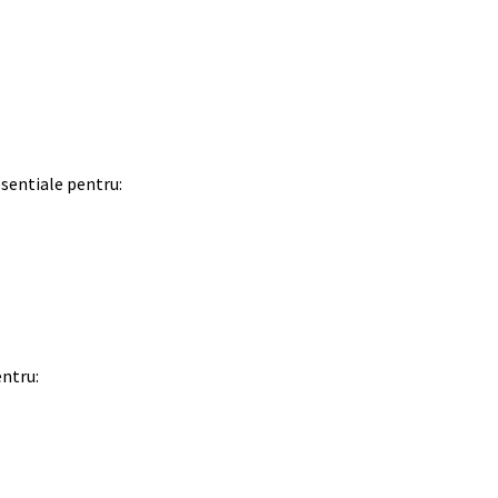
esentiale pentru:
entru: