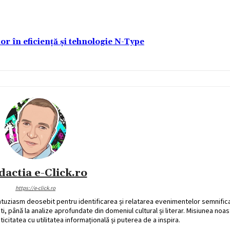
lor în eficiență și tehnologie N-Type
dactia e-Click.ro
https://e-click.ro
ntuziasm deosebit pentru identificarea și relatarea evenimentelor semnific
ati, până la analize aprofundate din domeniul cultural și literar. Misiunea noa
ticitatea cu utilitatea informațională și puterea de a inspira.