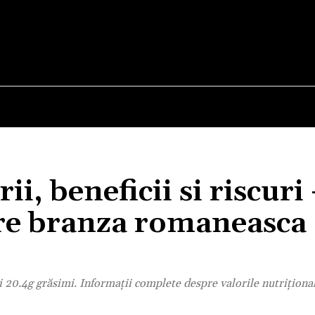
E
STIRI
TEHNOLOGIE-STIINTA
CURIOZITATI
i, beneficii si riscuri
spre branza romaneasca
 20.4g grăsimi. Informații complete despre valorile nutrițional