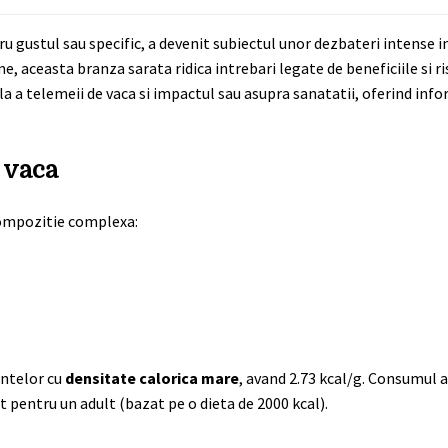
 gustul sau specific, a devenit subiectul unor dezbateri intense i
me, aceasta branza sarata ridica intrebari legate de beneficiile si r
a a telemeii de vaca si impactul sau asupra sanatatii, oferind info
 vaca
compozitie complexa:
entelor cu
densitate calorica mare
, avand 2.73 kcal/g. Consumul 
 pentru un adult (bazat pe o dieta de 2000 kcal).