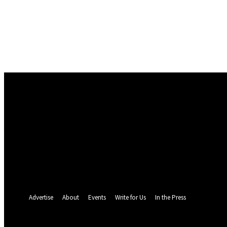
Conectare
Bine ați venit! Autentificați-vă in contul dvs
numele dvs de utilizator
parola dvs
Ați uitat parola? obține ajutor
Politica de Confidentialitate
Recuperare parola
Recuperați-vă parola
adresa dvs de email
O parola va fi trimisă pe adresa dvs de email.
Advertise
About
Events
Write for Us
In the Press