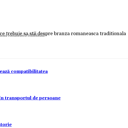
Acțiune
 branza romaneasca traditionala
tează compatibilitatea
 în transportul de persoane
torie