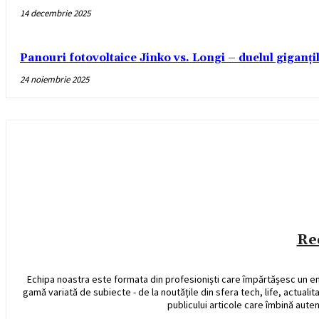
14 decembrie 2025
Panouri fotovoltaice Jinko vs. Longi – duelul giganți
24 noiembrie 2025
Re
Echipa noastra este formata din profesioniști care împărtășesc un e
gamă variată de subiecte - de la noutățile din sfera tech, life, actualit
publicului articole care îmbină auten