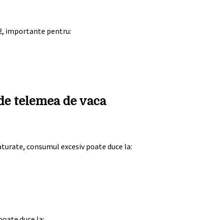
2, importante pentru:
de telemea de vaca
saturate, consumul excesiv poate duce la:
poate duce la: