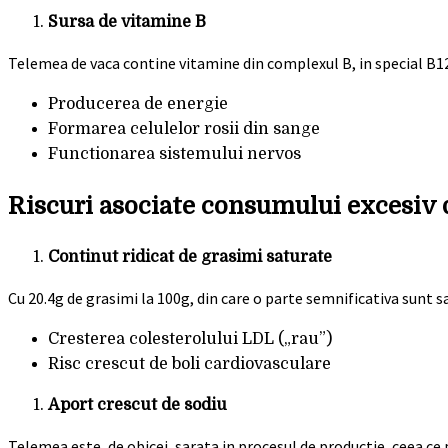
Sursa de vitamine B
Telemea de vaca contine vitamine din complexul B, in special B1
Producerea de energie
Formarea celulelor rosii din sange
Functionarea sistemului nervos
Riscuri asociate consumului excesiv 
Continut ridicat de grasimi saturate
Cu 20.4g de grasimi la 100g, din care o parte semnificativa sunt 
Cresterea colesterolului LDL („rau”)
Risc crescut de boli cardiovasculare
Aport crescut de sodiu
Telemea este, de obicei, sarata in procesul de productie, ceea ce 