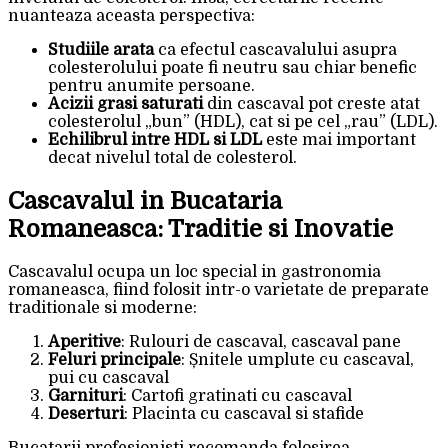
nuanteaza aceasta perspectiva:
Studiile arata
ca efectul cascavalului asupra
colesterolului poate fi neutru sau chiar benefic
pentru anumite persoane.
Acizii grasi saturati
din cascaval pot creste atat
colesterolul „bun” (HDL), cat si pe cel „rau” (LDL).
Echilibrul intre HDL si LDL
este mai important
decat nivelul total de colesterol.
Cascavalul in Bucataria
Romaneasca: Traditie si Inovatie
Cascavalul ocupa un loc special in gastronomia
romaneasca, fiind folosit intr-o varietate de preparate
traditionale si moderne:
Aperitive
: Rulouri de cascaval, cascaval pane
Feluri principale
: Șnitele umplute cu cascaval,
pui cu cascaval
Garnituri
: Cartofi gratinati cu cascaval
Deserturi
: Placinta cu cascaval si stafide