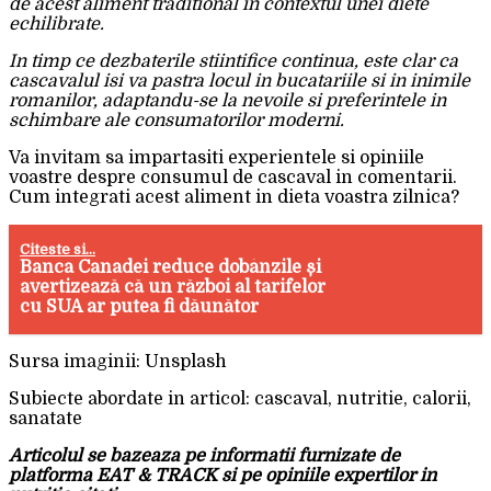
de acest aliment traditional in contextul unei diete
echilibrate.
In timp ce dezbaterile stiintifice continua, este clar ca
cascavalul isi va pastra locul in bucatariile si in inimile
romanilor, adaptandu-se la nevoile si preferintele in
schimbare ale consumatorilor moderni.
Va invitam sa impartasiti experientele si opiniile
voastre despre consumul de cascaval in comentarii.
Cum integrati acest aliment in dieta voastra zilnica?
Citeste si...
Banca Canadei reduce dobânzile și
avertizează că un război al tarifelor
cu SUA ar putea fi dăunător
Sursa imaginii: Unsplash
Subiecte abordate in articol: cascaval, nutritie, calorii,
sanatate
Articolul se bazeaza pe informatii furnizate de
platforma EAT & TRACK si pe opiniile expertilor in