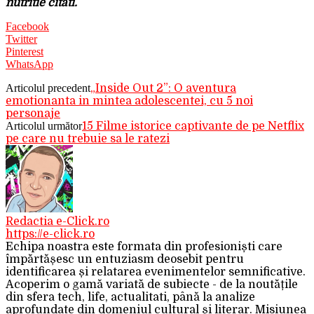
nutritie citati.
Facebook
Twitter
Pinterest
WhatsApp
Articolul precedent
„Inside Out 2”: O aventura
emotionanta in mintea adolescentei, cu 5 noi
personaje
Articolul următor
15 Filme istorice captivante de pe Netflix
pe care nu trebuie sa le ratezi
Redactia e-Click.ro
https://e-click.ro
Echipa noastra este formata din profesioniști care
împărtășesc un entuziasm deosebit pentru
identificarea și relatarea evenimentelor semnificative.
Acoperim o gamă variată de subiecte - de la noutățile
din sfera tech, life, actualitati, până la analize
aprofundate din domeniul cultural și literar. Misiunea