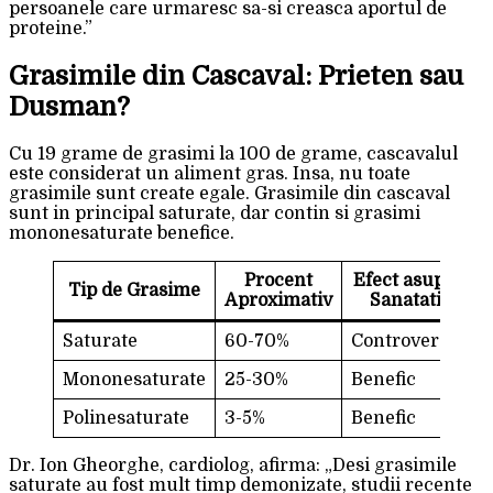
persoanele care urmaresc sa-si creasca aportul de
proteine.”
Grasimile din Cascaval: Prieten sau
Dusman?
Cu 19 grame de grasimi la 100 de grame, cascavalul
este considerat un aliment gras. Insa, nu toate
grasimile sunt create egale. Grasimile din cascaval
sunt in principal saturate, dar contin si grasimi
mononesaturate benefice.
Procent
Efect asupra
Tip de Grasime
Aproximativ
Sanatatii
Saturate
60-70%
Controversat
Mononesaturate
25-30%
Benefic
Polinesaturate
3-5%
Benefic
Dr. Ion Gheorghe, cardiolog, afirma: „Desi grasimile
saturate au fost mult timp demonizate, studii recente