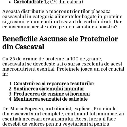
Carbohidrati
: 1g (1% din calorii)
Aceasta distributie a macronutrientilor plaseaza
cascavalul in categoria alimentelor bogate in proteine
si grasimi, cu un continut scazut de carbohidrati. Dar
ce inseamna aceste cifre pentru sanatatea noastra?
Beneficiile Ascunse ale Proteinelor
din Cascaval
Cu 25 de grame de proteine la 100 de grame,
cascavalul se dovedeste a fi o sursa excelenta de acest
macronutrient esential. Proteinele joaca un rol crucial
in:
Construirea si repararea tesuturilor
Sustinerea sistemului imunitar
Producerea de enzime si hormoni
Mentinerea senzatiei de satietate
Dr. Maria Popescu, nutritionist, explica: „Proteinele
din cascaval sunt complete, continand toti aminoacizii
esentiali necesari organismului. Acest lucru il face
deosebit de valoros pentru vegetarieni si pentru