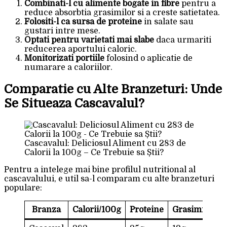
Combinati-l cu alimente bogate in fibre
pentru a
reduce absorbtia grasimilor si a creste satietatea.
Folositi-l ca sursa de proteine
in salate sau
gustari intre mese.
Optati pentru varietati mai slabe
daca urmariti
reducerea aportului caloric.
Monitorizati portiile
folosind o aplicatie de
numarare a caloriilor.
Comparatie cu Alte Branzeturi: Unde
Se Situeaza Cascavalul?
Cascavalul: Deliciosul Aliment cu 283 de
Calorii la 100g – Ce Trebuie sa Știi?
Pentru a intelege mai bine profilul nutritional al
cascavalului, e util sa-l comparam cu alte branzeturi
populare:
Branza
Calorii/100g
Proteine
Grasimi
Car