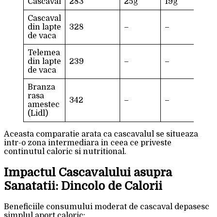
Cascaval
283
25g
19g
1g
Cascaval
din lapte
328
–
–
–
de vaca
Telemea
din lapte
239
–
–
–
de vaca
Branza
rasa
342
–
–
–
amestec
(Lidl)
Aceasta comparatie arata ca cascavalul se situeaza
intr-o zona intermediara in ceea ce priveste
continutul caloric si nutritional.
Impactul Cascavalului asupra
Sanatatii: Dincolo de Calorii
Beneficiile consumului moderat de cascaval depasesc
simplul aport caloric: