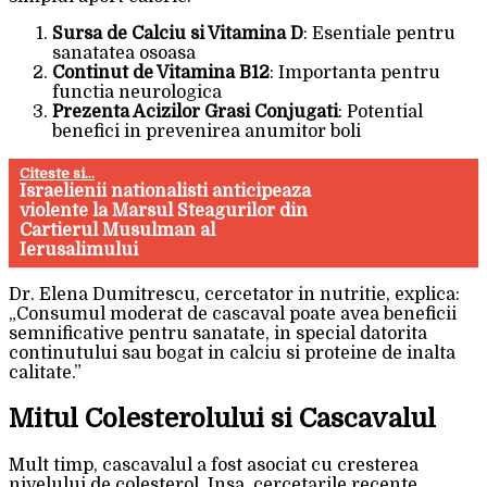
Sursa de Calciu si Vitamina D
: Esentiale pentru
sanatatea osoasa
Continut de Vitamina B12
: Importanta pentru
functia neurologica
Prezenta Acizilor Grasi Conjugati
: Potential
benefici in prevenirea anumitor boli
Citeste si...
Israelienii nationalisti anticipeaza
violente la Marsul Steagurilor din
Cartierul Musulman al
Ierusalimului
Dr. Elena Dumitrescu, cercetator in nutritie, explica:
„Consumul moderat de cascaval poate avea beneficii
semnificative pentru sanatate, in special datorita
continutului sau bogat in calciu si proteine de inalta
calitate.”
Mitul Colesterolului si Cascavalul
Mult timp, cascavalul a fost asociat cu cresterea
nivelului de colesterol. Insa, cercetarile recente