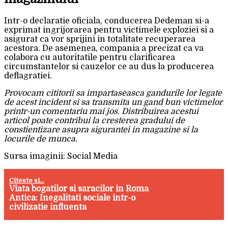
Intr-o declaratie oficiala, conducerea Dedeman si-a
exprimat ingrijorarea pentru victimele exploziei si a
asigurat ca vor sprijini in totalitate recuperarea
acestora. De asemenea, compania a precizat ca va
colabora cu autoritatile pentru clarificarea
circumstantelor si cauzelor ce au dus la producerea
deflagratiei.
Provocam cititorii sa impartaseasca gandurile lor legate
de acest incident si sa transmita un gand bun victimelor
printr-un comentariu mai jos. Distribuirea acestui
articol poate contribui la cresterea gradului de
constientizare asupra sigurantei in magazine si la
locurile de munca.
Sursa imaginii: Social Media
Citeste si...
Viata bogatilor si saracilor in Roma
Antica: Inegalitati sociale intr-o
civilizatie influenta