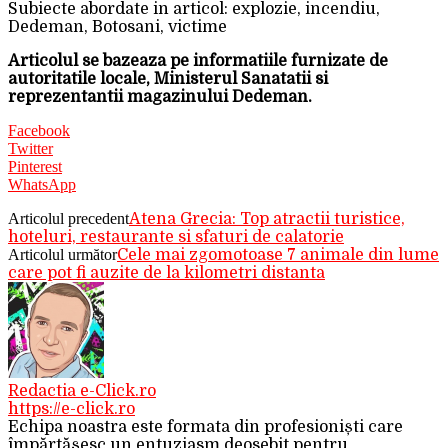
Subiecte abordate in articol: explozie, incendiu,
Dedeman, Botosani, victime
Articolul se bazeaza pe informatiile furnizate de
autoritatile locale, Ministerul Sanatatii si
reprezentantii magazinului Dedeman.
Facebook
Twitter
Pinterest
WhatsApp
Articolul precedent
Atena Grecia: Top atractii turistice,
hoteluri, restaurante si sfaturi de calatorie
Articolul următor
Cele mai zgomotoase 7 animale din lume
care pot fi auzite de la kilometri distanta
Redactia e-Click.ro
https://e-click.ro
Echipa noastra este formata din profesioniști care
împărtășesc un entuziasm deosebit pentru