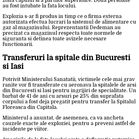
zona capului si a partilor superioare. Doua persoane
au fost intubate la fata locului.
Explozia s-ar fi produs in timp ce o firma externa
autorizata efectua lucrari la sistemul de alimentare cu
gaz al magazinului. Reprezentantii Dedeman au
precizat ca magazinul respecta toate normele de
siguranta si detinea toate avizele necesare
functionarii.
Transferuri la spitale din Bucuresti
si Iasi
Potrivit Ministerului Sanatatii, victimele cele mai grav
ranite vor fi transferate cu aeronava la spitalele de arsi
din Bucuresti si Iasi pentru ingrijiri de specialitate. Un
barbat de 41 de ani cu arsuri pe 25% din suprafata
corpului a fost deja pregatit pentru transfer la Spitalul
Floreasca din Capitala.
Ministerul a anuntat, de asemenea, ca va ancheta
cauzele exacte ale exploziei, pentru a preveni astfel de
incidente pe viitor.