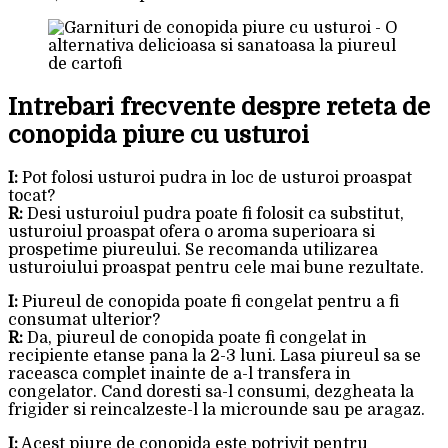
Intrebari frecvente despre reteta de
conopida piure cu usturoi
I:
Pot folosi usturoi pudra in loc de usturoi proaspat
tocat?
R:
Desi usturoiul pudra poate fi folosit ca substitut,
usturoiul proaspat ofera o aroma superioara si
prospetime piureului. Se recomanda utilizarea
usturoiului proaspat pentru cele mai bune rezultate.
I:
Piureul de conopida poate fi congelat pentru a fi
consumat ulterior?
R:
Da, piureul de conopida poate fi congelat in
recipiente etanse pana la 2-3 luni. Lasa piureul sa se
raceasca complet inainte de a-l transfera in
congelator. Cand doresti sa-l consumi, dezgheata la
frigider si reincalzeste-l la microunde sau pe aragaz.
I:
Acest piure de conopida este potrivit pentru