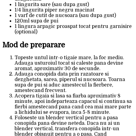
1 lingurita sare (sau dupa gust)
1/4 lingurita piper negru macinat
1 varf de cutit de nucsoara (sau dupa gust)
120ml supa de pui
1 lingura arpagic proaspat tocat pentru garnisire
(optional)
Mod de preparare
Topeste untul intr-o tigaie mare, la foc mediu.
Adauga usturoiul tocat si caleste pana devine
aromat, aproximativ 30 de secunde.
Adauga conopida data prin razatoare si
dezghetata, sarea, piperul si nucsoara. Toarna
supa de pui si aduc amestecul la fierbere,
amestecand frecvent.
Acopera tigaia si lasa sa fiarba aproximativ 8
minute, apoi indeparteaza capacul si continua sa
fierbi amestecand pana cand cea mai mare parte
a lichidului se evapora, inca 5-8 minute.
Foloseste un blender vertical pentru a pasa
conopida pana devine neteda. Daca nu ai un
blender vertical, transfera conopida intr-un
blender obisnuit pentru a o pasa. Cand