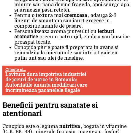
minute sau pana devine frageda, apoi scurge apa
si urmeaza pasii retetei.
Pentru o textura mai
cremoasa
, adauga 2-3
linguri de smantana sau iaurt grecesc in
compozitie inainte de pasare.
Personalizeaza aroma piureului cu
ierburi
aromatice
precum patrunjel, cimbru sau busuioc
proaspat tocate.
Conopida piure poate fi preparata in avans si
reincalzita la microunde sau intr-o tigaie cu
putin unt sau ulei de masline.
Citeste si...
Lovitura dura impotriva industriei
de jocuri de noroc in Romania:
Autoritatile anunta modificari care
incrimineaza pacanelele ilegale
Beneficii pentru sanatate si
atentionari
Conopida este o leguma
nutritiva
, bogata in vitamine
(C, K, B6, B9), minerale (potasiu, magneziu, fosfor),