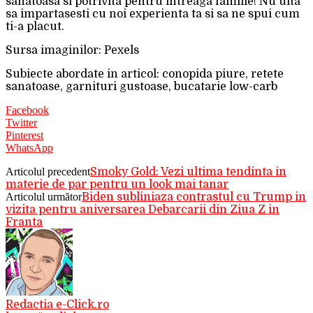
sanatoasa si potrivita pentru intreaga familie! Nu uita
sa impartasesti cu noi experienta ta si sa ne spui cum
ti-a placut.
Sursa imaginilor: Pexels
Subiecte abordate in articol: conopida piure, retete
sanatoase, garnituri gustoase, bucatarie low-carb
Facebook
Twitter
Pinterest
WhatsApp
Articolul precedent
Smoky Gold: Vezi ultima tendinta in
materie de par pentru un look mai tanar
Articolul următor
Biden subliniaza contrastul cu Trump in
vizita pentru aniversarea Debarcarii din Ziua Z in
Franta
Redactia e-Click.ro