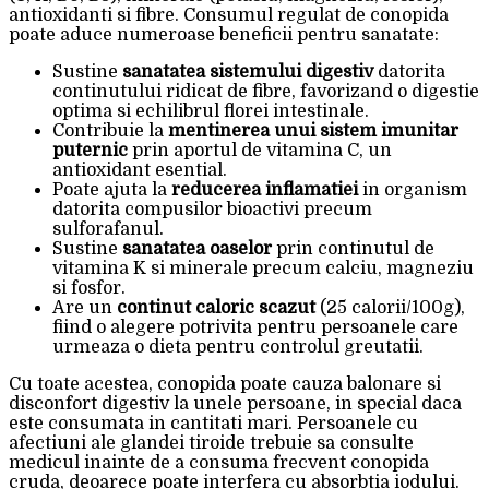
antioxidanti si fibre. Consumul regulat de conopida
poate aduce numeroase beneficii pentru sanatate:
Sustine
sanatatea sistemului digestiv
datorita
continutului ridicat de fibre, favorizand o digestie
optima si echilibrul florei intestinale.
Contribuie la
mentinerea unui sistem imunitar
puternic
prin aportul de vitamina C, un
antioxidant esential.
Poate ajuta la
reducerea inflamatiei
in organism
datorita compusilor bioactivi precum
sulforafanul.
Sustine
sanatatea oaselor
prin continutul de
vitamina K si minerale precum calciu, magneziu
si fosfor.
Are un
continut caloric scazut
(25 calorii/100g),
fiind o alegere potrivita pentru persoanele care
urmeaza o dieta pentru controlul greutatii.
Cu toate acestea, conopida poate cauza balonare si
disconfort digestiv la unele persoane, in special daca
este consumata in cantitati mari. Persoanele cu
afectiuni ale glandei tiroide trebuie sa consulte
medicul inainte de a consuma frecvent conopida
cruda, deoarece poate interfera cu absorbtia iodului.