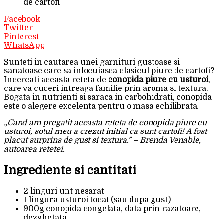
de cartofi
Facebook
Twitter
Pinterest
WhatsApp
Sunteti in cautarea unei garnituri gustoase si
sanatoase care sa inlocuiasca clasicul piure de cartofi?
Incercati aceasta reteta de
conopida piure cu usturoi
,
care va cuceri intreaga familie prin aroma si textura.
Bogata in nutrienti si saraca in carbohidrati, conopida
este o alegere excelenta pentru o masa echilibrata.
„Cand am pregatit aceasta reteta de conopida piure cu
usturoi, sotul meu a crezut initial ca sunt cartofi! A fost
placut surprins de gust si textura.” – Brenda Venable,
autoarea retetei.
Ingrediente si cantitati
2 linguri unt nesarat
1 lingura usturoi tocat (sau dupa gust)
900g conopida congelata, data prin razatoare,
dezghetata