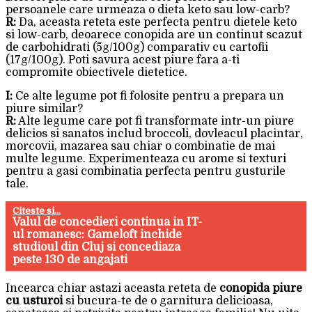
persoanele care urmeaza o dieta keto sau low-carb?
R:
Da, aceasta reteta este perfecta pentru dietele keto
si low-carb, deoarece conopida are un continut scazut
de carbohidrati (5g/100g) comparativ cu cartofii
(17g/100g). Poti savura acest piure fara a-ti
compromite obiectivele dietetice.
I:
Ce alte legume pot fi folosite pentru a prepara un
piure similar?
R:
Alte legume care pot fi transformate intr-un piure
delicios si sanatos includ broccoli, dovleacul placintar,
morcovii, mazarea sau chiar o combinatie de mai
multe legume. Experimenteaza cu arome si texturi
pentru a gasi combinatia perfecta pentru gusturile
tale.
Citeste si...
Valul de concedieri continua in IT-
ul romanesc: Gameloft inchide
studioul din Cluj si concediaza
peste 130 de angajati
Incearca chiar astazi aceasta reteta de
conopida piure
cu usturoi
si bucura-te de o garnitura delicioasa,