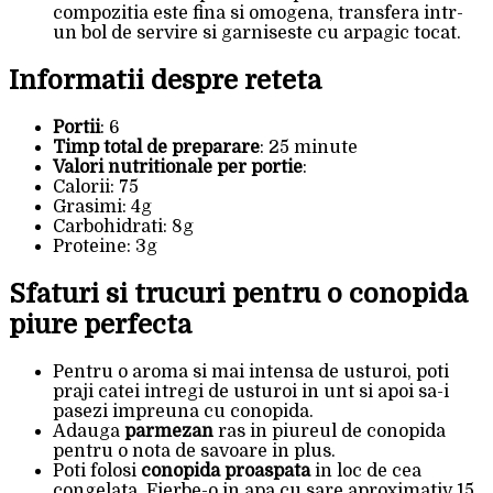
compozitia este fina si omogena, transfera intr-
un bol de servire si garniseste cu arpagic tocat.
Informatii despre reteta
Portii
: 6
Timp total de preparare
: 25 minute
Valori nutritionale per portie
:
Calorii: 75
Grasimi: 4g
Carbohidrati: 8g
Proteine: 3g
Sfaturi si trucuri pentru o conopida
piure perfecta
Pentru o aroma si mai intensa de usturoi, poti
praji catei intregi de usturoi in unt si apoi sa-i
pasezi impreuna cu conopida.
Adauga
parmezan
ras in piureul de conopida
pentru o nota de savoare in plus.
Poti folosi
conopida proaspata
in loc de cea
congelata. Fierbe-o in apa cu sare aproximativ 15