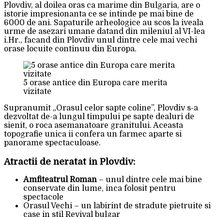
Plovdiv, al doilea oras ca marime din Bulgaria, are o
istorie impresionanta ce se intinde pe mai bine de
6000 de ani. Sapaturile arheologice au scos la iveala
urme de asezari umane datand din mileniul al VI-lea
i.Hr., facand din Plovdiv unul dintre cele mai vechi
orase locuite continuu din Europa.
5 orase antice din Europa care merita
vizitate
Supranumit „Orasul celor sapte coline”, Plovdiv s-a
dezvoltat de-a lungul timpului pe sapte dealuri de
sienit, o roca asemanatoare granitului. Aceasta
topografie unica ii confera un farmec aparte si
panorame spectaculoase.
Atractii de neratat in Plovdiv:
Amfiteatrul Roman
– unul dintre cele mai bine
conservate din lume, inca folosit pentru
spectacole
Orasul Vechi – un labirint de stradute pietruite si
case in stil Revival bulgar