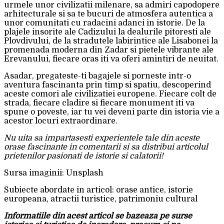
urmele unor civilizatii milenare, sa admiri capodopere
arhitecturale si sa te bucuri de atmosfera autentica a
unor comunitati cu radacini adanci in istorie. De la
plajele insorite ale Cadizului la dealurile pitoresti ale
Plovdivului, de la stradutele labirintice ale Lisabonei la
promenada moderna din Zadar si pietele vibrante ale
Erevanului, fiecare oras iti va oferi amintiri de neuitat.
Asadar, pregateste-ti bagajele si porneste intr-o
aventura fascinanta prin timp si spatiu, descoperind
aceste comori ale civilizatiei europene. Fiecare colt de
strada, fiecare cladire si fiecare monument iti va
spune o poveste, iar tu vei deveni parte din istoria vie a
acestor locuri extraordinare.
Nu uita sa impartasesti experientele tale din aceste
orase fascinante in comentarii si sa distribui articolul
prietenilor pasionati de istorie si calatorii!
Sursa imaginii: Unsplash
Subiecte abordate in articol: orase antice, istorie
europeana, atractii turistice, patrimoniu cultural
Informatiile din acest articol se bazeaza pe surse