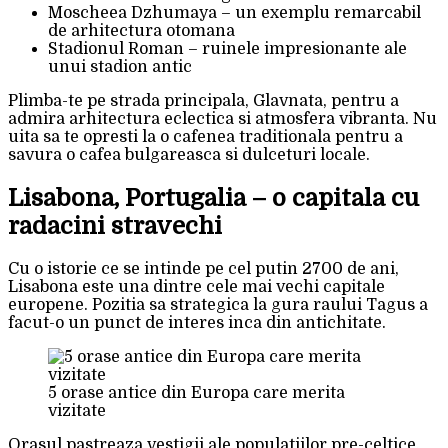
Moscheea Dzhumaya – un exemplu remarcabil
de arhitectura otomana
Stadionul Roman – ruinele impresionante ale
unui stadion antic
Plimba-te pe strada principala, Glavnata, pentru a
admira arhitectura eclectica si atmosfera vibranta. Nu
uita sa te opresti la o cafenea traditionala pentru a
savura o cafea bulgareasca si dulceturi locale.
Lisabona, Portugalia – o capitala cu
radacini stravechi
Cu o istorie ce se intinde pe cel putin 2700 de ani,
Lisabona este una dintre cele mai vechi capitale
europene. Pozitia sa strategica la gura raului Tagus a
facut-o un punct de interes inca din antichitate.
5 orase antice din Europa care merita
vizitate
Orasul pastreaza vestigii ale populatiilor pre-celtice,