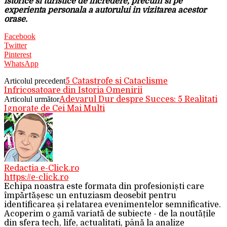
istorice si turistice de incredere, precum si pe
experienta personala a autorului in vizitarea acestor
orase.
Facebook
Twitter
Pinterest
WhatsApp
Articolul precedent
5 Catastrofe si Cataclisme
Infricosatoare din Istoria Omenirii
Articolul următor
Adevarul Dur despre Succes: 5 Realitati
Ignorate de Cei Mai Multi
Redactia e-Click.ro
https://e-click.ro
Echipa noastra este formata din profesioniști care
împărtășesc un entuziasm deosebit pentru
identificarea și relatarea evenimentelor semnificative.
Acoperim o gamă variată de subiecte - de la noutățile
din sfera tech, life, actualitati, până la analize