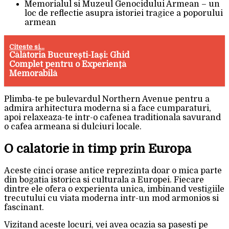
Memorialul si Muzeul Genocidului Armean – un
loc de reflectie asupra istoriei tragice a poporului
armean
Citeste si...
Călătoria București-Iași: Ghid
Complet pentru o Experiență
Memorabilă
Plimba-te pe bulevardul Northern Avenue pentru a
admira arhitectura moderna si a face cumparaturi,
apoi relaxeaza-te intr-o cafenea traditionala savurand
o cafea armeana si dulciuri locale.
O calatorie in timp prin Europa
Aceste cinci orase antice reprezinta doar o mica parte
din bogatia istorica si culturala a Europei. Fiecare
dintre ele ofera o experienta unica, imbinand vestigiile
trecutului cu viata moderna intr-un mod armonios si
fascinant.
Vizitand aceste locuri, vei avea ocazia sa pasesti pe