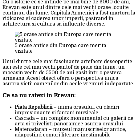
Cu o istorie ce se intinde pe mai bine de 6000 de ani,
Erevan este unul dintre cele mai vechi orase locuite
continuu din lume. Capitala Armeniei a fost martora la
ridicarea si caderea unor imperii, pastrand in
arhitectura si cultura sa influente diverse.
5 orase antice din Europa care merita
vizitate
Unul dintre cele mai fascinante artefacte descoperite
aici este cel mai vechi pantof de piele din lume, un
mocasin vechi de 5500 de ani gasit intr-o pestera
armeana. Acest obiect ofera o perspectiva unica
asupra vietii oamenilor din acele vremuri indepartate.
Ce sa nu ratezi in Erevan:
Piata Republicii
– inima orasului, cu cladiri
impresionante si fantani muzicale
Cascada – un complex monumental cu galerii de
arta si privelisti panoramice asupra orasului
Matenadaran – muzeul manuscriselor antice,
adapostind comori literare inestimabile