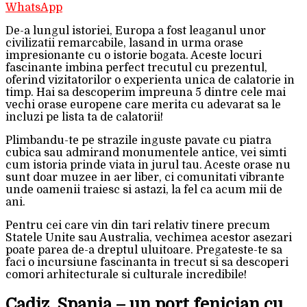
WhatsApp
De-a lungul istoriei, Europa a fost leaganul unor
civilizatii remarcabile, lasand in urma orase
impresionante cu o istorie bogata. Aceste locuri
fascinante imbina perfect trecutul cu prezentul,
oferind vizitatorilor o experienta unica de calatorie in
timp. Hai sa descoperim impreuna 5 dintre cele mai
vechi orase europene care merita cu adevarat sa le
incluzi pe lista ta de calatorii!
Plimbandu-te pe strazile inguste pavate cu piatra
cubica sau admirand monumentele antice, vei simti
cum istoria prinde viata in jurul tau. Aceste orase nu
sunt doar muzee in aer liber, ci comunitati vibrante
unde oamenii traiesc si astazi, la fel ca acum mii de
ani.
Pentru cei care vin din tari relativ tinere precum
Statele Unite sau Australia, vechimea acestor asezari
poate parea de-a dreptul uluitoare. Pregateste-te sa
faci o incursiune fascinanta in trecut si sa descoperi
comori arhitecturale si culturale incredibile!
Cadiz, Spania – un port fenician cu