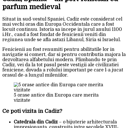
parfum medieval
Situat in sud-vestul Spaniei, Cadiz este considerat cel
mai vechi oras din Europa Occidentala care a fost
locuit continuu. Istoria sa incepe in jurul anului 1100
i.Hr., cand a fost fondat de fenicienii veniti din
regiunea unde se afla astazi Libanul, Siria si Israelul.
Fenicienii au fost renumiti pentru abilitatile lor in
navigatie si comert, dar si pentru contributia majora la
dezvoltarea alfabetului modern. Plimbandu-te prin
Cadiz, vei da la tot pasul peste vestigii ale civilizatiei
feniciene, dovada a rolului important pe care l-a jucat
orasul de-a lungul mileniilor.
5 orase antice din Europa care merita
vizitate
Ce poti vizita in Cadiz?
Catedrala din Cadiz
– o bijuterie arhitecturala
impresionanta, construita intre secolele XVIII-