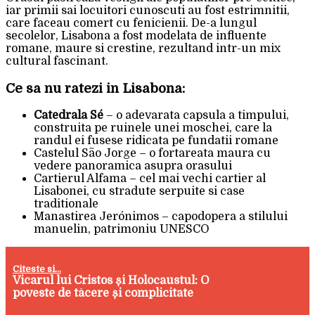
iar primii sai locuitori cunoscuti au fost estrimnitii,
care faceau comert cu fenicienii. De-a lungul
secolelor, Lisabona a fost modelata de influente
romane, maure si crestine, rezultand intr-un mix
cultural fascinant.
Ce sa nu ratezi in Lisabona:
Catedrala Sé
– o adevarata capsula a timpului,
construita pe ruinele unei moschei, care la
randul ei fusese ridicata pe fundatii romane
Castelul São Jorge – o fortareata maura cu
vedere panoramica asupra orasului
Cartierul Alfama – cel mai vechi cartier al
Lisabonei, cu stradute serpuite si case
traditionale
Manastirea Jerónimos – capodopera a stilului
manuelin, patrimoniu UNESCO
Citeste si...
Vicarul lui Cristos și Holocaustul: O
poveste de tăcere și complicitate