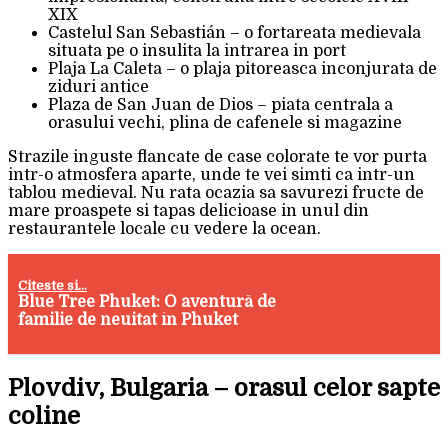
XIX
Castelul San Sebastián – o fortareata medievala
situata pe o insulita la intrarea in port
Plaja La Caleta – o plaja pitoreasca inconjurata de
ziduri antice
Plaza de San Juan de Dios – piata centrala a
orasului vechi, plina de cafenele si magazine
Strazile inguste flancate de case colorate te vor purta
intr-o atmosfera aparte, unde te vei simti ca intr-un
tablou medieval. Nu rata ocazia sa savurezi fructe de
mare proaspete si tapas delicioase in unul din
restaurantele locale cu vedere la ocean.
Citeste si...
Blue Tree Phuket: O aventură de
familie de neuitat în Phuket
Plovdiv, Bulgaria – orasul celor sapte
coline