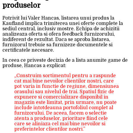
produselor
Potrivit lui Valer Hancas, listarea unui produs la
Kaufland implica trimiterea unei oferte complete la
sediul central, inclusiv mostre. Echipa de achizitii
analizeaza oferta si ofera feedback furnizorului,
indiferent de rezultat. Daca se aproba listarea,
furnizorul trebuie sa furnizeze documentele si
certificatele necesare.
In ceea ce priveste decizia de a lista anumite game de
produse, Hancas a explicat:
„Construim sortimentul pentru a raspunde
cat mai bine nevoilor clientilor nostri, care
pot varia in functie de regiune, dimensiunea
orasului sau nivelul de trai. Spatiul fizic de
expunere si comercializare disponibil in
magazin este limitat, prin urmare, nu poate
include intotdeauna portofoliul complet al
furnizorului. De aceea, facem o selectie
atenta a produselor, prioritare fiind cele
care se aliniaza cel mai bine nevoilor si
preferintelor clientilor nostri.”