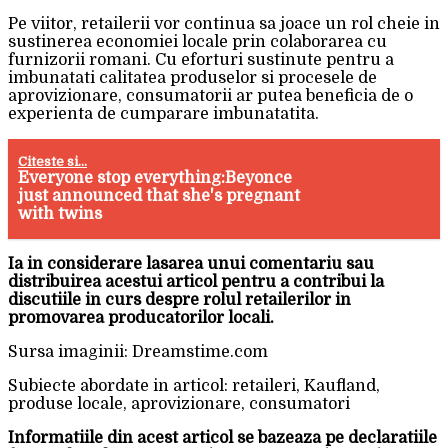
Pe viitor, retailerii vor continua sa joace un rol cheie in
sustinerea economiei locale prin colaborarea cu
furnizorii romani. Cu eforturi sustinute pentru a
imbunatati calitatea produselor si procesele de
aprovizionare, consumatorii ar putea beneficia de o
experienta de cumparare imbunatatita.
Citeste si...
Everyone stop everything:Beyonce
just announced that she's pregnant
with twins
Ia in considerare lasarea unui comentariu sau
distribuirea acestui articol pentru a contribui la
discutiile in curs despre rolul retailerilor in
promovarea producatorilor locali.
Sursa imaginii: Dreamstime.com
Subiecte abordate in articol: retaileri, Kaufland,
produse locale, aprovizionare, consumatori
Informatiile din acest articol se bazeaza pe declaratiile