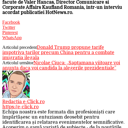
facute de Valer Hancas, Director Comunicare si
Corporate Affairs Kaufland Romania, intr-un interviu
acordat publicatiei HotNews.ro.
Facebook
Twitter
Pinterest
WhatsApp
Articolul precedent
Donald Trump propune tarife
impotriva tarilor precum China pentru a combate
imigratia ilegala
Articolul următor
Nicolae Ciuca: „Saptamana viitoare voi
anunta daca voi candida la alegerile prezidentiale”
Redactia e-Click.ro
https://e-click.ro
Echipa noastra este formata din profesioniști care
împărtășesc un entuziasm deosebit pentru
identificarea și relatarea evenimentelor semnificative.
Acoperim o gamă variată de subiecte - de la noutățile