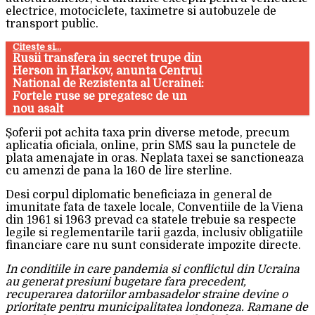
electrice, motociclete, taximetre si autobuzele de
transport public.
Citeste si...
Rusii transfera in secret trupe din
Herson in Harkov, anunta Centrul
National de Rezistenta al Ucrainei:
Fortele ruse se pregatesc de un
nou asalt
Șoferii pot achita taxa prin diverse metode, precum
aplicatia oficiala, online, prin SMS sau la punctele de
plata amenajate in oras. Neplata taxei se sanctioneaza
cu amenzi de pana la 160 de lire sterline.
Desi corpul diplomatic beneficiaza in general de
imunitate fata de taxele locale, Conventiile de la Viena
din 1961 si 1963 prevad ca statele trebuie sa respecte
legile si reglementarile tarii gazda, inclusiv obligatiile
financiare care nu sunt considerate impozite directe.
In conditiile in care pandemia si conflictul din Ucraina
au generat presiuni bugetare fara precedent,
recuperarea datoriilor ambasadelor straine devine o
prioritate pentru municipalitatea londoneza. Ramane de