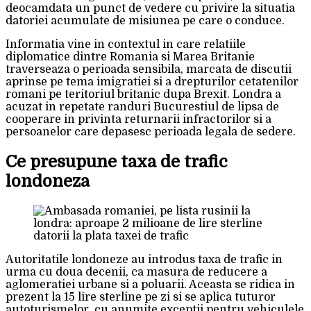
deocamdata un punct de vedere cu privire la situatia
datoriei acumulate de misiunea pe care o conduce.
Informatia vine in contextul in care relatiile
diplomatice dintre Romania si Marea Britanie
traverseaza o perioada sensibila, marcata de discutii
aprinse pe tema imigratiei si a drepturilor cetatenilor
romani pe teritoriul britanic dupa Brexit. Londra a
acuzat in repetate randuri Bucurestiul de lipsa de
cooperare in privinta returnarii infractorilor si a
persoanelor care depasesc perioada legala de sedere.
Ce presupune taxa de trafic
londoneza
Autoritatile londoneze au introdus taxa de trafic in
urma cu doua decenii, ca masura de reducere a
aglomeratiei urbane si a poluarii. Aceasta se ridica in
prezent la 15 lire sterline pe zi si se aplica tuturor
autoturismelor, cu anumite exceptii pentru vehiculele