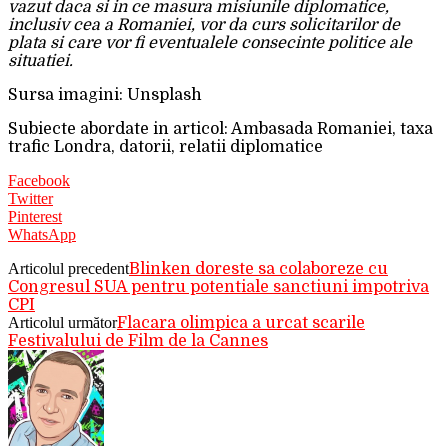
vazut daca si in ce masura misiunile diplomatice,
inclusiv cea a Romaniei, vor da curs solicitarilor de
plata si care vor fi eventualele consecinte politice ale
situatiei.
Sursa imagini: Unsplash
Subiecte abordate in articol: Ambasada Romaniei, taxa
trafic Londra, datorii, relatii diplomatice
Facebook
Twitter
Pinterest
WhatsApp
Articolul precedent
Blinken doreste sa colaboreze cu
Congresul SUA pentru potentiale sanctiuni impotriva
CPI
Articolul următor
Flacara olimpica a urcat scarile
Festivalului de Film de la Cannes