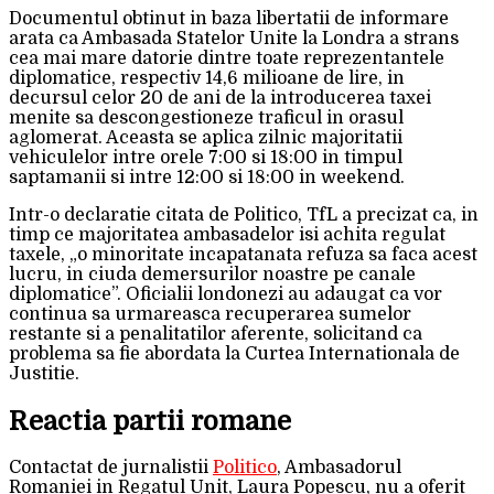
Documentul obtinut in baza libertatii de informare
arata ca Ambasada Statelor Unite la Londra a strans
cea mai mare datorie dintre toate reprezentantele
diplomatice, respectiv 14,6 milioane de lire, in
decursul celor 20 de ani de la introducerea taxei
menite sa descongestioneze traficul in orasul
aglomerat. Aceasta se aplica zilnic majoritatii
vehiculelor intre orele 7:00 si 18:00 in timpul
saptamanii si intre 12:00 si 18:00 in weekend.
Intr-o declaratie citata de Politico, TfL a precizat ca, in
timp ce majoritatea ambasadelor isi achita regulat
taxele, „o minoritate incapatanata refuza sa faca acest
lucru, in ciuda demersurilor noastre pe canale
diplomatice”. Oficialii londonezi au adaugat ca vor
continua sa urmareasca recuperarea sumelor
restante si a penalitatilor aferente, solicitand ca
problema sa fie abordata la Curtea Internationala de
Justitie.
Reactia partii romane
Contactat de jurnalistii
Politico
, Ambasadorul
Romaniei in Regatul Unit, Laura Popescu, nu a oferit