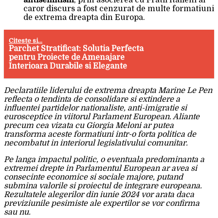
antisemitism
, prin asocierea cu Fratii Italieni al
caror discurs a fost cenzurat de multe formatiuni
de extrema dreapta din Europa.
Citeste si...
Parchet Stratificat: Solutia Perfecta
pentru Proiecte de Amenajare
Interioara Durabile si Elegante
Declaratiile liderului de extrema dreapta Marine Le Pen
reflecta o tendinta de consolidare si extindere a
influentei partidelor nationaliste, anti-imigratie si
eurosceptice in viitorul Parlament European. Aliante
precum cea vizata cu Giorgia Meloni ar putea
transforma aceste formatiuni intr-o forta politica de
necombatut in interiorul legislativului comunitar.
Pe langa impactul politic, o eventuala predominanta a
extremei drepte in Parlamentul European ar avea si
consecinte economice si sociale majore, putand
submina valorile si proiectul de integrare europeana.
Rezultatele alegerilor din iunie 2024 vor arata daca
previziunile pesimiste ale expertilor se vor confirma
sau nu.