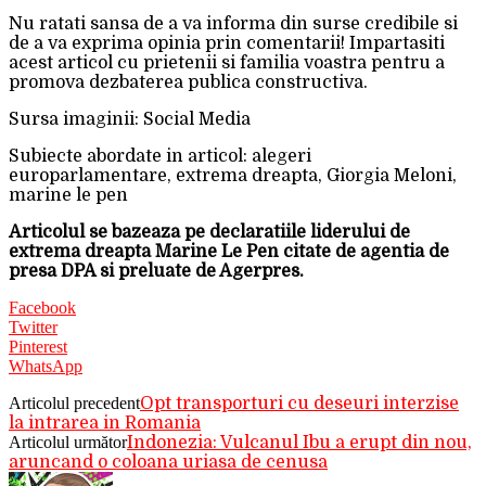
Nu ratati sansa de a va informa din surse credibile si
de a va exprima opinia prin comentarii! Impartasiti
acest articol cu prietenii si familia voastra pentru a
promova dezbaterea publica constructiva.
Sursa imaginii: Social Media
Subiecte abordate in articol: alegeri
europarlamentare, extrema dreapta, Giorgia Meloni,
marine le pen
Articolul se bazeaza pe declaratiile liderului de
extrema dreapta Marine Le Pen citate de agentia de
presa DPA si preluate de Agerpres.
Facebook
Twitter
Pinterest
WhatsApp
Articolul precedent
Opt transporturi cu deseuri interzise
la intrarea in Romania
Articolul următor
Indonezia: Vulcanul Ibu a erupt din nou,
aruncand o coloana uriasa de cenusa