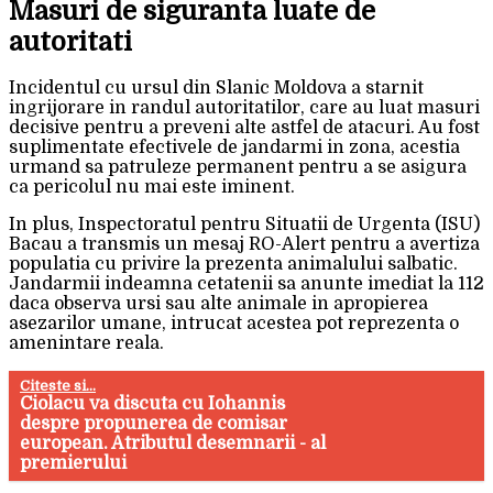
Masuri de siguranta luate de
autoritati
Incidentul cu ursul din Slanic Moldova a starnit
ingrijorare in randul autoritatilor, care au luat masuri
decisive pentru a preveni alte astfel de atacuri. Au fost
suplimentate efectivele de jandarmi in zona, acestia
urmand sa patruleze permanent pentru a se asigura
ca pericolul nu mai este iminent.
In plus, Inspectoratul pentru Situatii de Urgenta (ISU)
Bacau a transmis un mesaj RO-Alert pentru a avertiza
populatia cu privire la prezenta animalului salbatic.
Jandarmii indeamna cetatenii sa anunte imediat la 112
daca observa ursi sau alte animale in apropierea
asezarilor umane, intrucat acestea pot reprezenta o
amenintare reala.
Citeste si...
Ciolacu va discuta cu Iohannis
despre propunerea de comisar
european. Atributul desemnarii - al
premierului