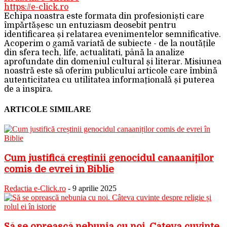
https://e-click.ro
Echipa noastra este formata din profesioniști care
împărtășesc un entuziasm deosebit pentru
identificarea și relatarea evenimentelor semnificative.
Acoperim o gamă variată de subiecte - de la noutățile
din sfera tech, life, actualitati, până la analize
aprofundate din domeniul cultural și literar. Misiunea
noastră este să oferim publicului articole care îmbină
autenticitatea cu utilitatea informațională și puterea
de a inspira.
ARTICOLE SIMILARE
Cum justifică creștinii genocidul canaaniților
comis de evrei în Biblie
Redactia e-Click.ro
-
9 aprilie 2025
Să se oprească nebunia cu noi. Câteva cuvinte