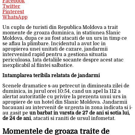
Facebook
Twitter
Pinterest
WhatsApp
Un cuplu de turisti din Republica Moldova a trait
momente de groaza duminica, in statiunea Slanic
Moldova, dupa ce au fost atacati de un urs in timp ce
se aflau la plimbare. Incidentul a avut loc in
apropierea unei unitati de cazare, jandarmii
intervenind rapid pentru a gestiona situatia
periculoasa. Iata detaliile socante despre acest atac
inexplicabil al fiintei salbatice.
Intamplarea teribila relatata de jandarmi
Scenele dramatice s-au petrecut in dimineata zilei de
duminica, in jurul orei 10:54, cand un apel la 112 a
alertat autoritatile cu privire la prezenta unui urs in
apropiere de un hotel din Slanic Moldova. Jandarmii
bacauani au intervenit de urgenta in zona indicata si i-
au gasit pe
un barbat in varsta de 27 de ani si sotia lui,
de 24 de ani
, atacati si raniti de ursul infometat.
Momentele de groaza traite de