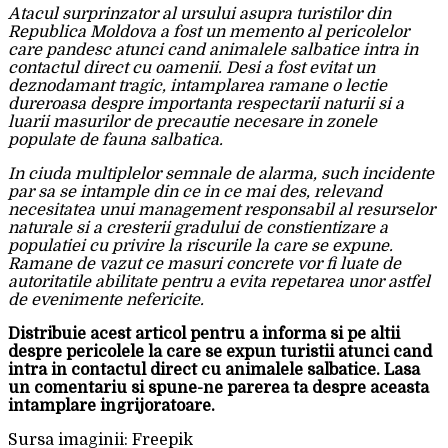
Atacul surprinzator al ursului asupra turistilor din
Republica Moldova a fost un memento al pericolelor
care pandesc atunci cand animalele salbatice intra in
contactul direct cu oamenii. Desi a fost evitat un
deznodamant tragic, intamplarea ramane o lectie
dureroasa despre importanta respectarii naturii si a
luarii masurilor de precautie necesare in zonele
populate de fauna salbatica.
In ciuda multiplelor semnale de alarma, such incidente
par sa se intample din ce in ce mai des, relevand
necesitatea unui management responsabil al resurselor
naturale si a cresterii gradului de constientizare a
populatiei cu privire la riscurile la care se expune.
Ramane de vazut ce masuri concrete vor fi luate de
autoritatile abilitate pentru a evita repetarea unor astfel
de evenimente nefericite.
Distribuie acest articol pentru a informa si pe altii
despre pericolele la care se expun turistii atunci cand
intra in contactul direct cu animalele salbatice. Lasa
un comentariu si spune-ne parerea ta despre aceasta
intamplare ingrijoratoare.
Sursa imaginii: Freepik