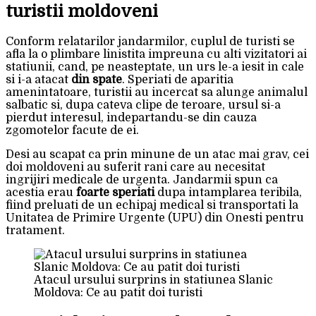
turistii moldoveni
Conform relatarilor jandarmilor, cuplul de turisti se
afla la o plimbare linistita impreuna cu alti vizitatori ai
statiunii, cand, pe neasteptate, un urs le-a iesit in cale
si i-a atacat
din spate
. Speriati de aparitia
amenintatoare, turistii au incercat sa alunge animalul
salbatic si, dupa cateva clipe de teroare, ursul si-a
pierdut interesul, indepartandu-se din cauza
zgomotelor facute de ei.
Desi au scapat ca prin minune de un atac mai grav, cei
doi moldoveni au suferit rani care au necesitat
ingrijiri medicale de urgenta. Jandarmii spun ca
acestia erau
foarte speriati
dupa intamplarea teribila,
fiind preluati de un echipaj medical si transportati la
Unitatea de Primire Urgente (UPU) din Onesti pentru
tratament.
Atacul ursului surprins in statiunea Slanic
Moldova: Ce au patit doi turisti