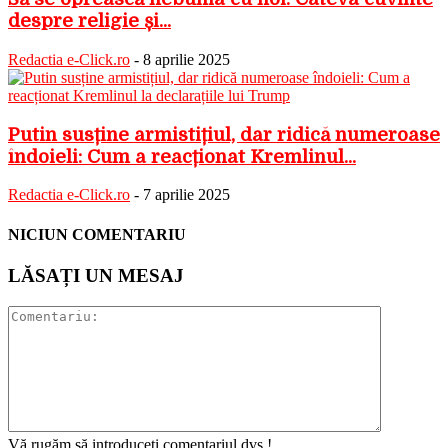
despre religie și...
Redactia e-Click.ro
-
8 aprilie 2025
Putin susține armistițiul, dar ridică numeroase
îndoieli: Cum a reacționat Kremlinul...
Redactia e-Click.ro
-
7 aprilie 2025
NICIUN COMENTARIU
LĂSAȚI UN MESAJ
Vă rugăm să introduceți comentariul dvs.!