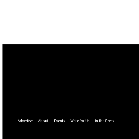
Conectare
Bine ați venit! Autentificați-vă in contul dvs
numele dvs de utilizator
parola dvs
Ați uitat parola? obține ajutor
Politica de Confidentialitate
Recuperare parola
Recuperați-vă parola
adresa dvs de email
O parola va fi trimisă pe adresa dvs de email.
Advertise
About
Events
Write for Us
In the Press