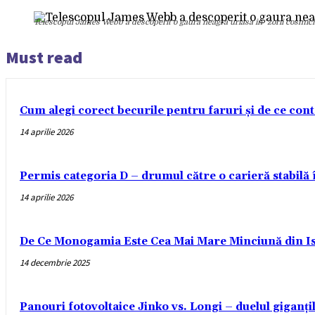
Telescopul James Webb a descoperit o gaura neagra uriasa in "zorii cosmici
Must read
Cum alegi corect becurile pentru faruri și de ce con
14 aprilie 2026
Permis categoria D – drumul către o carieră stabilă
14 aprilie 2026
De Ce Monogamia Este Cea Mai Mare Minciună din Is
14 decembrie 2025
Panouri fotovoltaice Jinko vs. Longi – duelul giganți