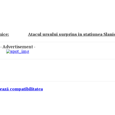
nice:
Atacul ursului surprins in statiunea Slan
- Advertisement -
tează compatibilitatea