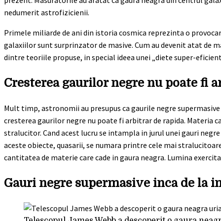
prezent. Masuratorile au aratat ca gaura neagra din centrul galax
nedumerit astrofizicienii.
Primele miliarde de ani din istoria cosmica reprezinta o provocar
galaxiilor sunt surprinzator de masive. Cum au devenit atat de m
dintre teoriile propuse, in special ideea unei „diete super-eficient
Cresterea gaurilor negre nu poate fi a
Mult timp, astronomii au presupus ca gaurile negre supermasive din
cresterea gaurilor negre nu poate fi arbitrar de rapida. Materia c
stralucitor. Cand acest lucru se intampla in jurul unei gauri negr
aceste obiecte, quasarii, se numara printre cele mai stralucitoar
cantitatea de materie care cade in gaura neagra. Lumina exercita
Gauri negre supermasive inca de la i
Telescopul James Webb a descoperit o gaura neagra