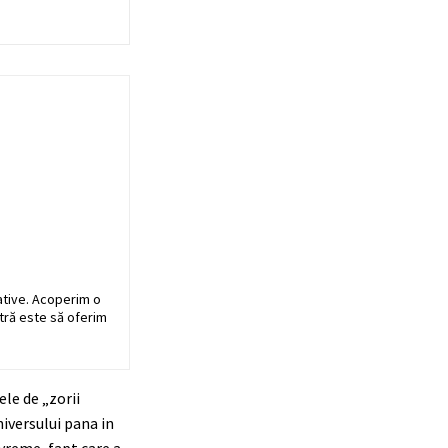
ative. Acoperim o
stră este să oferim
le de „zorii
iversului pana in