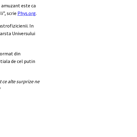
te amuzant este ca
i”, scrie
Phys.org
.
trofizicienii. In
varsta Universului
format din
tiala de cel putin
 ce alte surprize ne
!