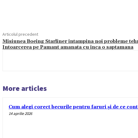
Acțiune
Articolul precedent
Misiunea Boeing Starliner intampina noi probleme teh
Intoarcerea pe Pamant amanata cu inca o saptamana
More articles
Cum alegi corect becurile pentru faruri și de ce con
14 aprilie 2026