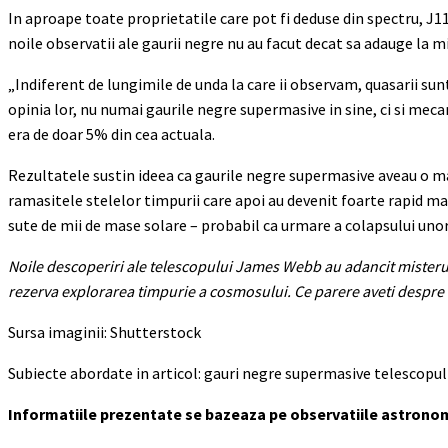
In aproape toate proprietatile care pot fi deduse din spectru, J1
noile observatii ale gaurii negre nu au facut decat sa adauge la mi
„Indiferent de lungimile de unda la care ii observam, quasarii sunt
opinia lor, nu numai gaurile negre supermasive in sine, ci si mec
era de doar 5% din cea actuala.
Rezultatele sustin ideea ca gaurile negre supermasive aveau o m
ramasitele stelelor timpurii care apoi au devenit foarte rapid masi
sute de mii de mase solare – probabil ca urmare a colapsului unor
Noile descoperiri ale telescopului James Webb au adancit misterul
rezerva explorarea timpurie a cosmosului. Ce parere aveti despre 
Sursa imaginii: Shutterstock
Subiecte abordate in articol: gauri negre supermasive telescopu
Informatiile prezentate se bazeaza pe observatiile astronomic