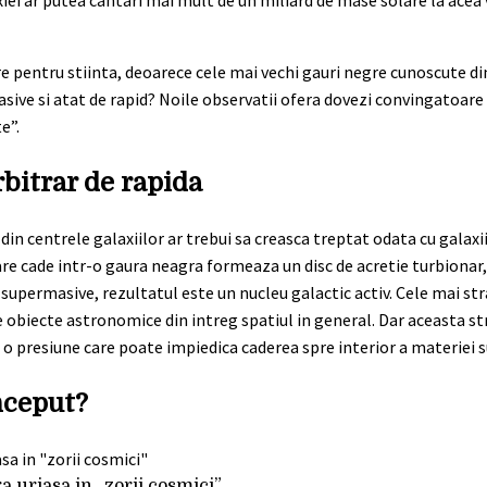
iei ar putea cantari mai mult de un miliard de mase solare la acea 
e pentru stiinta, deoarece cele mai vechi gauri negre cunoscute di
asive si atat de rapid? Noile observatii ofera dovezi convingatoar
e”.
rbitrar de rapida
 centrele galaxiilor ar trebui sa creasca treptat odata cu galaxiil
are cade intr-o gaura neagra formeaza un disc de acretie turbionar, 
e supermasive, rezultatul este un nucleu galactic activ. Cele mai st
e obiecte astronomice din intreg spatiul in general. Dar aceasta st
 o presiune care poate impiedica caderea spre interior a materiei 
nceput?
 uriasa in „zorii cosmici”