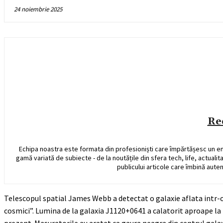
24 noiembrie 2025
Re
Echipa noastra este formata din profesioniști care împărtășesc un e
gamă variată de subiecte - de la noutățile din sfera tech, life, actualit
publicului articole care îmbină auten
Telescopul spatial James Webb a detectat o galaxie aflata intr-o
cosmici”. Lumina de la galaxia J1120+0641 a calatorit aproape la