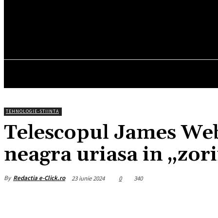
30
C
München
duminică, august 9, 2026
HOM
TEHNOLOGIE-STIINTA
Telescopul James Web
neagra uriasa in „zori
By
Redactia e-Click.ro
23 iunie 2024
0
340