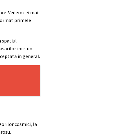
lare. Vedem cei mai
 format primele
n spatiul
asarilor intr-un
cceptata in general.
zorilor cosmici, la
arosu.