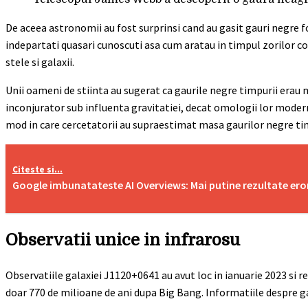
De aceea astronomii au fost surprinsi cand au gasit gauri negre f
indepartati quasari cunoscuti asa cum aratau in timpul zorilor co
stele si galaxii.
Unii oameni de stiinta au sugerat ca gaurile negre timpurii erau m
inconjurator sub influenta gravitatiei, decat omologii lor modern
mod in care cercetatorii au supraestimat masa gaurilor negre timp
Citeste si...
Google imbunatateste AI Overviews: Mai putine rezultate erona
Observatii unice in infrarosu
Observatiile galaxiei J1120+0641 au avut loc in ianuarie 2023 si r
doar 770 de milioane de ani dupa Big Bang. Informatiile despre ga