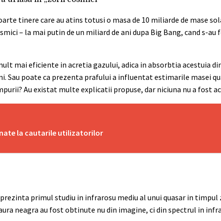
oarte tinere care au atins totusi o masa de 10 miliarde de mase so
smici – la mai putin de un miliard de ani dupa Big Bang, cand s-au
ult mai eficiente in acretia gazului, adica in absorbtia acestuia di
i. Sau poate ca prezenta prafului a influentat estimarile masei qu
urii? Au existat multe explicatii propuse, dar niciuna nu a fost a
te la cautarile utilizatorilor
eprezinta primul studiu in infrarosu mediu al unui quasar in timpul 
ura neagra au fost obtinute nu din imagine, ci din spectrul in infr