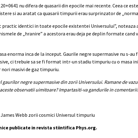
120+0641 nu difera de quasarii din epocile mai recente. Ceea ce es
stere si au aratat ca quasarii timpurii erau surprinzator de „normal
 practic identici in toate epocile existentei Universului”, noteaza as
anismele de „hranire” a acestora erau deja pe deplin formate cand 
asa enorma inca de la inceput. Gaurile negre supermasive nu s-au 
ve, ci trebuie sa se fi format intr-un stadiu timpuriu cu o masa ini
 nori masivi de gaz timpuriu.
 gaurilor negre supermasive din zorii Universului. Ramane de vazut
aceste observatii uimitoare? Impartasiti-va gandurile in comentarii
l James Webb zorii cosmici Universul timpuriu
e publicate in revista stiintifica Phys.org.