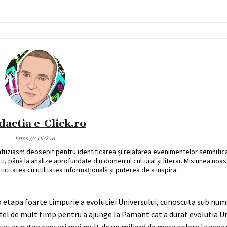
dactia e-Click.ro
https://e-click.ro
ntuziasm deosebit pentru identificarea și relatarea evenimentelor semnific
ati, până la analize aprofundate din domeniul cultural și literar. Misiunea noa
ticitatea cu utilitatea informațională și puterea de a inspira.
 etapa foarte timpurie a evolutiei Universului, cunoscuta sub nume
 fel de mult timp pentru a ajunge la Pamant cat a durat evolutia Un