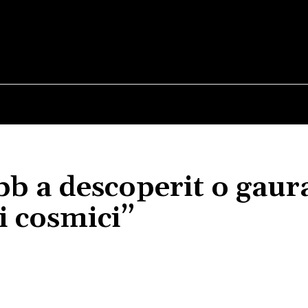
E
STIRI
TEHNOLOGIE-STIINTA
CURIOZITATI
b a descoperit o gaur
i cosmici”
Acțiune