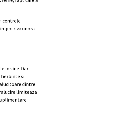
vreme, fapt care a
n centrele
e impotriva unora
e in sine. Dar
fierbinte si
ralucitoare dintre
ralucire limiteaza
suplimentare.