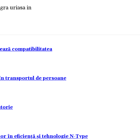
"
tează compatibilitatea
 în transportul de persoane
torie
lor în eficiență și tehnologie N-Type