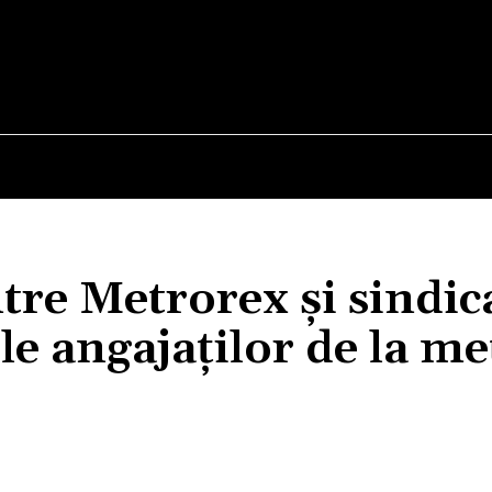
E
STIRI
TEHNOLOGIE-STIINTA
CURIOZITATI
tre Metrorex și sindica
le angajaților de la m
Acțiune