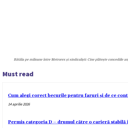
Bătălia pe milioane între Metrorex și sindicaliști: Cine plătește concediile an
Must read
Cum alegi corect becurile pentru faruri și de ce con
14 aprilie 2026
Permis categoria D – drumul către o carieră stabilă