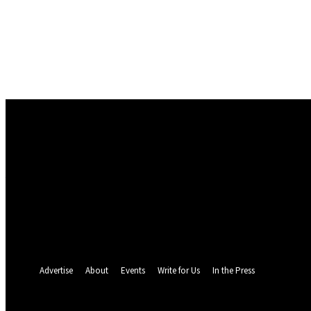
Conectare
Bine ați venit! Autentificați-vă in contul dvs
numele dvs de utilizator
parola dvs
Ați uitat parola? obține ajutor
Politica de Confidentialitate
Recuperare parola
Recuperați-vă parola
adresa dvs de email
O parola va fi trimisă pe adresa dvs de email.
Advertise
About
Events
Write for Us
In the Press