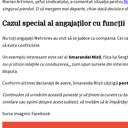
Marian Artimon, șeful sindicatului, a comentat situația pentru
M
singurul pierdut. O să mergem mai departe, chiar dacă decizia e de
Cazul special al angajaților cu funcții
Nu toți angajații Metrorex au vrut să se judece cu compania. Cei c
să evite conflictele.
Un exemplu interesant este cel al
Smarandei Mizil
, fiica lui Se
nu-și strice relațiile cu conducerea
„, cum spun sursele din interior
disputa.
Conform ultimei declarații de avere, Smaranda Mizil câștigă
pest
Continuăm să urmărim această poveste și vă ținem la curent cu toat
similare sau opinii despre acest subiect, vă invităm să le împărtăși
Sursa imaginii: Facebook