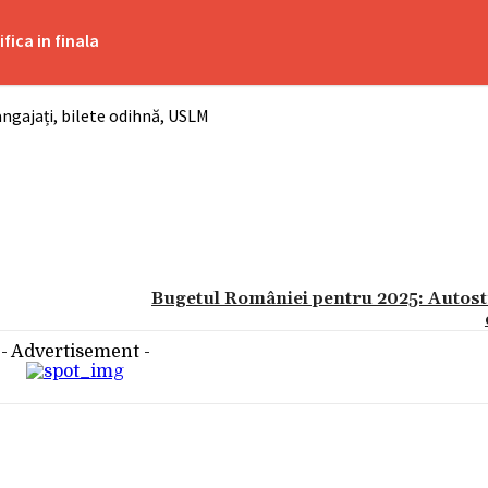
fica in finala
angajați, bilete odihnă, USLM
Bugetul României pentru 2025: Autostră
- Advertisement -