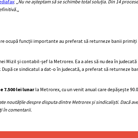
ediafax
: „
Nu ne așteptam să se schimbe total soluția. Din 14 procese 
finitivă.
„
are ocupă funcții importante au preferat să returneze banii primiți
rghei Mizil și contabil-șef la Metrorex. Ea a ales să nu dea în judeca
. După ce sindicatul a dat-o în judecată, a preferat să returneze bani
e 7.500 lei lunar
la Metrorex, cu un venit anual care depășește 90.0
e noutățile despre disputa dintre Metrorex și sindicaliști. Dacă ave
ți în comentarii.