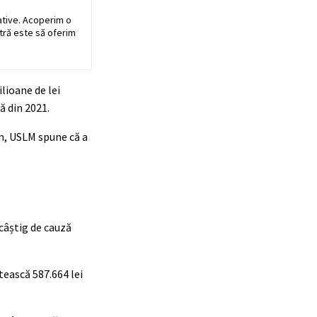
ative. Acoperim o
stră este să oferim
lioane de lei
ă din 2021.
um, USLM spune că a
 câștig de cauză
tească 587.664 lei