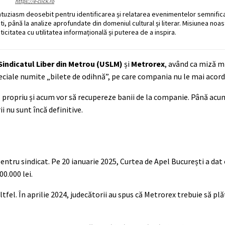
https://e-click.ro
ntuziasm deosebit pentru identificarea și relatarea evenimentelor semnific
ati, până la analize aprofundate din domeniul cultural și literar. Misiunea noa
ticitatea cu utilitatea informațională și puterea de a inspira.
Sindicatul Liber din Metrou (USLM)
și
Metrorex
, având ca miză mi
eciale numite „bilete de odihnă”, pe care compania nu le mai acord
rul propriu și acum vor să recupereze banii de la companie. Până ac
ii nu sunt încă definitive.
pentru sindicat. Pe 20 ianuarie 2025, Curtea de Apel București a dat
0.000 lei.
tfel. În aprilie 2024, judecătorii au spus că Metrorex trebuie să plă