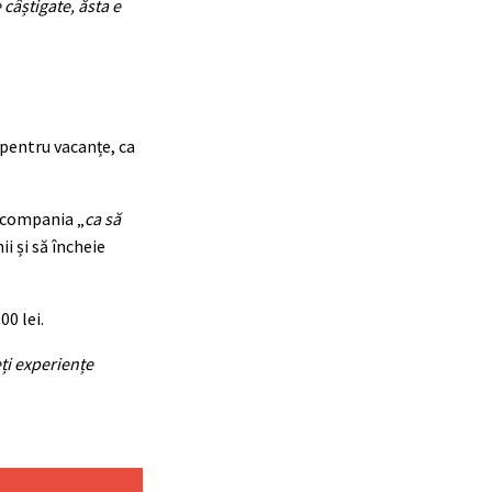
câștigate, ăsta e
 pentru vacanțe, ca
tă compania „
ca să
i și să încheie
00 lei.
ți experiențe