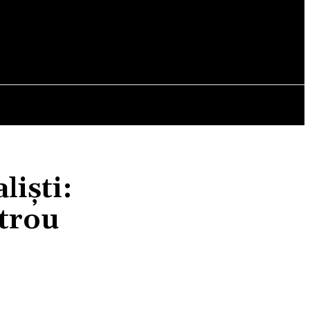
OPINII
liști:
etrou