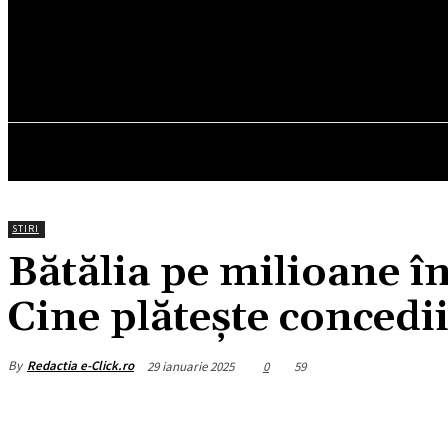
21.4
C
München
vineri, august 7, 2026
HOM
STIRI
Bătălia pe milioane în
Cine plătește concedii
By
Redactia e-Click.ro
29 ianuarie 2025
0
59