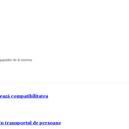
gajaților de la metrou
tează compatibilitatea
 în transportul de persoane