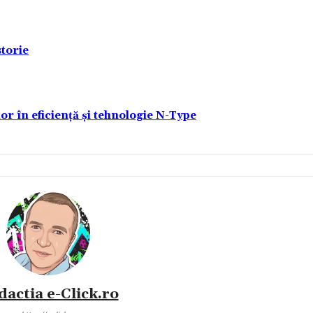
torie
lor în eficiență și tehnologie N-Type
dactia e-Click.ro