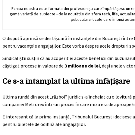
Echipa noastra este formata din profesioniști care împărtășesc un e
gamă variată de subiecte - de la noutățile din sfera tech, life, actualit
publicului articole care îmbină auten
O dispută aprinsă se desfășoară în instanțele din București între
pentru vacanțele angajaților. Este vorba despre acele drepturi sp
Sindicaliștii susțin că au acoperit ei aceste beneficii din buzuna
câștigat procese în valoare de
3 milioane de lei
, deși unele victor
Ce s-a întâmplat la ultima înfățișare
Ultima rundă din acest „război” juridic s-a încheiat cu o lovitură 
companiei Metrorex într-un proces în care miza era de aproape 60
E interesant că la prima instanță, Tribunalul București decisese al
pentru biletele de odihnă ale angajaților.