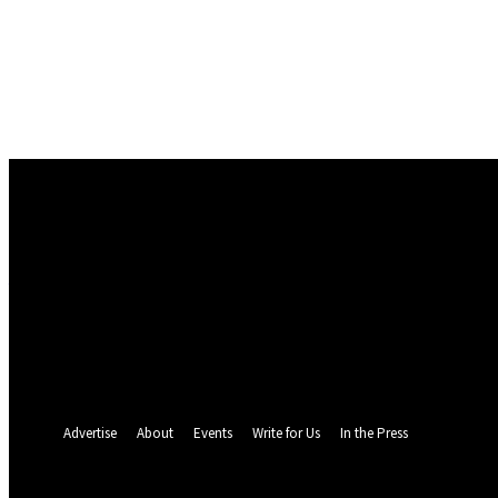
Conectare
Bine ați venit! Autentificați-vă in contul dvs
numele dvs de utilizator
parola dvs
Ați uitat parola? obține ajutor
Politica de Confidentialitate
Recuperare parola
Recuperați-vă parola
adresa dvs de email
O parola va fi trimisă pe adresa dvs de email.
Advertise
About
Events
Write for Us
In the Press