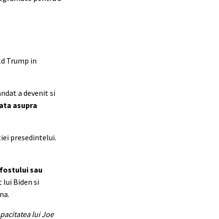
ld Trump in
ndat a devenit si
vata asupra
iei presedintelui.
fostului sau
 lui Biden si
na.
pacitatea lui Joe