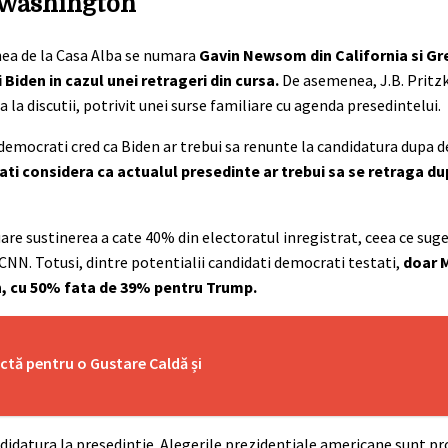
la Washington
unea de la Casa Alba se numara
Gavin Newsom din California si G
 Biden in cazul unei retrageri din cursa.
De asemenea, J.B. Pritzk
a la discutii, potrivit unei surse familiare cu agenda presedintelui.
 democrati cred ca Biden ar trebui sa renunte la candidatura dupa 
i considera ca actualul presedinte ar trebui sa se retraga dup
are sustinerea a cate 40% din electoratul inregistrat, ceea ce suge
CNN. Totusi, dintre potentialii candidati democrati testati,
doar 
n, cu 50% fata de 39% pentru Trump.
ctă pentru o Gustare Caldă și
ndidatura la presedintie. Alegerile prezidentiale americane sunt 