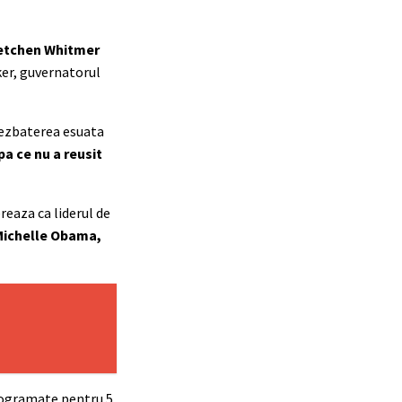
retchen Whitmer
er, guvernatorul
dezbaterea esuata
a ce nu a reusit
reaza ca liderul de
Michelle Obama,
programate pentru 5