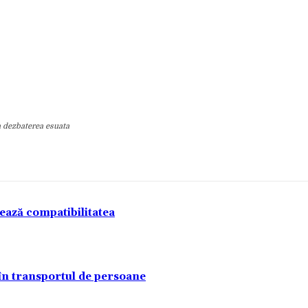
a dezbaterea esuata
tează compatibilitatea
 în transportul de persoane