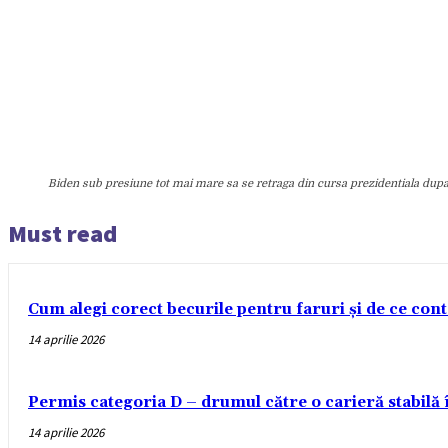
Biden sub presiune tot mai mare sa se retraga din cursa prezidentiala dup
Must read
Cum alegi corect becurile pentru faruri și de ce con
14 aprilie 2026
Permis categoria D – drumul către o carieră stabilă
14 aprilie 2026