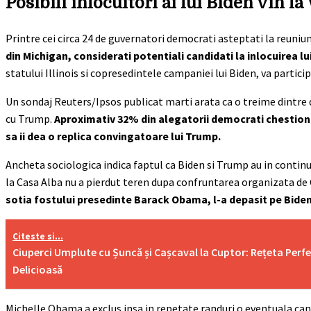
Posibili inlocuitori ai lui Biden vin 
Printre cei circa 24 de guvernatori democrati asteptati la reuni
din Michigan, considerati potentiali candidati la inlocuirea lui
statului Illinois si copresedintele campaniei lui Biden, va particip
Un sondaj Reuters/Ipsos publicat marti arata ca o treime dintre
cu Trump.
Aproximativ 32% din alegatorii democrati chestionat
sa ii dea o replica convingatoare lui Trump.
Ancheta sociologica indica faptul ca Biden si Trump au in continu
la Casa Alba nu a pierdut teren dupa confruntarea organizata de 
sotia fostului presedinte Barack Obama, l-a depasit pe Bide
Citeste si...
Ciuperci Umplute cu Șuncă și Cașcaval la Cuptor: Rețeta Perfe
Delicioasă
Michelle Obama a exclus insa in repetate randuri o eventuala ca