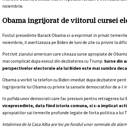
noiembrie.
Obama ingrijorat de viitorul cursei el
Fostul presedinte Barack Obama si-a exprimat in privat temerile
noiembrie, il avertizeaza pe Biden de luni de zile cu privire la di
Potrivit ziarului american care citeaza surse apropiate de Obama,
mai complicat dupa esecul din dezbaterea cu Trump.
Surse din a
perspectivelor electorale ale lui Biden este mai sumbra deca
Obama a vorbit la telefon cu Biden imediat dupa dezbatere pentru a-
Ingrijorarile lui Obama cu privire la sansele democratilor de a-l
In pofida unor democrati care fac presiuni pentru retragerea lui B
vicepresedinte, data fiind istoria comuna, si s-a implicat act
apropiatilor sai temerile profunde legate de forta politica a lui 
Intalnirea de la Casa Alba are loc pe fondul unor semnale de alarma