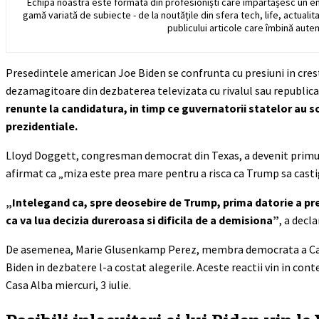
Echipa noastra este formata din profesioniști care împărtășesc un e
gamă variată de subiecte - de la noutățile din sfera tech, life, actualit
publicului articole care îmbină auten
Presedintele american Joe Biden se confrunta cu presiuni in cres
dezamagitoare din dezbaterea televizata cu rivalul sau republi
renunte la candidatura, in timp ce guvernatorii statelor au so
prezidentiale.
Lloyd Doggett, congresman democrat din Texas, a devenit primul of
afirmat ca „miza este prea mare pentru a risca ca Trump sa cast
„Intelegand ca, spre deosebire de Trump, prima datorie a pre
ca va lua decizia dureroasa si dificila de a demisiona”
, a decl
De asemenea, Marie Glusenkamp Perez, membra democrata a Camer
Biden in dezbatere l-a costat alegerile. Aceste reactii vin in con
Casa Alba miercuri, 3 iulie.