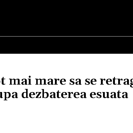
E
STIRI
TEHNOLOGIE-STIINTA
CURIOZITATI
t mai mare sa se retra
upa dezbaterea esuata
Acțiune