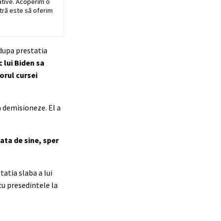
ative. Acoperim o
stră este să oferim
 dupa prestatia
 lui Biden sa
orul cursei
a demisioneze. El a
ata de sine, sper
tia slaba a lui
cu presedintele la