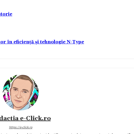
torie
lor în eficiență și tehnologie N-Type
dactia e-Click.ro
https://e-click.ro