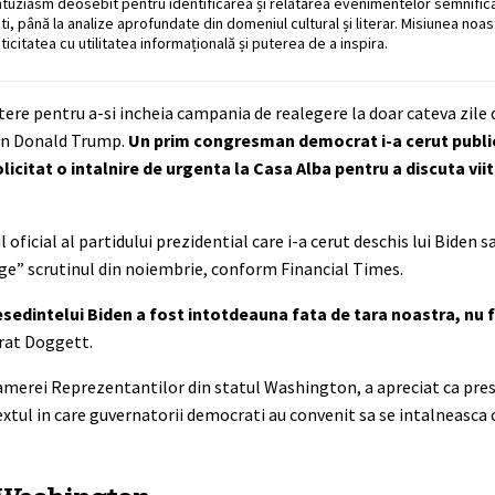
ntuziasm deosebit pentru identificarea și relatarea evenimentelor semnific
ati, până la analize aprofundate din domeniul cultural și literar. Misiunea noa
ticitatea cu utilitatea informațională și puterea de a inspira.
tere pentru a-si incheia campania de realegere la doar cateva zile
can Donald Trump.
Un prim congresman democrat i-a cerut public
licitat o intalnire de urgenta la Casa Alba pentru a discuta viit
icial al partidului prezidential care i-a cerut deschis lui Biden s
ige” scrutinul din noiembrie, conform Financial Times.
sedintelui Biden a fost intotdeauna fata de tara noastra, nu f
arat Doggett.
ei Reprezentantilor din statul Washington, a apreciat ca presta
textul in care guvernatorii democrati au convenit sa se intalneasca 