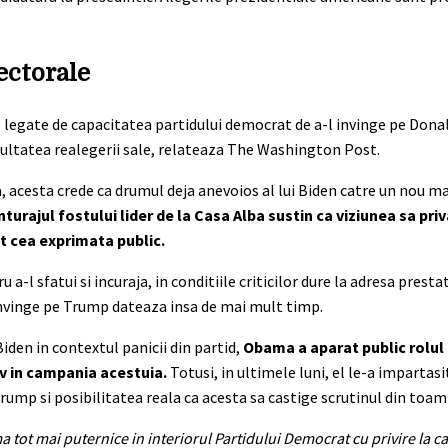
ectorale
 legate de capacitatea partidului democrat de a-l invinge pe Dona
ficultatea realegerii sale, relateaza The Washington Post.
 acesta crede ca drumul deja anevoios al lui Biden catre un nou ma
nturajul fostului lider de la Casa Alba sustin ca viziunea sa pri
t cea exprimata public.
l sfatui si incuraja, in conditiile criticilor dure la adresa prestat
 invinge pe Trump dateaza insa de mai mult timp.
iden in contextul panicii din partid,
Obama a aparat public rolul 
iv in campania acestuia.
Totusi, in ultimele luni, el le-a impartasit
Trump si posibilitatea reala ca acesta sa castige scrutinul din toam
 tot mai puternice in interiorul Partidului Democrat cu privire la ca