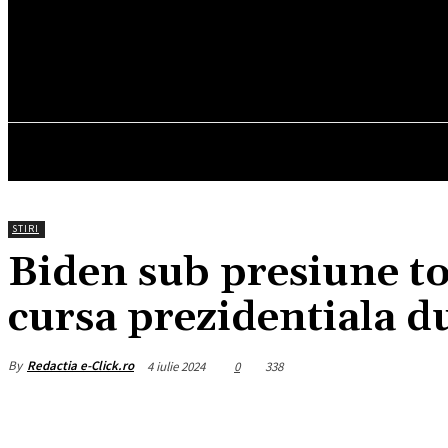
24
C
München
joi, august 6, 2026
HOM
STIRI
Biden sub presiune to
cursa prezidentiala d
By
Redactia e-Click.ro
4 iulie 2024
0
338