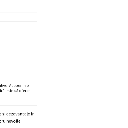
ative. Acoperim o
stră este să oferim
e si dezavantaje in
tru nevoile