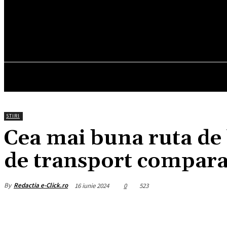
26
C
München
vineri, august 7, 2026
HOM
STIRI
Cea mai buna ruta de 
de transport compara
By
Redactia e-Click.ro
16 iunie 2024
0
523