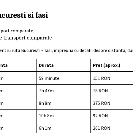
curesti si Iasi
de transport comparate
tru ruta Bucuresti – Iasi, impreuna cu detalii despre distanta, dur
anta
Durata
Pret (aprox.)
km
59 minute
151 RON
km
7h 47m
78 RON
km
8h 8m
375 RON
km
10h 8m
92 RON
km
6h 1m
261 RON