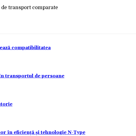
tează compatibilitatea
 în transportul de persoane
torie
lor în eficiență și tehnologie N-Type