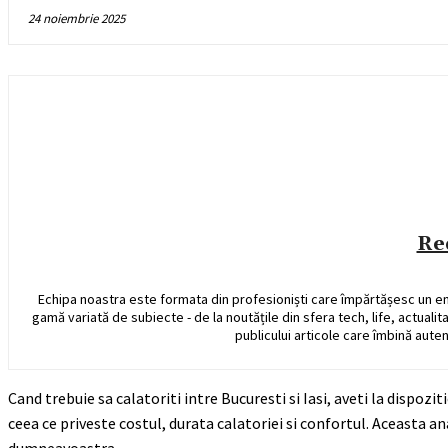
24 noiembrie 2025
Re
Echipa noastra este formata din profesioniști care împărtășesc un e
gamă variată de subiecte - de la noutățile din sfera tech, life, actualit
publicului articole care îmbină auten
Cand trebuie sa calatoriti intre Bucuresti si Iasi, aveti la dispozi
ceea ce priveste costul, durata calatoriei si confortul. Aceasta a