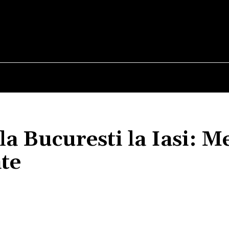
E
STIRI
TEHNOLOGIE-STIINTA
CURIOZITATI
la Bucuresti la Iasi: M
te
Acțiune