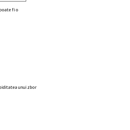
poate fi o
apiditatea unui zbor