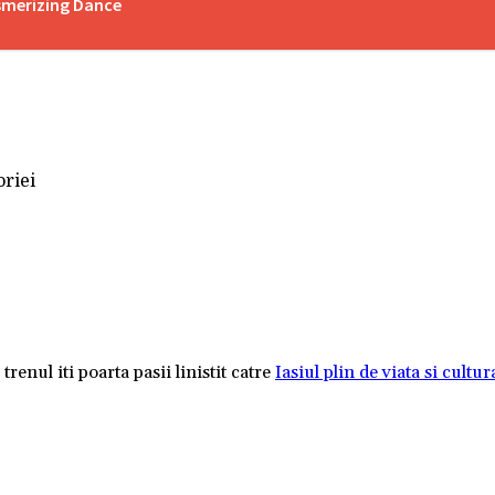
esmerizing Dance
oriei
renul iti poarta pasii linistit catre
Iasiul plin de viata si cultur