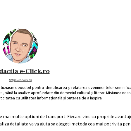
dactia e-Click.ro
https://e-click.ro
ntuziasm deosebit pentru identificarea și relatarea evenimentelor semnific
ati, până la analize aprofundate din domeniul cultural și literar. Misiunea noa
ticitatea cu utilitatea informațională și puterea de a inspira.
tie mai multe optiuni de transport. Fiecare vine cu propriile avantaj
naliza detaliata va va ajuta sa alegeti metoda cea mai potrivita pen