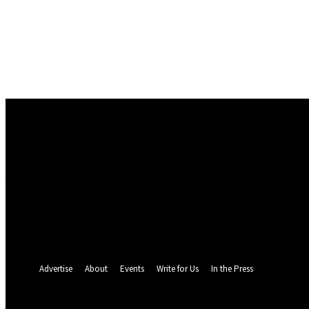
Conectare
Bine ați venit! Autentificați-vă in contul dvs
numele dvs de utilizator
parola dvs
Ați uitat parola? obține ajutor
Politica de Confidentialitate
Recuperare parola
Recuperați-vă parola
adresa dvs de email
O parola va fi trimisă pe adresa dvs de email.
Advertise
About
Events
Write for Us
In the Press