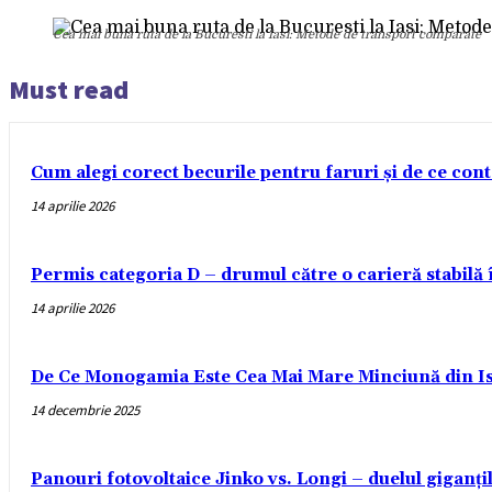
Cea mai buna ruta de la Bucuresti la Iasi: Metode de transport comparate
Must read
Cum alegi corect becurile pentru faruri și de ce con
14 aprilie 2026
Permis categoria D – drumul către o carieră stabilă
14 aprilie 2026
De Ce Monogamia Este Cea Mai Mare Minciună din Is
14 decembrie 2025
Panouri fotovoltaice Jinko vs. Longi – duelul giganți