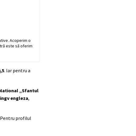
ative. Acoperim o
stră este să oferim
,5
. Iar pentru a
National „Sfantul
lingv engleza
,
. Pentru profilul