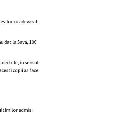
levilor cu adevarat
au dat la Sava, 100
biectele, in sensul
acesti copii as face
ltimilor admisi: