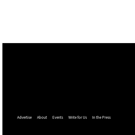
Conectare
Bine ați venit! Autentificați-vă in contul dvs
numele dvs de utilizator
parola dvs
Ați uitat parola? obține ajutor
Politica de Confidentialitate
Recuperare parola
Recuperați-vă parola
adresa dvs de email
O parola va fi trimisă pe adresa dvs de email.
Advertise
About
Events
Write for Us
In the Press