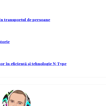
 în transportul de persoane
torie
lor în eficiență și tehnologie N-Type