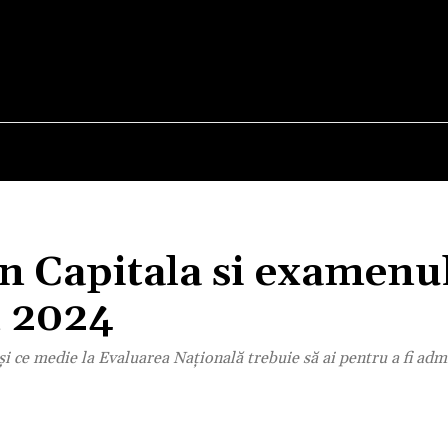
E
STIRI
TEHNOLOGIE-STIINTA
CURIOZITATI
in Capitala si examenu
n 2024
 și ce medie la Evaluarea Națională trebuie să ai pentru a fi adm