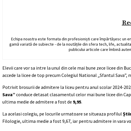
Re
Echipa noastra este formata din profesioniști care împărtășesc un e
gamă variată de subiecte - de la noutățile din sfera tech, life, actualit
publicului articole care îmbină auten
Elevii care vor sa intre la unul din cele mai bune zece licee din Bu
accede la licee de top precum Colegiul National „Sfantul Sava”, 
Potrivit brosurii de admitere la liceu pentru anul scolar 2024-202
Sava”
conduce detasat clasamentul celor mai bune licee din Capita
ultima medie de admitere a fost de
9,95
.
La acelasi colegiu, pe locurile urmatoare se situeaza profilul
Știi
Filologie, ultima medie a fost 9,67, iar pentru admitere in vara vor