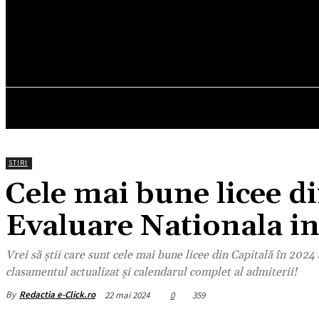
30
C
München
duminică, august 9, 2026
HOM
STIRI
Cele mai bune licee d
Evaluare Nationala i
Vrei să știi care sunt cele mai bune licee din Capitală în 2024
clasamentul actualizat și calendarul complet al admiterii!
By
Redactia e-Click.ro
22 mai 2024
0
359