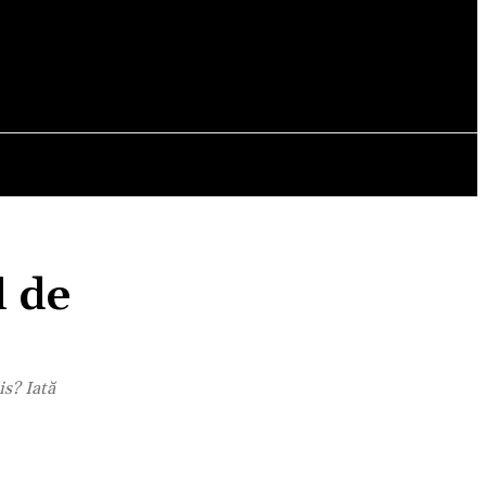
OPINII
l de
is? Iată