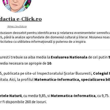
dactia e-Click.ro
https://e-click.ro
ntuziasm deosebit pentru identificarea și relatarea evenimentelor semnific
ati, până la analize aprofundate din domeniul cultural și literar. Misiunea noa
ticitatea cu utilitatea informațională și puterea de a inspira.
curesti trebuie sa aiba media la
Evaluarea Nationala
de cel putin
9
media necesara se apropie de
10
.
5, publicata pe site-ul Inspectoratului Școlar Bucuresti,
Colegiul 
la. Aici, la profilul
Matematica-Informatica, specializarea bi
ntele Naturii
, cu media 9,85, si
Matematica-Informatica
, cu 9,75
 fi disponibile 260 de locuri.