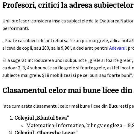
Profesori, critici la adresa subiectelo
Unii profesori considera insa ca subiectele de la Evaluarea Nation
performanti.
„Poate ca subiectele ar trebui sa fie un pic mai grele, adica nota 9
si ceva de copii, sau 200, sa ia 9,90”, a declarat pentru
Adevarul
pro
El a sugerat introducerea unor subpuncte „grele si foarte grele”, 
ca doar 2, 3, 4 subpuncte sa fie grele si foarte grele, astfel incat 
subiecte mai grele. Și ii mobilizezi si pe cei buni sau foarte buni”
Clasamentul celor mai bune licee din
Iata cum arata clasamentul celor mai bune licee din Bucuresti pe
Colegiul „Sfantul Sava”
Matematica-Informatica, bilingv engleza – 9,9
Colegiul „Gheorghe Lazar”