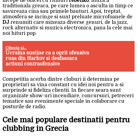
incepe de obicei cu ritmuri
rebetiko
, muzica
traditionala greaca, pe care lumea o asculta in timp ce
savureaza cina sau primele bauturi. Apoi, treptat,
atmosfera se incinge si sunt preluate microfoanele de
DJ
renumiti care mixeaza diverse genuri, de la jazz,
rock alternativ si muzica electronica, pana la cele mai
noi hituri pop.
Citeste si...
Ucraina sustine ca a oprit ofensiva
rusa din Harkov si desfasoara
actiuni contraofensive
Competitia acerba dintre cluburi ii determina pe
proprietari sa vina constant cu idei noi pentru a-si
surprinde si fideliza clientii. In fiecare seara sunt
organizate show-uri incendiare, concursuri, petreceri
tematice sau evenimente speciale in colaborare cu
posturile de radio.
Cele mai populare destinatii pentru
clubbing in Grecia