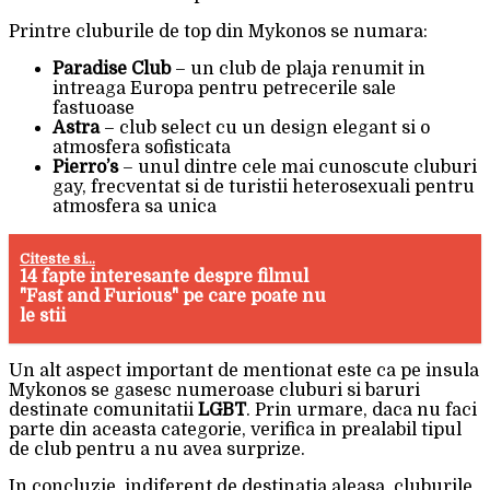
Printre cluburile de top din Mykonos se numara:
Paradise Club
– un club de plaja renumit in
intreaga Europa pentru petrecerile sale
fastuoase
Astra
– club select cu un design elegant si o
atmosfera sofisticata
Pierro’s
– unul dintre cele mai cunoscute cluburi
gay, frecventat si de turistii heterosexuali pentru
atmosfera sa unica
Citeste si...
14 fapte interesante despre filmul
"Fast and Furious" pe care poate nu
le stii
Un alt aspect important de mentionat este ca pe insula
Mykonos se gasesc numeroase cluburi si baruri
destinate comunitatii
LGBT
. Prin urmare, daca nu faci
parte din aceasta categorie, verifica in prealabil tipul
de club pentru a nu avea surprize.
In concluzie, indiferent de destinatia aleasa, cluburile