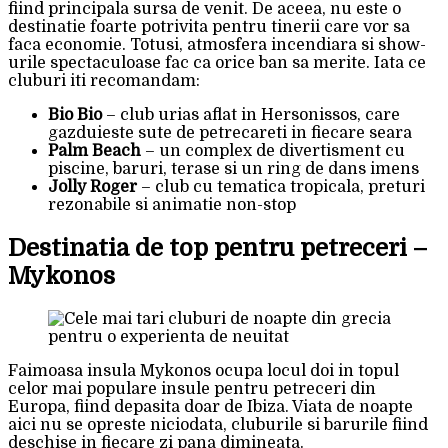
fiind principala sursa de venit. De aceea, nu este o
destinatie foarte potrivita pentru tinerii care vor sa
faca economie. Totusi, atmosfera incendiara si show-
urile spectaculoase fac ca orice ban sa merite. Iata ce
cluburi iti recomandam:
Bio Bio
– club urias aflat in Hersonissos, care
gazduieste sute de petrecareti in fiecare seara
Palm Beach
– un complex de divertisment cu
piscine, baruri, terase si un ring de dans imens
Jolly Roger
– club cu tematica tropicala, preturi
rezonabile si animatie non-stop
Destinatia de top pentru petreceri –
Mykonos
Faimoasa insula Mykonos ocupa locul doi in topul
celor mai populare insule pentru petreceri din
Europa, fiind depasita doar de Ibiza. Viata de noapte
aici nu se opreste niciodata, cluburile si barurile fiind
deschise in fiecare zi pana dimineata.