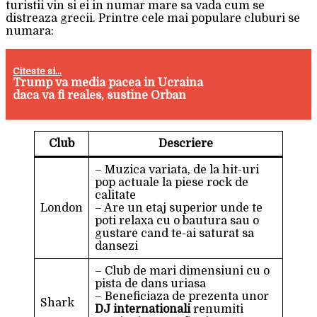
turistii vin si ei in numar mare sa vada cum se
distreaza grecii. Printre cele mai populare cluburi se
numara:
Citeste si...
Trump va media pacea in Ucraina
daca va fi reales, sustine Orban
Club
Descriere
– Muzica variata, de la hit-uri
pop actuale la piese rock de
calitate
London
– Are un etaj superior unde te
poti relaxa cu o bautura sau o
gustare cand te-ai saturat sa
dansezi
– Club de mari dimensiuni cu o
pista de dans uriasa
– Beneficiaza de prezenta unor
Shark
DJ internationali
renumiti