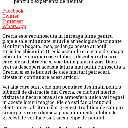
pentru o experienta de neuitat
Facebook
Twitter
Pinterest
WhatsApp
Grecia este recunoscuta in intreaga lume pentru
plajele sale minunate, siturile arheologice fascinante
si cultura bogata. Insa, pe langa aceste atractii
turistice obisnuite, Grecia ascunde si o viata de noapte
vibranta, cu numeroase cluburi, discoteci si baruri
care ofera distractie si voie buna pana in zori. Daca
vrei sa descoperi aceasta latura mai putin cunoscuta a
Greciei si sa te bucuri de cele mai tari petreceri,
citeste in continuare acest articol.
Vei afla care sunt cele mai populare destinatii pentru
iubitorii de distractie din Grecia, ce cluburi merita
vizitate in fiecare oras si ce atmosfera unica vei regasi
in aceste locuri magice. Fie ca esti fan al muzicii
electronice, al ritmurilor grecesti traditionale sau pur
si simplu vrei sa dansezi pana dimineata, cluburile
grecesti te vor face sa traiesti clipe de neuitat.