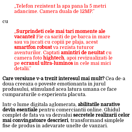
„Telefon rezistent la apa pana la 5 metri
adancime. Camera duala de 12MP.”
cu
„
Surprindeti cele mai tari momente ale
vacantei!
Fie ca sariti de pe barca in mare
sau va jucati cu copiii pe plaja, acest
smartfon robust
va rezista tuturor
aventurilor. Captati
amintiri de neuitat
cu
camera foto
hightech
, apoi revizualizati-le
pe
ecranul ultra-luminos
in cele mai mici
detalii.”
Care versiune v-a trezit interesul mai mult?
Cea de-a
doua creeaza o poveste emotionanta in jurul
produsului, stimuland acea latura umana ce face
cumparaturile o experienta placuta.
Intr-o lume digitala aglomerata,
abilitatile narative
devin esentiale
pentru comerciantii online. Ghidul
complet de fata va va dezvalui
secretele realizarii celor
mai convingatoare descrieri
, transformand simplele
fise de produs in adevarate unelte de vanzari.