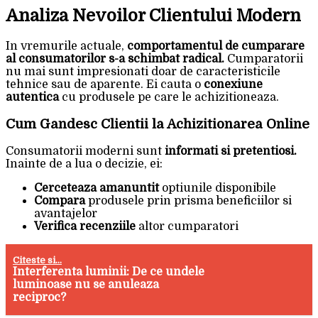
Analiza Nevoilor Clientului Modern
In vremurile actuale,
comportamentul de cumparare
al consumatorilor s-a schimbat radical.
Cumparatorii
nu mai sunt impresionati doar de caracteristicile
tehnice sau de aparente. Ei cauta o
conexiune
autentica
cu produsele pe care le achizitioneaza.
Cum Gandesc Clientii la Achizitionarea Online
Consumatorii moderni sunt
informati si pretentiosi.
Inainte de a lua o decizie, ei:
Cerceteaza amanuntit
optiunile disponibile
Compara
produsele prin prisma beneficiilor si
avantajelor
Verifica recenziile
altor cumparatori
Citeste si...
Interferenta luminii: De ce undele
luminoase nu se anuleaza
reciproc?