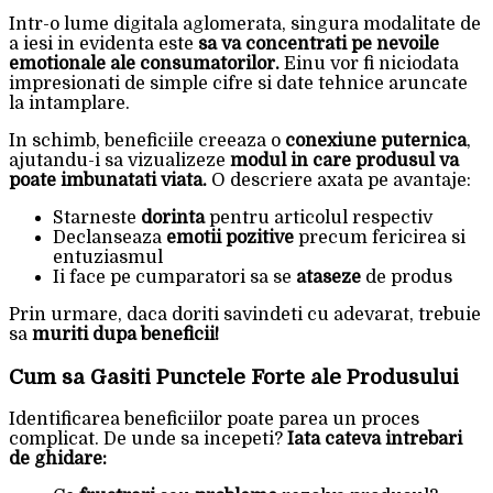
Intr-o lume digitala aglomerata, singura modalitate de
a iesi in evidenta este
sa va concentrati pe nevoile
emotionale ale consumatorilor.
Einu vor fi niciodata
impresionati de simple cifre si date tehnice aruncate
la intamplare.
In schimb, beneficiile creeaza o
conexiune puternica
,
ajutandu-i sa vizualizeze
modul in care produsul va
poate imbunatati viata.
O descriere axata pe avantaje:
Starneste
dorinta
pentru articolul respectiv
Declanseaza
emotii pozitive
precum fericirea si
entuziasmul
Ii face pe cumparatori sa se
ataseze
de produs
Prin urmare, daca doriti savindeti cu adevarat, trebuie
sa
muriti dupa beneficii!
Cum sa Gasiti Punctele Forte ale Produsului
Identificarea beneficiilor poate parea un proces
complicat. De unde sa incepeti?
Iata cateva intrebari
de ghidare: