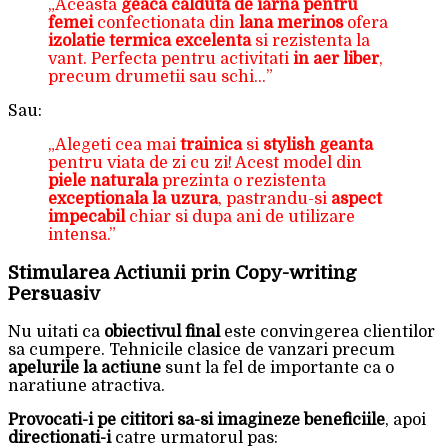
„Aceasta
geaca calduta de iarna pentru
femei
confectionata din
lana merinos
ofera
izolatie termica excelenta
si rezistenta la
vant. Perfecta pentru activitati
in aer liber
,
precum drumetii sau schi…”
Sau:
„Alegeti cea mai
trainica
si
stylish geanta
pentru viata de zi cu zi! Acest model din
piele naturala
prezinta o rezistenta
exceptionala la uzura
, pastrandu-si
aspect
impecabil
chiar si dupa ani de utilizare
intensa.”
Stimularea Actiunii prin Copy-writing
Persuasiv
Nu uitati ca
obiectivul final
este convingerea clientilor
sa cumpere. Tehnicile clasice de vanzari precum
apelurile la actiune
sunt la fel de importante ca o
naratiune atractiva.
Provocati-i pe cititori sa-si imagineze beneficiile
, apoi
directionati-i
catre urmatorul pas: