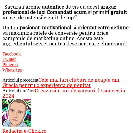
„Savurati arome
autentice
de vis cu acest
aragaz
profesional de lux
!
Comandati acum
si primiti
gratuit
un set de ustensile gatit de top!”
Un ton
pasionat
,
motivational
si
orientat catre actiune
va maximiza ratele de conversie pentru orice
campanie de marketing online. Acesta este
ingredientul secret pentru descrieri care chiar vand!
Facebook
Twitter
Pinterest
WhatsApp
Articolul precedent
Cele mai tari cluburi de noapte din
Grecia pentru o experienta de neuitat
Articolul următor
Creaza site-uri de vanzari de succes in
2024
Redactia e-Click.ro