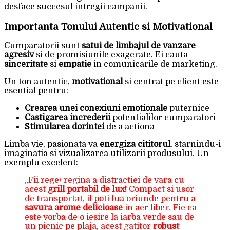
desface succesul intregii campanii.
Importanta Tonului Autentic si Motivational
Cumparatorii sunt
satui de limbajul de vanzare
agresiv
si de promisiunile exagerate. Ei cauta
sinceritate
si
empatie
in comunicarile de marketing.
Un ton autentic,
motivational
si centrat pe client este
esential pentru:
Crearea unei conexiuni emotionale
puternice
Castigarea increderii
potentialilor cumparatori
Stimularea dorintei
de a actiona
Limba vie, pasionata va
energiza cititorul
, starnindu-i
imaginatia si vizualizarea utilizarii produsului. Un
exemplu excelent:
„Fii rege/ regina a distractiei de vara cu
acest
grill portabil de lux!
Compact si usor
de transportat, il poti lua oriunde pentru a
savura arome delicioase
in aer liber. Fie ca
este vorba de o iesire la iarba verde sau de
un picnic pe plaja, acest gatitor
robust