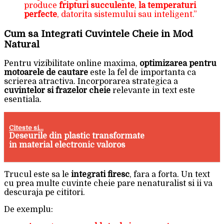
produce
fripturi succulente
,
la temperaturi
perfecte
, datorita sistemului sau inteligent.”
Cum sa Integrati Cuvintele Cheie in Mod
Natural
Pentru vizibilitate online maxima,
optimizarea pentru
motoarele de cautare
este la fel de importanta ca
scrierea atractiva. Incorporarea strategica a
cuvintelor si frazelor cheie
relevante in text este
esentiala.
Citeste si...
Deseurile din plastic transformate
in material electronic valoros
Trucul este sa le
integrati firesc
, fara a forta. Un text
cu prea multe cuvinte cheie pare nenaturalist si ii va
descuraja pe cititori.
De exemplu: