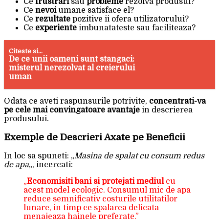
Ce
frustrari
sau
probleme
rezolva produsul?
Ce
nevoi
umane satisface el?
Ce
rezultate
pozitive ii ofera utilizatorului?
Ce
experiente
imbunatateste sau faciliteaza?
Citeste si...
De ce unii oameni sunt stangaci:
misterul nerezolvat al creierului
uman
Odata ce aveti raspunsurile potrivite,
concentrati-va
pe cele mai convingatoare avantaje
in descrierea
produsului.
Exemple de Descrieri Axate pe Beneficii
In loc sa spuneti: „
Masina de spalat cu consum redus
de apa
„, incercati:
„
Economisiti bani si protejati mediul
cu
acest model ecologic. Consumul mic de apa
reduce semnificativ costurile utilitatilor
lunare, in timp ce spalarea delicata
menajeaza hainele preferate.”