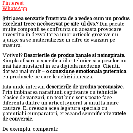
Pinterest
WhatsApp
Știti acea senzatie frustrata de a vedea cum un produs
excelent trece neobservat pe site-ul dvs.?
Din pacate,
multe companii se confrunta cu aceasta provocare.
Investitia in dezvoltarea unor articole grozave nu
ajunge sa se materializeze in cifre de vanzari pe
masura.
Motivul?
Descrierile de produs banale si neinspirate.
Simpla afisare a specificatiilor tehnice si a pozelor nu
mai taie mustarul in era digitala moderna. Clientii
doresc mai mult –
o conexiune emotionala puternica
cu produsele pe care le achizitioneaza.
Iata unde intervin
descrierile de produs persuasive.
Prin imbinarea naratiunii captivante cu tehnicile
clasice de vanzari, un text bine scris poate face
diferenta dintre un articol ignorat si unul la mare
cautare. El creeaza acea legatura speciala cu
potentialii cumparatori, crescand semnificativ
ratele
de conversie.
De exemplu, comparati: