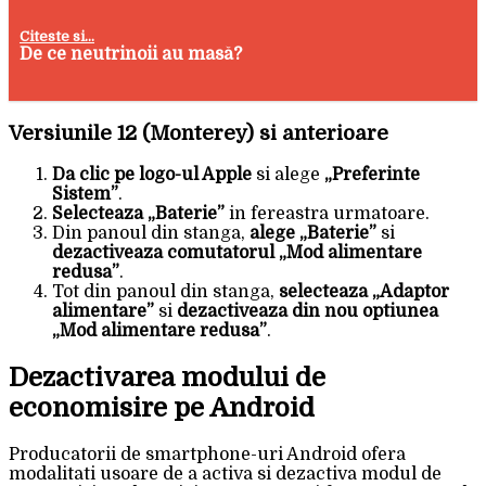
Citeste si...
De ce neutrinoii au masă?
Versiunile 12 (Monterey) si anterioare
Da clic pe logo-ul Apple
si alege
„Preferinte
Sistem”
.
Selecteaza „Baterie”
in fereastra urmatoare.
Din panoul din stanga,
alege „Baterie”
si
dezactiveaza comutatorul „Mod alimentare
redusa”
.
Tot din panoul din stanga,
selecteaza „Adaptor
alimentare”
si
dezactiveaza din nou optiunea
„Mod alimentare redusa”
.
Dezactivarea modului de
economisire pe Android
Producatorii de smartphone-uri Android ofera
modalitati usoare de a activa si dezactiva modul de