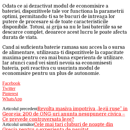
Odata ce ai dezactivat modul de economisire a
bateriei, dispozitivele tale vor functiona la parametrii
optimi, permitandu-ti sa te bucuri de intreaga lor
putere de procesare si de toate caracteristicile
disponibile. Totusi, ai grija sa nu le lasi bateriile sa se
descarce complet, deoarece acest lucru le poate afecta
durata de viata.
Cand ai suficienta baterie ramasa sau acces la o sursa
de alimentare, utilizeaza-ti dispozitivele la capacitate
maxima pentru cea mai buna experienta de utilizare.
Iar atunci cand vei simti nevoia sa economisesti
bateria, poti reactiva cu usurinta modul de
economisire pentru un plus de autonomie.
Facebook
Twitter
Pinterest
WhatsApp
Articolul precedent
Revolta masiva impotriva „legii ruse” in
Georgia: 200 de ONG-uri anunta nesupunere civica –
Ce prevede controversata lege?
Articolul următor
Cele mai tari cluburi de noapte din
Grecia pentru o experienta de neuitat