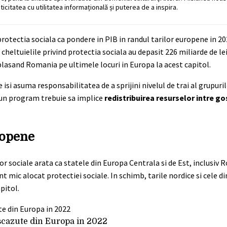
ticitatea cu utilitatea informațională și puterea de a inspira.
rotectia sociala ca pondere in PIB in randul tarilor europene in 20
 cheltuielile privind protectia sociala au depasit 226 miliarde de lei
 plasand Romania pe ultimele locuri in Europa la acest capitol.
 isi asuma responsabilitatea de a sprijini nivelul de trai al grupuril
, un program trebuie sa implice
redistribuirea resurselor intre go
ropene
lor sociale arata ca statele din Europa Centrala si de Est, inclusiv
t mic alocat protectiei sociale. In schimb, tarile nordice si cele d
pitol.
i scazute din Europa in 2022