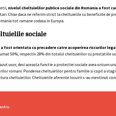
etii,
nivelul cheltuielilor publice sociale din Romania a fost ca
ari. Chiar daca ne referim strict la cheltuielile cu beneficiile de pr
 Romania tot ramane codasa in Europa.
ltuielile sociale
 a fost orientata cu precadere catre acoperirea riscurilor leg
umat 50%, respectiv 28% din totalul cheltuielilor cu prestatiile so
scazut usor, desi aceasta functie a protectiei sociale avea oricum un
orilor romani. Ponderea cheltuielilor pentru familie si copil a stag
ctura cheltuielilor. Cheltuielile aferente locuirii s-au mentinut con
zastru