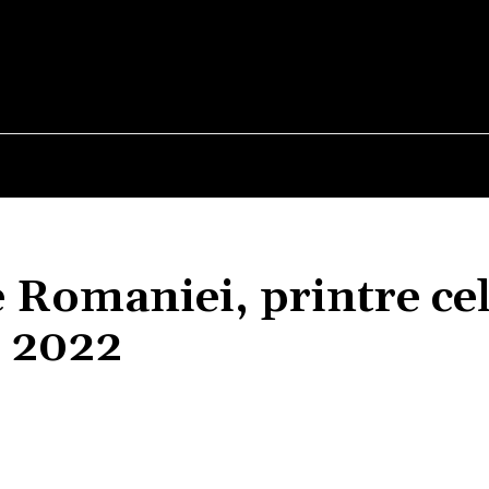
E
STIRI
TEHNOLOGIE-STIINTA
CURIOZITATI
le Romaniei, printre ce
n 2022
Acțiune