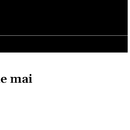
OPINII
le mai