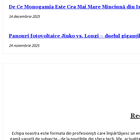
De Ce Monogamia Este Cea Mai Mare Minciună din Is
14 decembrie 2025
Panouri fotovoltaice Jinko vs. Longi – duelul giganți
24 noiembrie 2025
Re
Echipa noastra este formata din profesioniști care împărtășesc un e
gamă variată de subiecte - de la noutățile din sfera tech, life, actualit