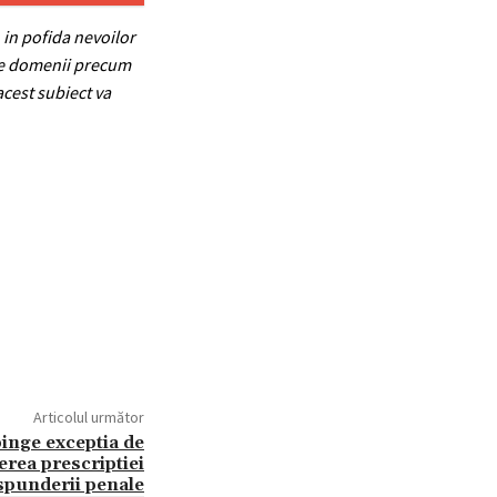
 in pofida nevoilor
rite domenii precum
acest subiect va
Articolul următor
inge exceptia de
erea prescriptiei
spunderii penale