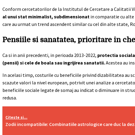
Conform cercetatorilor de la Institutul de Cercetare a Calitatii Vi
al unui stat minimalist, subdimensionat
in comparatie cu alte t
care au urmat un trend ascendent similar cu cel din alte state,
Pensiile si sanatatea, prioritare in che
Ca si in anii precedenti, in perioada 2013-2022,
protectia sociala
(pensii) si cele de boala sau ingrijirea sanatatii.
Acestea au ins
In acelasi timp, costurile cu beneficiile privind dizabilitatea au 
scazute valori la nivel european, potrivit unei analize a cercetat
beneficiile sociale legate de somaj au indicat o diminuare in stru
redusa.
Citeste si...
Zodii incompatibile: Combinatiile astrologice care duc la de