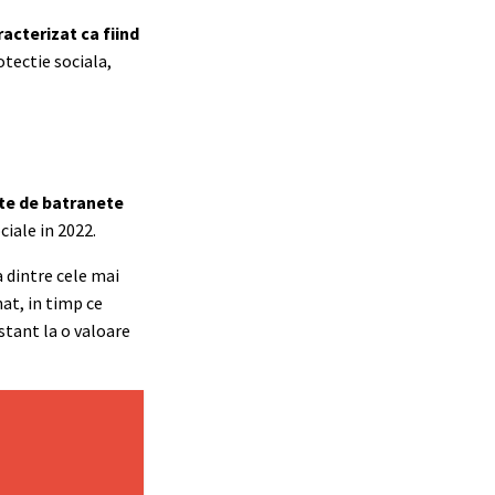
racterizat ca fiind
otectie sociala,
ate de batranete
ciale in 2022.
a dintre cele mai
nat, in timp ce
stant la o valoare