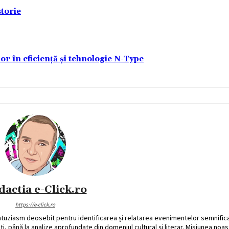
torie
lor în eficiență și tehnologie N-Type
dactia e-Click.ro
https://e-click.ro
ntuziasm deosebit pentru identificarea și relatarea evenimentelor semnific
ati, până la analize aprofundate din domeniul cultural și literar. Misiunea noa