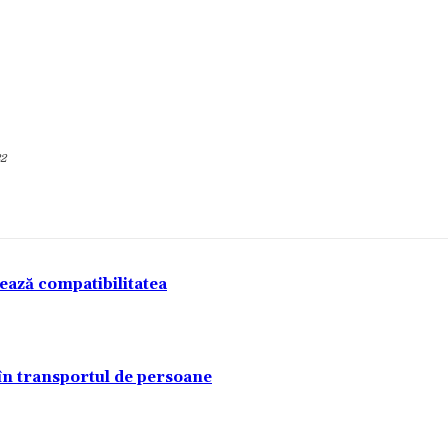
22
tează compatibilitatea
 în transportul de persoane