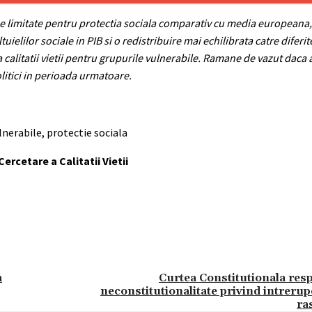
e limitate pentru protectia sociala comparativ cu media europeana,
uielilor sociale in PIB si o redistribuire mai echilibrata catre dife
a calitatii vietii pentru grupurile vulnerabile. Ramane de vazut daca 
litici in perioada urmatoare.
lnerabile, protectie sociala
ercetare a Calitatii Vietii
a
Curtea Constitutionala resp
neconstitutionalitate privind intrerup
ra