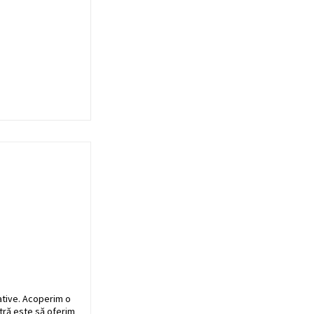
ative. Acoperim o
stră este să oferim