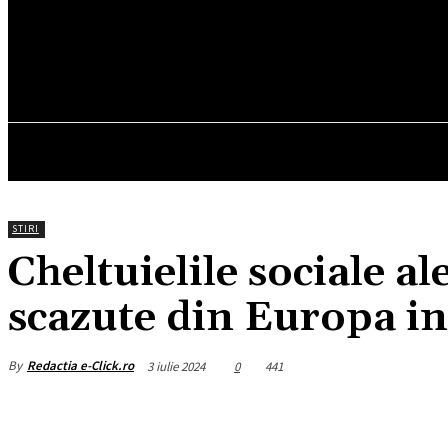
19.2
C
München
joi, august 6, 2026
HOM
STIRI
Cheltuielile sociale a
scazute din Europa i
By
Redactia e-Click.ro
3 iulie 2024
0
441