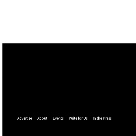
Conectare
Bine ați venit! Autentificați-vă in contul dvs
numele dvs de utilizator
parola dvs
Ați uitat parola? obține ajutor
Politica de Confidentialitate
Recuperare parola
Recuperați-vă parola
adresa dvs de email
O parola va fi trimisă pe adresa dvs de email.
Advertise
About
Events
Write for Us
In the Press