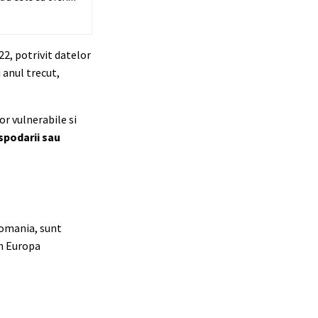
22, potrivit datelor
 anul trecut,
or vulnerabile si
spodarii sau
 Romania, sunt
in Europa