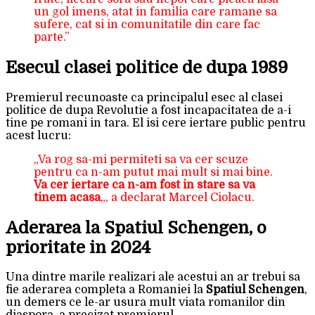
un gol imens, atat in familia care ramane sa
sufere, cat si in comunitatile din care fac
parte.”
Esecul clasei politice de dupa 1989
Premierul recunoaste ca principalul esec al clasei
politice de dupa Revolutie a fost incapacitatea de a-i
tine pe romani in tara. El isi cere iertare public pentru
acest lucru:
„Va rog sa-mi permiteti sa va cer scuze
pentru ca n-am putut mai mult si mai bine.
Va cer iertare ca n-am fost in stare sa va
tinem acasa
„, a declarat Marcel Ciolacu.
Aderarea la Spatiul Schengen, o
prioritate in 2024
Una dintre marile realizari ale acestui an ar trebui sa
fie aderarea completa a Romaniei la
Spatiul Schengen
,
un demers ce le-ar usura mult viata romanilor din