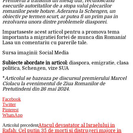
Premierul a transmis un mesaj dur, recunoscand
esecurile autoritatilor de a stopa valul plecarilor
romanilor peste hotare. Aderarea la Schengen, un
obiectiv pe termen scurt, ar putea fi un prim pas in
rezolvarea unora dintre problemele diasporei.
Impartaseste acest articol pentru a promova tema
importanta a migratiei fortei de munca din Romania!
Lasa un comentariu cu parerile tale.
Sursa imaginii: Social Media
Subiecte abordate in articol:
diaspora, emigratie, clasa
politica, Schengen, vize SUA
*
Articolul se bazeaza pe discursul premierului Marcel
Ciolacu la evenimentul de Ziua Romanilor de
Pretutindeni din 26 mai 2024.
Facebook
Twitter
Pinterest
WhatsApp
Articolul precedent
Atacul devastator al Israelului in
Rafah: Cel putin 35 de morti si distrugeri majore in