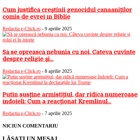
Cum justifică creștinii genocidul canaaniților
comis de evrei în Biblie
Redactia e-Click.ro
-
9 aprilie 2025
Să se oprească nebunia cu noi. Câteva cuvinte
despre religie și...
Redactia e-Click.ro
-
8 aprilie 2025
Putin susține armistițiul, dar ridică numeroase
îndoieli: Cum a reacționat Kremlinul...
Redactia e-Click.ro
-
7 aprilie 2025
NICIUN COMENTARIU
LĂSAȚI UN MESAJ