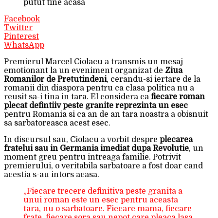
putut tine acasa
Facebook
Twitter
Pinterest
WhatsApp
Premierul Marcel Ciolacu a transmis un mesaj
emotionant la un eveniment organizat de
Ziua
Romanilor de Pretutindeni
, cerandu-si iertare de la
romanii din diaspora pentru ca clasa politica nu a
reusit sa-i tina in tara. El considera ca
fiecare roman
plecat defintiiv peste granite reprezinta un esec
pentru Romania si ca an de an tara noastra a obisnuit
sa sarbatoreasca acest esec.
In discursul sau, Ciolacu a vorbit despre
plecarea
fratelui sau in Germania imediat dupa Revolutie
, un
moment greu pentru intreaga familie. Potrivit
premierului, o veritabila sarbatoare a fost doar cand
acestia s-au intors acasa.
„Fiecare trecere definitiva peste granita a
unui roman este un esec pentru aceasta
tara, nu o sarbatoare. Fiecare mama, fiecare
frate, fiecare sora sau nepot care pleaca lasa