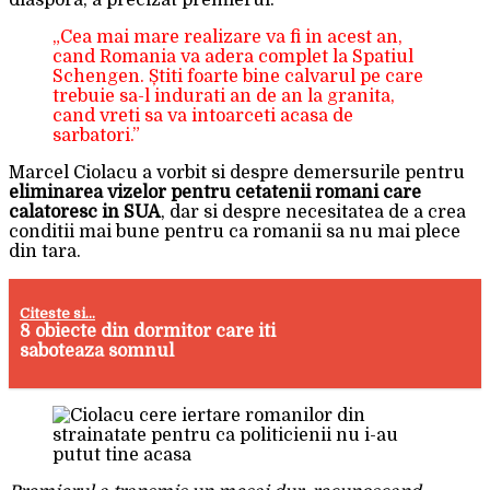
diaspora, a precizat premierul.
„Cea mai mare realizare va fi in acest an,
cand Romania va adera complet la Spatiul
Schengen. Știti foarte bine calvarul pe care
trebuie sa-l indurati an de an la granita,
cand vreti sa va intoarceti acasa de
sarbatori.”
Marcel Ciolacu a vorbit si despre demersurile pentru
eliminarea vizelor pentru cetatenii romani care
calatoresc in SUA
, dar si despre necesitatea de a crea
conditii mai bune pentru ca romanii sa nu mai plece
din tara.
Citeste si...
8 obiecte din dormitor care iti
saboteaza somnul