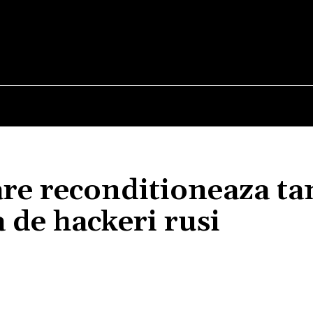
E
STIRI
TEHNOLOGIE-STIINTA
CURIOZITATI
re reconditioneaza ta
 de hackeri rusi
Acțiune