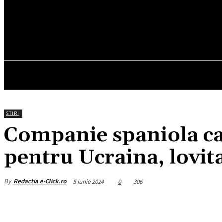
16.6
C
München
vineri, august 7, 2026
HOM
STIRI
Companie spaniola ca
pentru Ucraina, lovita
By
Redactia e-Click.ro
5 iunie 2024
0
306