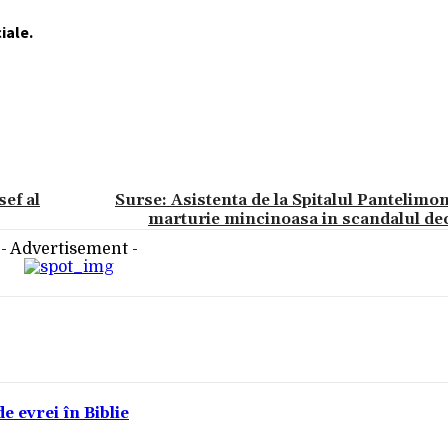
iale.
sef al
Surse: Asistenta de la Spitalul Pantelimo
marturie mincinoasa in scandalul de
- Advertisement -
e evrei în Biblie