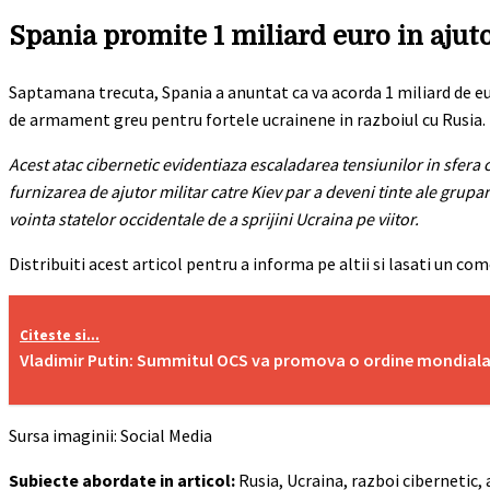
Spania promite 1 miliard euro in ajut
Saptamana trecuta, Spania a anuntat ca va acorda 1 miliard de eur
de armament greu pentru fortele ucrainene in razboiul cu Rusia.
Acest atac cibernetic evidentiaza escaladarea tensiunilor in sfera
furnizarea de ajutor militar catre Kiev par a deveni tinte ale grupa
vointa statelor occidentale de a sprijini Ucraina pe viitor.
Distribuiti acest articol pentru a informa pe altii si lasati un com
Citeste si...
Vladimir Putin: Summitul OCS va promova o ordine mondiala 
Sursa imaginii: Social Media
Subiecte abordate in articol:
Rusia, Ucraina, razboi cibernetic