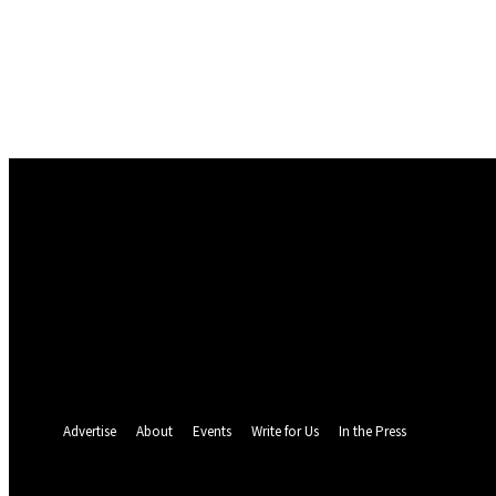
Conectare
Bine ați venit! Autentificați-vă in contul dvs
numele dvs de utilizator
parola dvs
Ați uitat parola? obține ajutor
Politica de Confidentialitate
Recuperare parola
Recuperați-vă parola
adresa dvs de email
O parola va fi trimisă pe adresa dvs de email.
Advertise
About
Events
Write for Us
In the Press