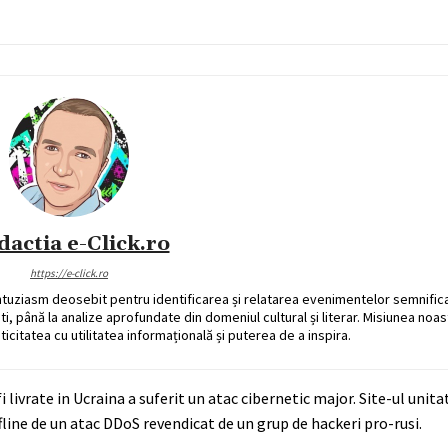
dactia e-Click.ro
https://e-click.ro
ntuziasm deosebit pentru identificarea și relatarea evenimentelor semnific
ati, până la analize aprofundate din domeniul cultural și literar. Misiunea noa
ticitatea cu utilitatea informațională și puterea de a inspira.
livrate in Ucraina a suferit un atac cibernetic major. Site-ul unit
line de un atac DDoS revendicat de un grup de hackeri pro-rusi.