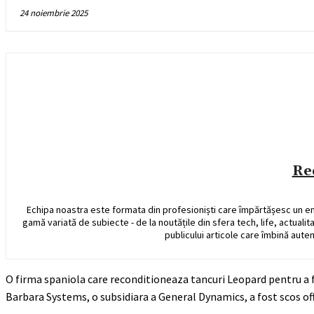
24 noiembrie 2025
Re
Echipa noastra este formata din profesioniști care împărtășesc un e
gamă variată de subiecte - de la noutățile din sfera tech, life, actualit
publicului articole care îmbină auten
O firma spaniola care reconditioneaza tancuri Leopard pentru a fi 
Barbara Systems, o subsidiara a General Dynamics, a fost scos off