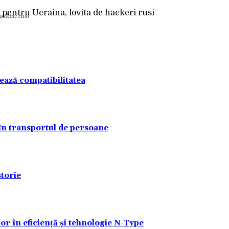
ackeri rusi
tează compatibilitatea
 în transportul de persoane
torie
lor în eficiență și tehnologie N-Type