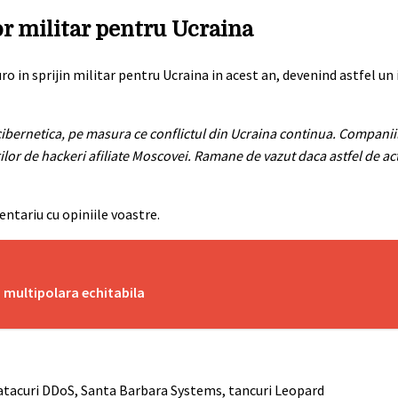
or militar pentru Ucraina
o in sprijin militar pentru Ucraina in acest an, devenind astfel u
 cibernetica, pe masura ce conflictul din Ucraina continua. Companiil
rilor de hackeri afiliate Moscovei. Ramane de vazut daca astfel de ac
entariu cu opiniile voastre.
multipolara echitabila
, atacuri DDoS, Santa Barbara Systems, tancuri Leopard