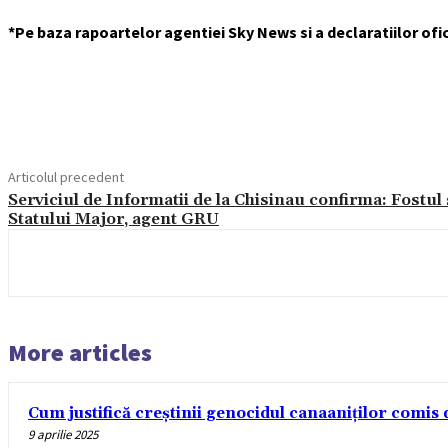
*Pe baza rapoartelor agentiei Sky News si a declaratiilor ofic
Acțiune
Articolul precedent
Serviciul de Informatii de la Chisinau confirma: Fostul 
Statului Major, agent GRU
More articles
Cum justifică creștinii genocidul canaaniților comis d
9 aprilie 2025