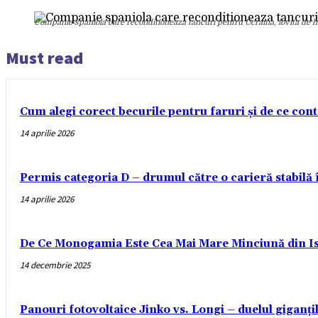
Companie spaniola care reconditioneaza tancuri pentru Ucraina, lovita de h
Must read
Cum alegi corect becurile pentru faruri și de ce con
14 aprilie 2026
Permis categoria D – drumul către o carieră stabilă
14 aprilie 2026
De Ce Monogamia Este Cea Mai Mare Minciună din Is
14 decembrie 2025
Panouri fotovoltaice Jinko vs. Longi – duelul giganți