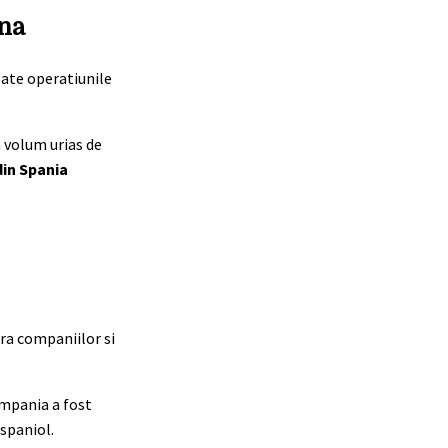
ina
oate operatiunile
 volum urias de
din Spania
pra companiilor si
mpania a fost
 spaniol.