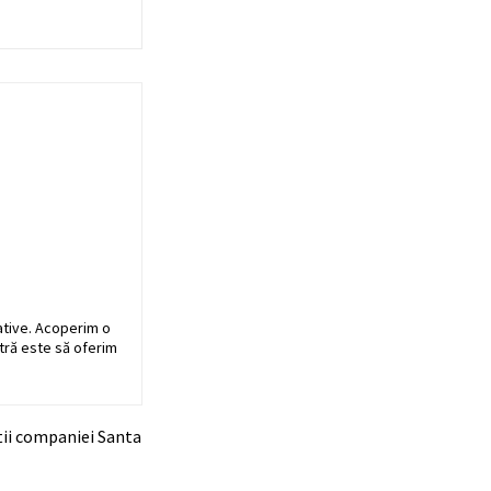
ative. Acoperim o
stră este să oferim
atii companiei Santa