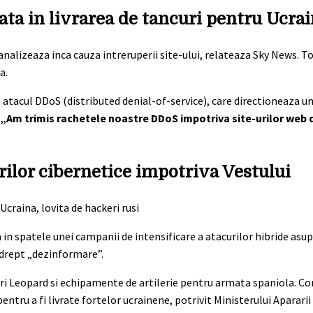
ata in livrarea de tancuri pentru Ucra
nalizeaza inca cauza intreruperii site-ului, relateaza Sky News. T
a.
tacul DDoS (distributed denial-of-service), care directioneaza un
„Am trimis rachetele noastre DDoS impotriva site-urilor web 
rilor cibernetice impotriva Vestului
 in spatele unei campanii de intensificare a atacurilor hibride asu
 drept „dezinformare”.
i Leopard si echipamente de artilerie pentru armata spaniola. Co
tru a fi livrate fortelor ucrainene, potrivit Ministerului Apararii