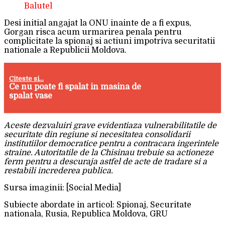
Balutel
Desi initial angajat la ONU inainte de a fi expus,
Gorgan risca acum urmarirea penala pentru
complicitate la spionaj si actiuni impotriva securitatii
nationale a Republicii Moldova.
Citeste si...
Ce nu poate fi spalat in masina de
spalat vase
Aceste dezvaluiri grave evidentiaza vulnerabilitatile de
securitate din regiune si necesitatea consolidarii
institutiilor democratice pentru a contracara ingerintele
straine. Autoritatile de la Chisinau trebuie sa actioneze
ferm pentru a descuraja astfel de acte de tradare si a
restabili increderea publica.
Sursa imaginii: [Social Media]
Subiecte abordate in articol: Spionaj, Securitate
nationala, Rusia, Republica Moldova, GRU