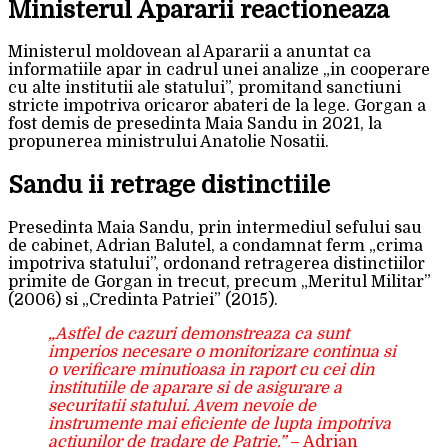
Ministerul Apararii reactioneaza
Ministerul moldovean al Apararii a anuntat ca
informatiile apar in cadrul unei analize „in cooperare
cu alte institutii ale statului”, promitand sanctiuni
stricte impotriva oricaror abateri de la lege. Gorgan a
fost demis de presedinta Maia Sandu in 2021, la
propunerea ministrului Anatolie Nosatii.
Sandu ii retrage distinctiile
Presedinta Maia Sandu, prin intermediul sefului sau
de cabinet, Adrian Balutel, a condamnat ferm „crima
impotriva statului”, ordonand retragerea distinctiilor
primite de Gorgan in trecut, precum „Meritul Militar”
(2006) si „Credinta Patriei” (2015).
„Astfel de cazuri demonstreaza ca sunt
imperios necesare o monitorizare continua si
o verificare minutioasa in raport cu cei din
institutiile de aparare si de asigurare a
securitatii statului. Avem nevoie de
instrumente mai eficiente de lupta impotriva
actiunilor de tradare de Patrie.”
– Adrian