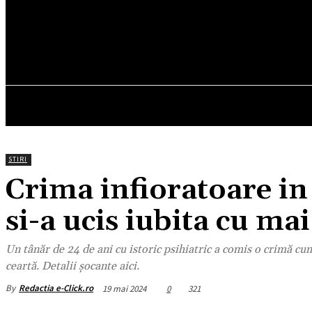
22.9
C
München
joi, august 6, 2026
HOM
STIRI
Crima infioratoare in
si-a ucis iubita cu mai
Un tânăr de 24 de ani cu istoric psihiatric a comis o crimă cum
ceartă. Detalii șocante aici.
By
Redactia e-Click.ro
19 mai 2024
0
321