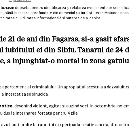
https://e-click.ro
ntuziasm deosebit pentru identificarea și relatarea evenimentelor semnific
ati, până la analize aprofundate din domeniul cultural și literar. Misiunea noa
ticitatea cu utilitatea informațională și puterea de a inspira.
 21 de ani din Fagaras, si-a gasit sfars
iubitului ei din Sibiu. Tanarul de 24 de
e, a injunghiat-o mortal in zona gatulu
e apartament al criminalului. Un apropiat al acestuia a dezvaluit c
 a incercat sa se sinucida.
hotice
, devenind violent, agitat si auzind voci. In octombrie-noie
au dus la internarea fortata pentru 4 zile.
A avut mai multe la rand intr-o perioada relativ scurta, din oct