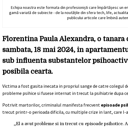
Echipa noastra este formata din profesioniști care împărtășesc un e
gamă variată de subiecte - de la noutățile din sfera tech, life, actualit
publicului articole care îmbină auten
Florentina Paula Alexandra, o tanara de
sambata, 18 mai 2024, in apartamentul 
sub influenta substantelor psihoactiv
posibila cearta.
Victima a fost gasita inecata in propriul sange de catre colegul d
probleme psihice si fusese internat in trecut la psihiatrie dupa ce
Potrivit martorilor, criminalul manifesta frecvent
episoade psi
trecut printr-o perioada dificila, cu multiple crize in lant, care l-
„El a avut probleme si in trecut cu episoade psihotice. 