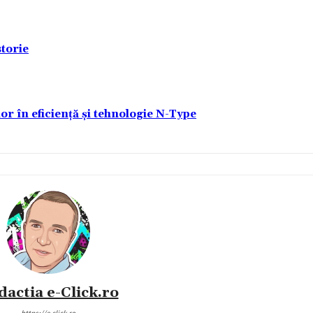
torie
lor în eficiență și tehnologie N-Type
dactia e-Click.ro