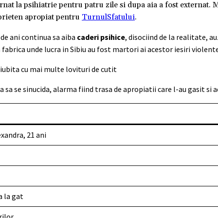
nat la psihiatrie pentru patru zile si dupa aia a fost externat. 
 prieten apropiat pentru
TurnulSfatului
.
 de ani continua sa aiba
caderi psihice
, disociind de la realitate, au
 fabrica unde lucra in Sibiu au fost martori ai acestor iesiri violente
sa se sinucida, alarma fiind trasa de apropiatii care l-au gasit si a
xandra, 21 ani
a la gat
rilor