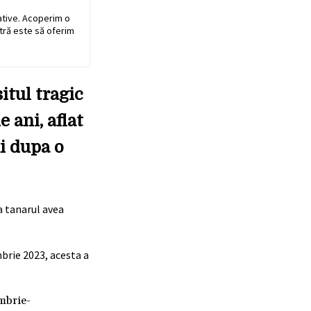
ative. Acoperim o
stră este să oferim
itul tragic
 ani, aflat
i dupa o
a tanarul avea
mbrie 2023, acesta a
ombrie-