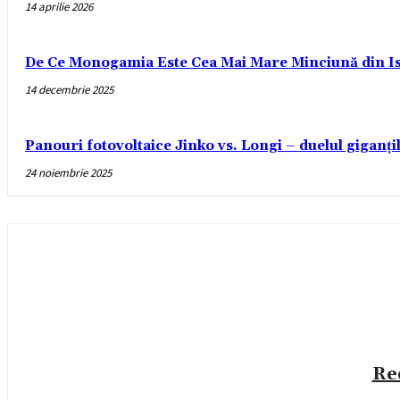
14 aprilie 2026
De Ce Monogamia Este Cea Mai Mare Minciună din Is
14 decembrie 2025
Panouri fotovoltaice Jinko vs. Longi – duelul giganți
24 noiembrie 2025
Re