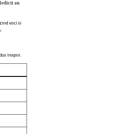
Medicii au
zind voci si
.
dus inapoi.