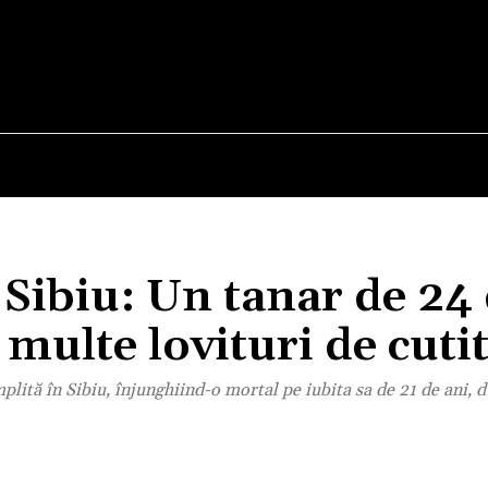
E
STIRI
TEHNOLOGIE-STIINTA
CURIOZITATI
 Sibiu: Un tanar de 24 
 multe lovituri de cuti
plită în Sibiu, înjunghiind-o mortal pe iubita sa de 21 de ani, 