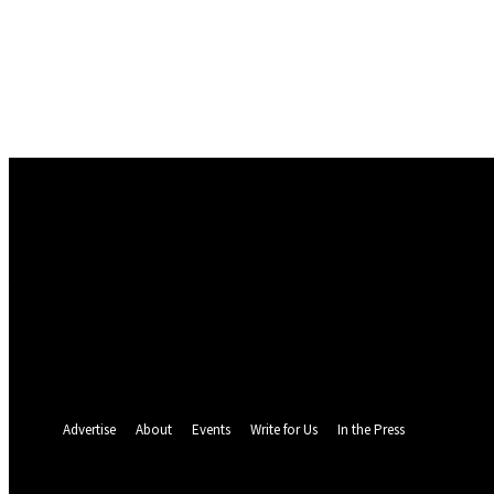
Conectare
Bine ați venit! Autentificați-vă in contul dvs
numele dvs de utilizator
parola dvs
Ați uitat parola? obține ajutor
Politica de Confidentialitate
Recuperare parola
Recuperați-vă parola
adresa dvs de email
O parola va fi trimisă pe adresa dvs de email.
Advertise
About
Events
Write for Us
In the Press