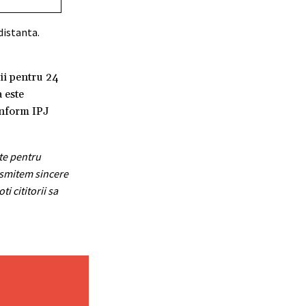
distanta.
ii pentru 24
 este
conform IPJ
ate pentru
nsmitem sincere
i cititorii sa