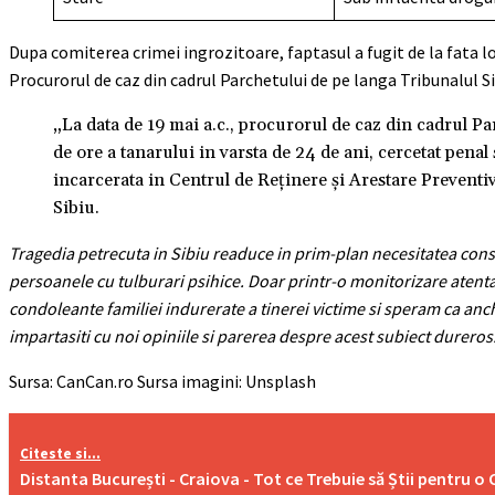
Dupa comiterea crimei ingrozitoare, faptasul a fugit de la fata loc
Procurorul de caz din cadrul Parchetului de pe langa Tribunalul Si
„La data de 19 mai a.c., procurorul de caz din cadrul P
de ore a tanarului in varsta de 24 de ani, cercetat penal
incarcerata in Centrul de Reţinere şi Arestare Preventiv
Sibiu.
Tragedia petrecuta in Sibiu readuce in prim-plan necesitatea consti
persoanele cu tulburari psihice. Doar printr-o monitorizare atent
condoleante familiei indurerate a tinerei victime si speram ca anche
impartasiti cu noi opiniile si parerea despre acest subiect dureros
Sursa: CanCan.ro Sursa imagini: Unsplash
Citeste si...
Distanta București - Craiova - Tot ce Trebuie să Știi pentru o 