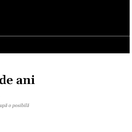
OPINII
de ani
t
după o posibilă