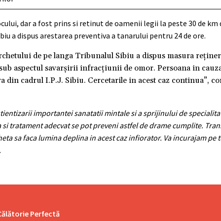
ului, dar a fost prins si retinut de oamenii legii la peste 30 de km 
biu a dispus arestarea preventiva a tanarului pentru 24 de ore.
archetului de pe langa Tribunalul Sibiu a dispus masura reţiner
 sub aspectul savarşirii infracţiunii de omor. Persoana in cauza
a din cadrul I.P.J. Sibiu. Cercetarile in acest caz continua”, 
entizarii importantei sanatatii mintale si a sprijinului de specialit
a si tratament adecvat se pot preveni astfel de drame cumplite. Tra
ta sa faca lumina deplina in acest caz infiorator. Va incurajam pe tot
.
Călătorie Perfectă