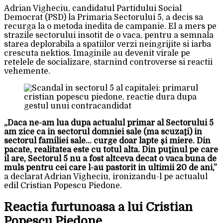
Adrian Vigheciu, candidatul Partidului Social
Democrat (PSD) la Primaria Sectorului 5, a decis sa
recurga la o metoda inedita de campanie. El a mers pe
strazile sectorului insotit de o vaca, pentru a semnala
starea deplorabila a spatiilor verzi neingrijite si iarba
crescuta nektios. Imaginile au devenit virale pe
retelele de socializare, starnind controverse si reactii
vehemente.
„Daca ne-am lua dupa actualul primar al Sectorului 5
am zice ca in sectorul domniei sale (ma scuzaţi) in
sectorul familiei sale… curge doar lapte şi miere. Din
pacate, realitatea este cu totul alta. Din puţinul pe care
il are, Sectorul 5 nu a fost altceva decat o vaca buna de
muls pentru cei care l-au pastorit in ultimii 20 de ani,”
a declarat Adrian Vigheciu, ironizandu-l pe actualul
edil Cristian Popescu Piedone.
Reactia furtunoasa a lui Cristian
Popescu Piedone