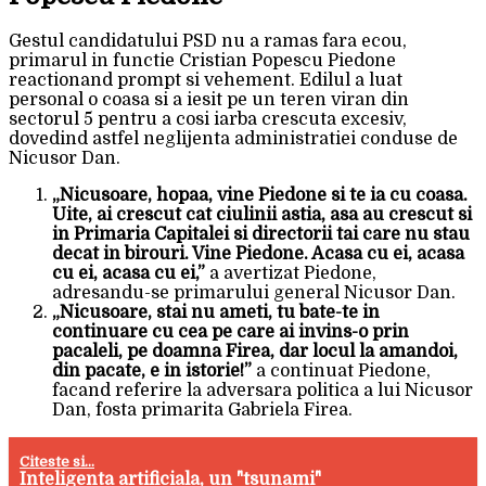
Gestul candidatului PSD nu a ramas fara ecou,
primarul in functie Cristian Popescu Piedone
reactionand prompt si vehement. Edilul a luat
personal o coasa si a iesit pe un teren viran din
sectorul 5 pentru a cosi iarba crescuta excesiv,
dovedind astfel neglijenta administratiei conduse de
Nicusor Dan.
„Nicusoare, hopaa, vine Piedone si te ia cu coasa.
Uite, ai crescut cat ciulinii astia, asa au crescut si
in Primaria Capitalei si directorii tai care nu stau
decat in birouri. Vine Piedone. Acasa cu ei, acasa
cu ei, acasa cu ei,”
a avertizat Piedone,
adresandu-se primarului general Nicusor Dan.
„Nicusoare, stai nu ameti, tu bate-te in
continuare cu cea pe care ai invins-o prin
pacaleli, pe doamna Firea, dar locul la amandoi,
din pacate, e in istorie!”
a continuat Piedone,
facand referire la adversara politica a lui Nicusor
Dan, fosta primarita Gabriela Firea.
Citeste si...
Inteligenta artificiala, un "tsunami"