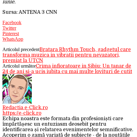
iunie.
Sursa: ANTENA 3 CNN
Facebook
Twitter
Pinterest
WhatsApp
Articolul precedent
Bratara Rhythm Touch, gadgetul care
transforma muzica in vibratii pentru nevazatori,
premiat la UTCN
Articolul următor
Crima infioratoare in Sibiu: Un tanar de
24 de ani si-a ucis iubita cu mai multe lovituri de cutit
Redactia e-Click.ro
https://e-click.ro
Echipa noastra este formata din profesioniști care
împărtășesc un entuziasm deosebit pentru
identificarea și relatarea evenimentelor semnificative.
Acoperim o gamă variată de subiecte - de la noutățile