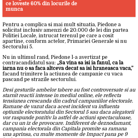
ce loveste 60% din locurile de
munca
Pentru a complica si mai mult situatia, Piedone a
solicitat inclusiv amenzi de 20.000 de lei din partea
Politiei Locale, intrucat terenul pe care a cosit
apartine, conform actelor, Primariei Generale si nu
Sectorului 5.
Nu in ultimul rand, Piedone l-a avertizat pe
contracandidatul sau:
„Sa vina sa isi ia fanul, ca la
iarna nu o sa faca altceva decat sa isi hraneasca vaca,”
facand trimitere la actiunea de campanie cu vaca
pascand pe strazile sectorului.
Desi gesturile ambelor tabere au fost controversate si au
starnit reactii intense in mediul online, ele reflecta
tensiunea crescanda din cadrul campaniilor electorale.
Ramane de vazut daca acest incident va influenta
optiunile electoratului din Sectorul 5 sau daca alegatorii
vor raspunde pozitiv la astfel de actiuni spectaculoase,
dar cu un iz de provocare. Indiferent de deznodamant,
campania electorala din Capitala promite sa ramana
una aprinsa, cu multe momente de Impact pana pe 9