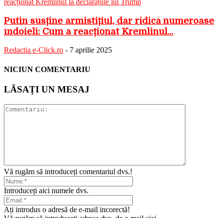
Putin susține armistițiul, dar ridică numeroase
îndoieli: Cum a reacționat Kremlinul...
Redactia e-Click.ro
-
7 aprilie 2025
NICIUN COMENTARIU
LĂSAȚI UN MESAJ
Vă rugăm să introduceți comentariul dvs.!
Introduceți aici numele dvs.
Ați introdus o adresă de e-mail incorectă!