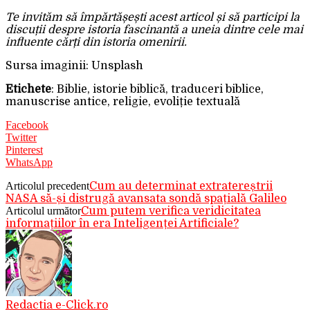
Te invităm să împărtășești acest articol și să participi la
discuții despre istoria fascinantă a uneia dintre cele mai
influente cărți din istoria omenirii.
Sursa imaginii: Unsplash
Etichete
: Biblie, istorie biblică, traduceri biblice,
manuscrise antice, religie, evoliție textuală
Facebook
Twitter
Pinterest
WhatsApp
Articolul precedent
Cum au determinat extratereștrii
NASA să-și distrugă avansata sondă spațială Galileo
Articolul următor
Cum putem verifica veridicitatea
informațiilor în era Inteligenței Artificiale?
Redactia e-Click.ro