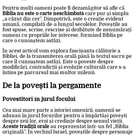
Pentru mulți oameni poate fi dezamăgitor să afle că
Biblia nu este o carte neschimbată
care pur și simplu
„a căzut din cer”. Dimpotrivă, este o creație evident
umană, compilată de-a lungul secolelor. Poveștile au
fost spuse, scrise, rescrise și dezbătute de nenumărați
oameni cu propriile lor interese, formând Biblia pe
care o cunoaștem astăzi.
În acest articol vom explora fascinanta călătorie a
Bibliei, de la transmiterea orală până la textul sacru pe
care îl cunoaștem astăzi. Este o poveste despre
modificări, contradicții și evoluție culturală care s-a
întins pe parcursul mai multor milenii.
De la povești la pergamente
Povestitori în jurul focului
Cea mai mare parte a istoriei omenirii, oamenii se
adunau în jurul focurilor pentru a împărtăși povești
despre zeii lor, eroi și credințe despre sensul vieții.
Aceste tradiții orale
au reprezentat într-un fel „Biblia
originală”. În vechiul Israel, poveștile despre personaje