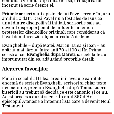
comună a vremii. După moartea sa, urmașii săi au
început să scrie despre el.
Primele scrieri
sunt epistolele lui Pavel, create în jurul
anului 50 d.Hr. Deși Pavel nu a fost ales de Isus ca
unul dintre discipolii săi inițiali, scrisorile sale au
devenit disproporționat de influente, în ciuda
protestelor discipolilor originali care considerau că
Pavel denaturează religia introdusă de Isus.
Evangheliile – după Matei, Marcu, Luca și Ioan – au
apărut mai târziu, între anii 70 și 100 d.Hr. Prima
scrisă a fost
Evanghelia după Marcu
, iar celelalte au
împrumutat din ea, adăugând propriile detalii.
Alegerea favoriților
Până în secolul al II-lea, creștinii aveau o cantitate
enormă de scrieri: Evanghelii, scrisori și chiar texte
neobișnuite, precum Evanghelia după Toma. Liderii
bisericii au trebuit să decidă ce este canonic și ce nu.
Acest proces a durat secole. În anul 367 d.Hr.,
episcopul Atanasie a întocmit lista care a devenit Noul
Testament.