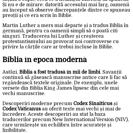
Și nu e de mirare: datorită accesului mai larg, oamenii
au început să observe discrepanțele dintre ce spuneau
preoții și ce era scris în Biblie.
Martin Luther a mers mai departe și a tradus Biblia în
germană, pentru ca oamenii simpli să o poată citi
singuri. Traducerea lui Luther și creșterea
protestantismului au provocat noi controverse cu
privire la cărțile care ar trebui incluse în Biblie.
Biblia în epoca modernă
Astăzi,
Biblia a fost tradusă în mii de limbi
. Savanții
continuă să găsească manuscrise antice care îi fac să
regândească textele originale. De exemplu, unele
versete din Biblia King James lipsesc din cele mai
vechi manuscrise.
Descoperiri moderne precum
Codex Sinaiticus
și
Codex Vaticanus
au oferit texte mai vechi și mai de
încredere. Aceste descoperiri au stat la baza
traducerilor precum New International Version (NIV),
care urmărește un echilibru între acuratețe și
lizibilitate.