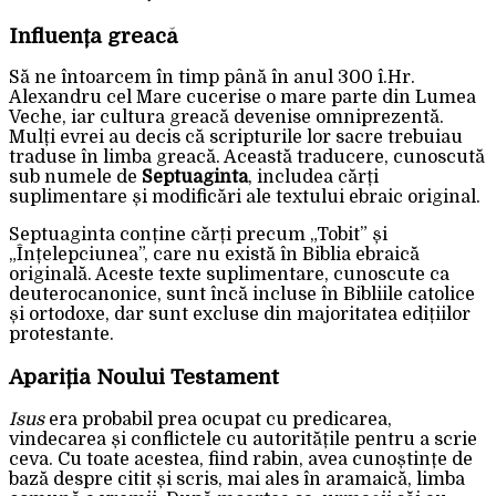
Influența greacă
Să ne întoarcem în timp până în anul 300 î.Hr.
Alexandru cel Mare cucerise o mare parte din Lumea
Veche, iar cultura greacă devenise omniprezentă.
Mulți evrei au decis că scripturile lor sacre trebuiau
traduse în limba greacă. Această traducere, cunoscută
sub numele de
Septuaginta
, includea cărți
suplimentare și modificări ale textului ebraic original.
Septuaginta conține cărți precum „Tobit” și
„Înțelepciunea”, care nu există în Biblia ebraică
originală. Aceste texte suplimentare, cunoscute ca
deuterocanonice, sunt încă incluse în Bibliile catolice
și ortodoxe, dar sunt excluse din majoritatea edițiilor
protestante.
Apariția Noului Testament
Isus
era probabil prea ocupat cu predicarea,
vindecarea și conflictele cu autoritățile pentru a scrie
ceva. Cu toate acestea, fiind rabin, avea cunoștințe de
bază despre citit și scris, mai ales în aramaică, limba