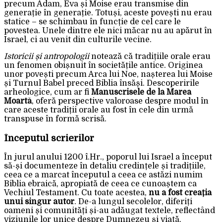
precum Adam, Eva și Moise erau transmise din
generație în generație. Totuși, aceste povești nu erau
statice – se schimbau în funcție de cel care le
povestea. Unele dintre ele nici măcar nu au apărut în
Israel, ci au venit din culturile vecine.
Istoricii și antropologii
notează că tradițiile orale erau
un fenomen obișnuit în societățile antice. Originea
unor povești precum Arca lui Noe, nașterea lui Moise
și Turnul Babel preced Biblia însăși. Descoperirile
arheologice, cum ar fi
Manuscrisele de la Marea
Moartă
, oferă perspective valoroase despre modul în
care aceste tradiții orale au fost în cele din urmă
transpuse în formă scrisă.
Începutul scrierilor
În jurul anului 1200 î.Hr., poporul lui Israel a început
să-și documenteze în detaliu credințele și tradițiile,
ceea ce a marcat începutul a ceea ce astăzi numim
Biblia ebraică, apropiată de ceea ce cunoaștem ca
Vechiul Testament. Cu toate acestea,
nu a fost creația
unui singur autor
. De-a lungul secolelor, diferiți
oameni și comunități și-au adăugat textele, reflectând
viziunile lor unice despre Dumnezeu și viață.