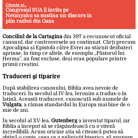
Citeste si...
Congresul SUA il invita pe
Netanyahu sa sustina un discurs in
plin razboi din Gaza
Conciliul de la Cartagina
din 397 a recunoscut oficial
canonul, dar controversele au continuat. Cărți precum
Apocalipsa și Epistola către Evrei au stârnit dezbateri
aprinse, în timp ce altele, de exemplu „Păstorul lui
Herma”, au fost excluse, deși erau populare printre
primii creștini.
Traduceri și tipărire
După stabilirea canonului, Biblia avea nevoie de
traduceri. În secolul al IV-lea, Ieronim a tradus-o în
latină. Această traducere, cunoscută sub numele de
Vulgata
, a rămas standardul în Europa mai bine de o
mie de ani.
În secolul al XV-lea,
Gutenberg
a inventat tiparul, iar
Biblia a început să se răspândească cu o viteză
incredibilă. Acum oricine știa să citească putea să
obțină o copie, ceea ce a neliniștit biserica, să spunem.