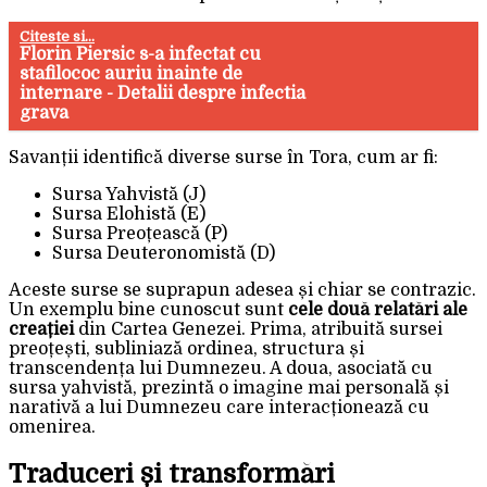
Citeste si...
Florin Piersic s-a infectat cu
stafilococ auriu inainte de
internare - Detalii despre infectia
grava
Savanții identifică diverse surse în Tora, cum ar fi:
Sursa Yahvistă (J)
Sursa Elohistă (E)
Sursa Preoțească (P)
Sursa Deuteronomistă (D)
Aceste surse se suprapun adesea și chiar se contrazic.
Un exemplu bine cunoscut sunt
cele două relatări ale
creației
din Cartea Genezei. Prima, atribuită sursei
preoțești, subliniază ordinea, structura și
transcendența lui Dumnezeu. A doua, asociată cu
sursa yahvistă, prezintă o imagine mai personală și
narativă a lui Dumnezeu care interacționează cu
omenirea.
Traduceri și transformări